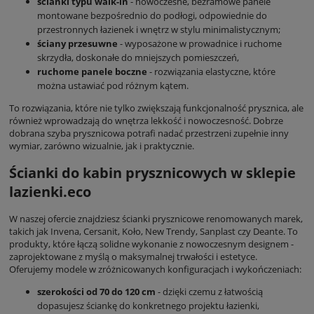
ścianki typu walk-in
- nowoczesne, bezramowe panele
montowane bezpośrednio do podłogi, odpowiednie do
przestronnych łazienek i wnętrz w stylu minimalistycznym;
ściany przesuwne
- wyposażone w prowadnice i ruchome
skrzydła, doskonałe do mniejszych pomieszczeń,
ruchome panele boczne
- rozwiązania elastyczne, które
można ustawiać pod różnym kątem.
To rozwiązania, które nie tylko zwiększają funkcjonalność prysznica, ale
również wprowadzają do wnętrza lekkość i nowoczesność. Dobrze
dobrana szyba prysznicowa potrafi nadać przestrzeni zupełnie inny
wymiar, zarówno wizualnie, jak i praktycznie.
Ścianki do kabin prysznicowych w sklepie
lazienki.eco
W naszej ofercie znajdziesz ścianki prysznicowe renomowanych marek,
takich jak Invena, Cersanit, Koło, New Trendy, Sanplast czy Deante. To
produkty, które łączą solidne wykonanie z nowoczesnym designem -
zaprojektowane z myślą o maksymalnej trwałości i estetyce.
Oferujemy modele w zróżnicowanych konfiguracjach i wykończeniach:
szerokości od 70 do 120 cm
- dzięki czemu z łatwością
dopasujesz ściankę do konkretnego projektu łazienki,