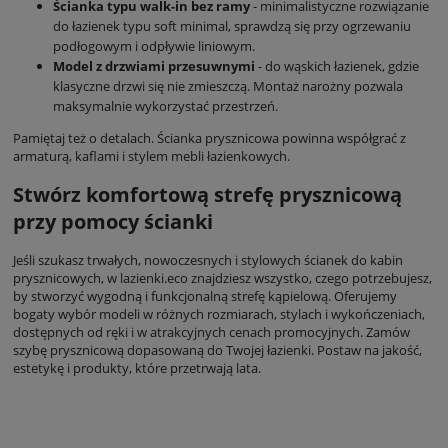
Ścianka typu walk-in bez ramy
- minimalistyczne rozwiązanie
do łazienek typu soft minimal, sprawdzą się przy ogrzewaniu
podłogowym i odpływie liniowym.
Model z drzwiami przesuwnymi
- do wąskich łazienek, gdzie
klasyczne drzwi się nie zmieszczą. Montaż narożny pozwala
maksymalnie wykorzystać przestrzeń.
Pamiętaj też o detalach. Ścianka prysznicowa powinna współgrać z
armaturą, kaflami i stylem mebli łazienkowych.
Stwórz komfortową strefę prysznicową
przy pomocy ścianki
Jeśli szukasz trwałych, nowoczesnych i stylowych ścianek do kabin
prysznicowych, w lazienki.eco znajdziesz wszystko, czego potrzebujesz,
by stworzyć wygodną i funkcjonalną strefę kąpielową. Oferujemy
bogaty wybór modeli w różnych rozmiarach, stylach i wykończeniach,
dostępnych od ręki i w atrakcyjnych cenach promocyjnych. Zamów
szybę prysznicową dopasowaną do Twojej łazienki. Postaw na jakość,
estetykę i produkty, które przetrwają lata.