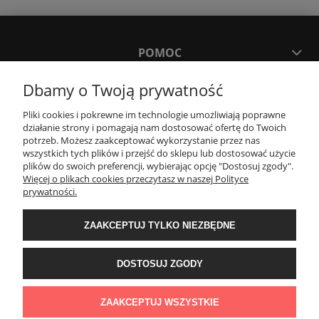
POMOC
Dbamy o Twoją prywatność
MOJE KONTO
Pliki cookies i pokrewne im technologie umożliwiają poprawne
działanie strony i pomagają nam dostosować ofertę do Twoich
PŁATNOŚCI I DOSTAWA
potrzeb. Możesz zaakceptować wykorzystanie przez nas
wszystkich tych plików i przejść do sklepu lub dostosować użycie
plików do swoich preferencji, wybierając opcję "Dostosuj zgody".
Więcej o plikach cookies przeczytasz w naszej Polityce
KONTAKT
prywatności.
Wyposażenie łazienek Łazienki.eco | Pawła 23, 41-708 Ruda Śląska | E-mail:
ZAAKCEPTUJ TYLKO NIEZBĘDNE
sklep@lazienki.eco | Tel.: 600 012 164 lub 600 012 159 | TGS Przemysław
Stoń | NIP: 6312213594 | REGON: 276403698
DOSTOSUJ ZGODY
ZAAKCEPTUJ WSZYSTKIE