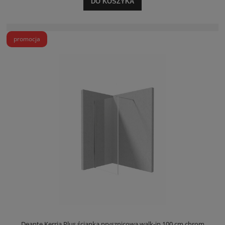
DO KOSZYKA
promocja
Deante Kerria Plus ścianka prysznicowa walk-in 100 cm chrom