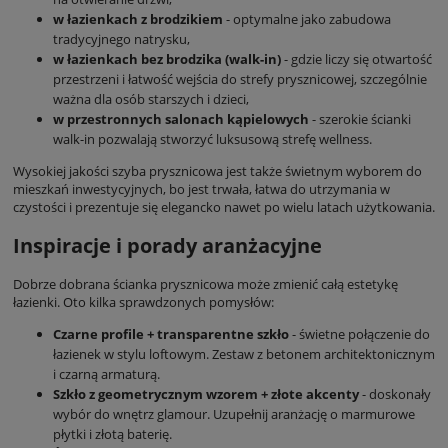
w łazienkach z brodzikiem
- optymalne jako zabudowa
tradycyjnego natrysku,
w łazienkach bez brodzika (walk-in)
- gdzie liczy się otwartość
przestrzeni i łatwość wejścia do strefy prysznicowej, szczególnie
ważna dla osób starszych i dzieci,
w przestronnych salonach kąpielowych
- szerokie ścianki
walk-in pozwalają stworzyć luksusową strefę wellness.
Wysokiej jakości szyba prysznicowa jest także świetnym wyborem do
mieszkań inwestycyjnych, bo jest trwała, łatwa do utrzymania w
czystości i prezentuje się elegancko nawet po wielu latach użytkowania.
Inspiracje i porady aranżacyjne
Dobrze dobrana ścianka prysznicowa może zmienić całą estetykę
łazienki. Oto kilka sprawdzonych pomysłów:
Czarne profile + transparentne szkło
- świetne połączenie do
łazienek w stylu loftowym. Zestaw z betonem architektonicznym
i czarną armaturą.
Szkło z geometrycznym wzorem + złote akcenty
- doskonały
wybór do wnętrz glamour. Uzupełnij aranżację o marmurowe
płytki i złotą baterię.