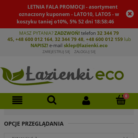
LETNIA FALA PROMOCJI - asortyment
oznaczony kuponem - LATO10, LATO5 - w
koszyku taniej o10%, 5%
52
dni
18
:
58
:
45
MASZ PYTANIA?
ZADZWOŃ!
telefon
32 344 79
45
,
+48 600 012 164
,
32 344 79 4
8
,
+4
8 600 012 159
lub
NAPISZ!
e-mail
sklep@lazienki.eco
ZAREJESTRUJ SIĘ
ZALOGUJ SIĘ
OPCJE PRZEGLĄDANIA