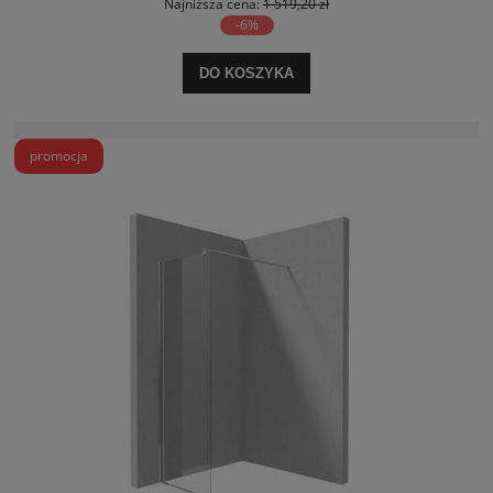
Najniższa cena:
1 519,20 zł
-6%
DO KOSZYKA
promocja