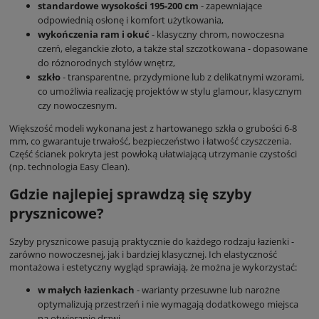
standardowe wysokości 195-200 cm
- zapewniające
odpowiednią osłonę i komfort użytkowania,
wykończenia ram i okuć
- klasyczny chrom, nowoczesna
czerń, eleganckie złoto, a także stal szczotkowana - dopasowane
do różnorodnych stylów wnętrz,
szkło
- transparentne, przydymione lub z delikatnymi wzorami,
co umożliwia realizację projektów w stylu glamour, klasycznym
czy nowoczesnym.
Większość modeli wykonana jest z hartowanego szkła o grubości 6-8
mm, co gwarantuje trwałość, bezpieczeństwo i łatwość czyszczenia.
Część ścianek pokryta jest powłoką ułatwiającą utrzymanie czystości
(np. technologia Easy Clean).
Gdzie najlepiej sprawdzą się szyby
prysznicowe?
Szyby prysznicowe pasują praktycznie do każdego rodzaju łazienki -
zarówno nowoczesnej, jak i bardziej klasycznej. Ich elastyczność
montażowa i estetyczny wygląd sprawiają, że można je wykorzystać:
w małych łazienkach
- warianty przesuwne lub narożne
optymalizują przestrzeń i nie wymagają dodatkowego miejsca
na otwieranie drzwi,