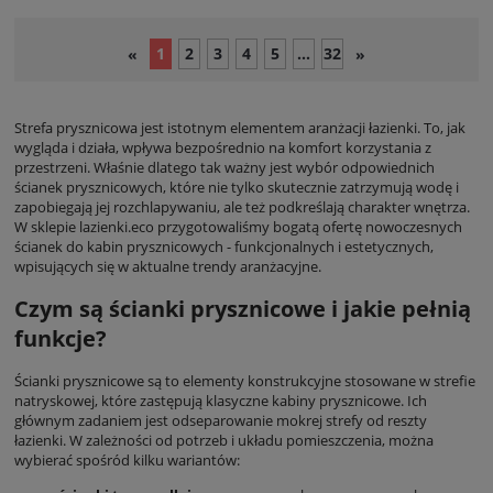
1
2
3
4
5
...
32
«
»
Strefa prysznicowa jest istotnym elementem aranżacji łazienki. To, jak
wygląda i działa, wpływa bezpośrednio na komfort korzystania z
przestrzeni. Właśnie dlatego tak ważny jest wybór odpowiednich
ścianek prysznicowych, które nie tylko skutecznie zatrzymują wodę i
zapobiegają jej rozchlapywaniu, ale też podkreślają charakter wnętrza.
W sklepie lazienki.eco przygotowaliśmy bogatą ofertę nowoczesnych
ścianek do kabin prysznicowych - funkcjonalnych i estetycznych,
wpisujących się w aktualne trendy aranżacyjne.
Czym są ścianki prysznicowe i jakie pełnią
funkcje?
Ścianki prysznicowe są to elementy konstrukcyjne stosowane w strefie
natryskowej, które zastępują klasyczne kabiny prysznicowe. Ich
głównym zadaniem jest odseparowanie mokrej strefy od reszty
łazienki. W zależności od potrzeb i układu pomieszczenia, można
wybierać spośród kilku wariantów: