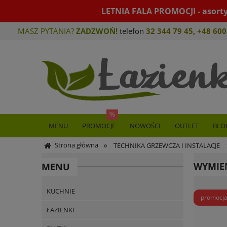
LETNIA FALA PROMOCJI - asort
MASZ PYTANIA?
ZADZWOŃ!
telefon
32 344 79 45
,
+48 600
MENU
PROMOCJE
NOWOŚCI
OUTLET
BLO
»
Strona główna
TECHNIKA GRZEWCZA I INSTALACJE
WYMIEN
MENU
KUCHNIE
promocj
ŁAZIENKI