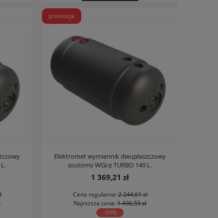
promocja
szczowy
Elektromet wymiennik dwupłaszczowy
L.
poziomy WGJ-g TURBO 140 L.
1 369,21 zł
ł
Cena regularna:
2 244,61 zł
ł
Najniższa cena:
1 436,55 zł
-39%