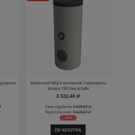
ężownica
Elektromet WGJ-S wymiennik 1-wężownica
stojący 150 l bez grzałki
2 322,48 zł
ł
Cena regularna:
3 628,87 zł
ł
Najniższa cena:
3 628,87 zł
-36%
DO KOSZYKA