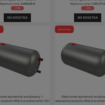
Najniższa cena:
2 043,28 zł
Najniższa cena:
1 201,71 z
-39%
-39%
DO KOSZYKA
DO KOSZYKA
a
promocja
romet wymiennik emaliowany 1-
Elektromet wymiennik emaliow
poziomy WGJ-G w polistyrenie 120 l
wężownica poziomy WGJ-G w polisty