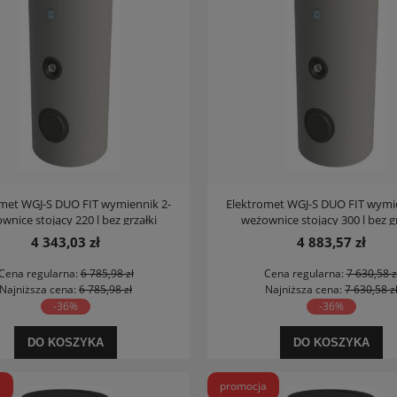
omet WGJ-S DUO FIT wymiennik 2-
Elektromet WGJ-S DUO FIT wymie
wnice stojący 220 l bez grzałki
wężownice stojący 300 l bez gr
4 343,03 zł
4 883,57 zł
Cena regularna:
6 785,98 zł
Cena regularna:
7 630,58 z
Najniższa cena:
6 785,98 zł
Najniższa cena:
7 630,58 z
-36%
-36%
DO KOSZYKA
DO KOSZYKA
a
promocja