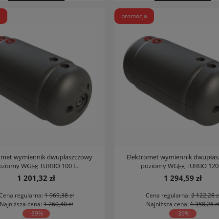
a
promocja
omet wymiennik dwupłaszczowy
Elektromet wymiennik dwupła
oziomy WGJ-g TURBO 100 L.
poziomy WGJ-g TURBO 120 
1 201,32 zł
1 294,59 zł
Cena regularna:
1 969,38 zł
Cena regularna:
2 122,28 z
Najniższa cena:
1 260,40 zł
Najniższa cena:
1 358,26 z
-39%
-39%