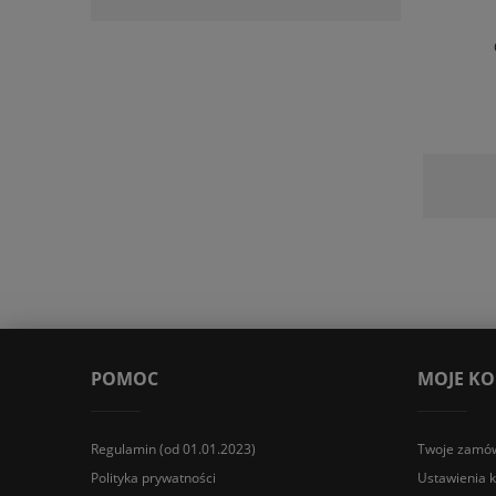
POMOC
MOJE K
Regulamin (od 01.01.2023)
Twoje zamów
Polityka prywatności
Ustawienia 