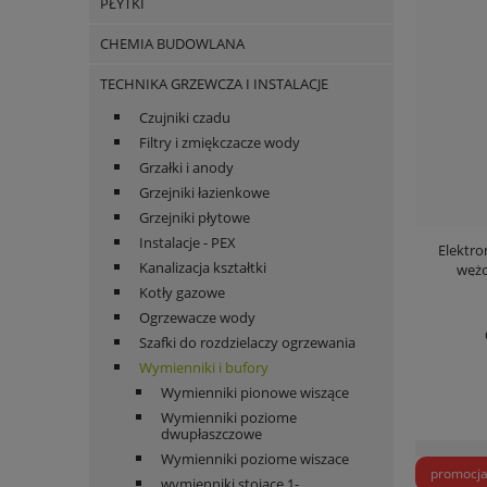
PŁYTKI
CHEMIA BUDOWLANA
TECHNIKA GRZEWCZA I INSTALACJE
Czujniki czadu
Filtry i zmiękczacze wody
Grzałki i anody
Grzejniki łazienkowe
Grzejniki płytowe
Instalacje - PEX
Elektr
Kanalizacja kształtki
wężo
Kotły gazowe
Ogrzewacze wody
Szafki do rozdzielaczy ogrzewania
Wymienniki i bufory
Wymienniki pionowe wiszące
Wymienniki poziome
dwupłaszczowe
Wymienniki poziome wiszace
promocj
wymienniki stojące 1-