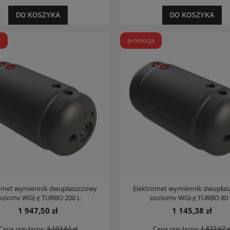
DO KOSZYKA
DO KOSZYKA
a
promocja
lur bateria natryskowa nero
Roca Hebe umywalka meblowa 61,5x39
282,03 zł
354,67 zł
na regularna:
311,20 zł
Cena regularna:
395,00 zł
jniższa cena:
311,20 zł
Najniższa cena:
359,53 zł
DO KOSZYKA
DO KOSZYKA
omet wymiennik dwupłaszczowy
Elektromet wymiennik dwupła
oziomy WGJ-g TURBO 200 L.
poziomy WGJ-g TURBO 80 
1 947,50 zł
1 145,38 zł
Cena regularna:
3 192,62 zł
Cena regularna:
1 877,67 z