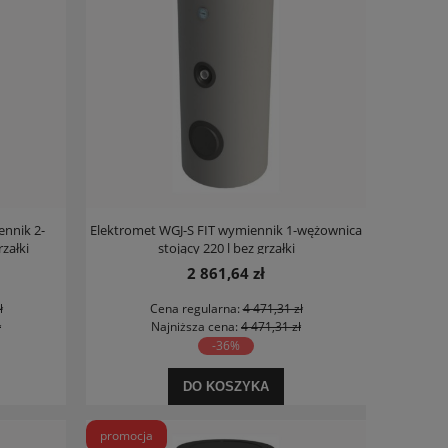
nnik 2-
Elektromet WGJ-S FIT wymiennik 1-wężownica
załki
stojący 220 l bez grzałki
2 861,64 zł
ł
Cena regularna:
4 471,31 zł
ł
Najniższa cena:
4 471,31 zł
-36%
DO KOSZYKA
promocja