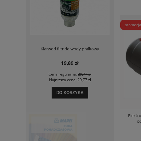
promocj
iomy 50mm
Klarwod filtr do wody pralkowy
Deante B
19,89 zł
zł
Cena regularna:
29,77 zł
Ce
zł
Najniższa cena:
29,77 zł
Na
DO KOSZYKA
Elektr
p