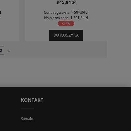
945,84 zł
ł
Cena regularna:
1 501,34 zł
ł
Najniższa cena:
1 501,34 zł
-37%
DO KOSZYKA
8
»
KONTAKT
Kontakt