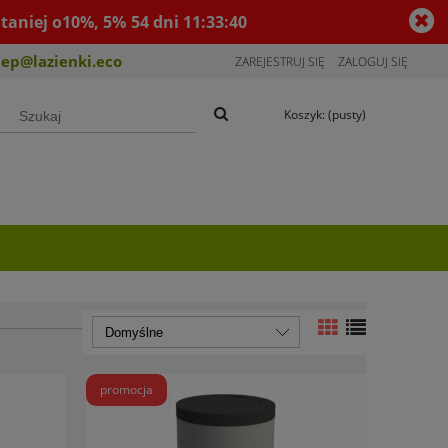
taniej o10%, 5%
54
dni
11
:
33
:
39
lep@lazienki.eco
ZAREJESTRUJ SIĘ
ZALOGUJ SIĘ
Koszyk:
(pusty)
promocja