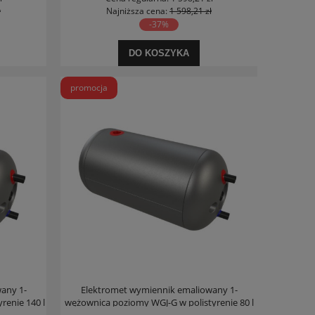
ł
Najniższa cena:
1 598,21 zł
-37%
DO KOSZYKA
promocja
any 1-
Elektromet wymiennik emaliowany 1-
renie 140 l
wężownica poziomy WGJ-G w polistyrenie 80 l