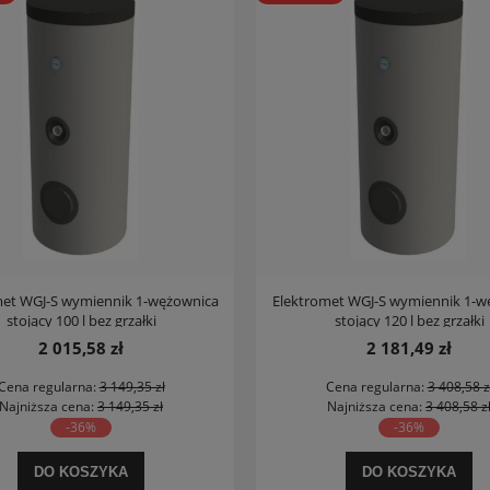
met WGJ-S wymiennik 1-wężownica
Elektromet WGJ-S wymiennik 1-w
stojący 100 l bez grzałki
stojący 120 l bez grzałki
2 015,58 zł
2 181,49 zł
Cena regularna:
3 149,35 zł
Cena regularna:
3 408,58 z
Najniższa cena:
3 149,35 zł
Najniższa cena:
3 408,58 z
-36%
-36%
DO KOSZYKA
DO KOSZYKA