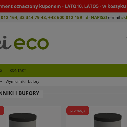
yment oznaczony kuponem - LATO10, LATO5 - w koszyku 
 012 164
,
32 344 79 4
8
,
+4
8 600 012 159
lub
NAPISZ!
e-mail
sk
G
KONTAKT
»
Wymienniki i bufory
NIKI I BUFORY
a
promocja