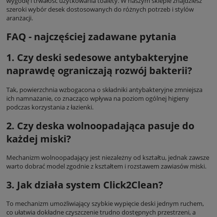
wygodę i trwałość użytkowania toalety. W naszym sklepie znajdziesz
szeroki wybór desek dostosowanych do różnych potrzeb i stylów
aranżacji.
FAQ - najczęściej zadawane pytania
1. Czy deski sedesowe antybakteryjne
naprawdę ograniczają rozwój bakterii?
Tak, powierzchnia wzbogacona o składniki antybakteryjne zmniejsza
ich namnażanie, co znacząco wpływa na poziom ogólnej higieny
podczas korzystania z łazienki.
2. Czy deska wolnoopadająca pasuje do
każdej miski?
Mechanizm wolnoopadający jest niezależny od kształtu, jednak zawsze
warto dobrać model zgodnie z kształtem i rozstawem zawiasów miski.
3. Jak działa system Click2Clean?
To mechanizm umożliwiający szybkie wypięcie deski jednym ruchem,
co ułatwia dokładne czyszczenie trudno dostępnych przestrzeni, a