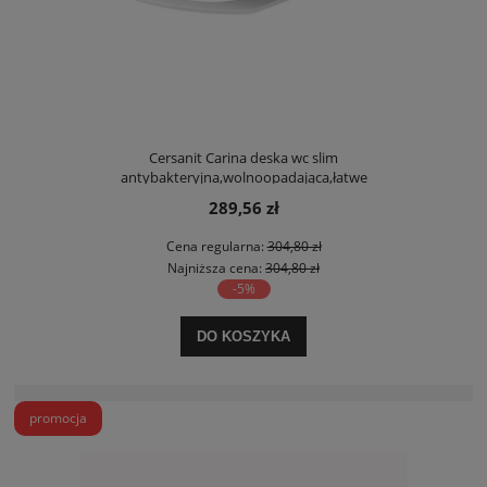
Cersanit Carina deska wc slim
antybakteryjna,wolnoopadająca,łatwe
wypinanie,duroplastowa
289,56 zł
Cena regularna:
304,80 zł
Najniższa cena:
304,80 zł
-5%
DO KOSZYKA
promocja