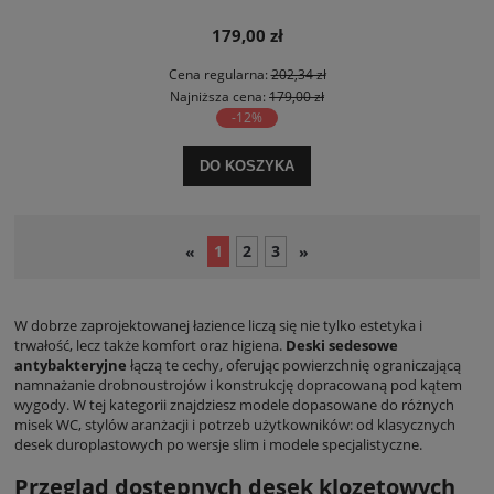
179,00 zł
Cena regularna:
202,34 zł
Najniższa cena:
179,00 zł
-12%
DO KOSZYKA
1
2
3
«
»
W dobrze zaprojektowanej łazience liczą się nie tylko estetyka i
trwałość, lecz także komfort oraz higiena.
Deski sedesowe
antybakteryjne
łączą te cechy, oferując powierzchnię ograniczającą
namnażanie drobnoustrojów i konstrukcję dopracowaną pod kątem
wygody. W tej kategorii znajdziesz modele dopasowane do różnych
misek WC, stylów aranżacji i potrzeb użytkowników: od klasycznych
desek duroplastowych po wersje slim i modele specjalistyczne.
Przegląd dostępnych desek klozetowych