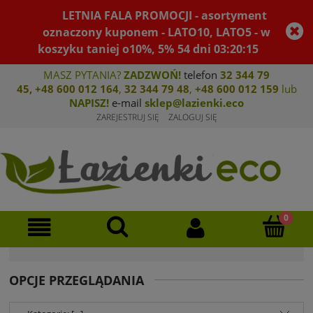
LETNIA FALA PROMOCJI - asortyment
oznaczony kuponem - LATO10, LATO5 - w
koszyku taniej o10%, 5%
54
dni
03
:
20
:
14
MASZ PYTANIA?
ZADZWOŃ!
telefon
32 344 79
45
,
+48 600 012 164
,
32 344 79 4
8
,
+4
8 600 012 159
lub
NAPISZ!
e-mail
sklep@lazienki.eco
ZAREJESTRUJ SIĘ
ZALOGUJ SIĘ
OPCJE PRZEGLĄDANIA