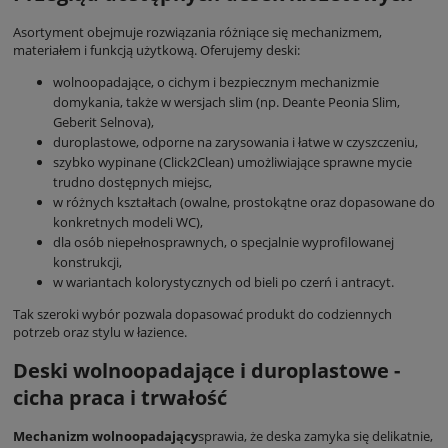
Asortyment obejmuje rozwiązania różniące się mechanizmem,
materiałem i funkcją użytkową. Oferujemy deski:
wolnoopadające, o cichym i bezpiecznym mechanizmie
domykania, także w wersjach slim (np. Deante Peonia Slim,
Geberit Selnova),
duroplastowe, odporne na zarysowania i łatwe w czyszczeniu,
szybko wypinane (Click2Clean) umożliwiające sprawne mycie
trudno dostępnych miejsc,
w różnych kształtach (owalne, prostokątne oraz dopasowane do
konkretnych modeli WC),
dla osób niepełnosprawnych, o specjalnie wyprofilowanej
konstrukcji,
w wariantach kolorystycznych od bieli po czerń i antracyt.
Tak szeroki wybór pozwala dopasować produkt do codziennych
potrzeb oraz stylu w łazience.
Deski wolnoopadające i duroplastowe -
cicha praca i trwałość
Mechanizm wolnoopadający
sprawia, że deska zamyka się delikatnie,