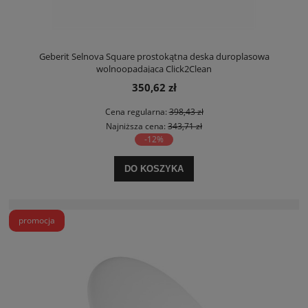
Geberit Selnova Square prostokątna deska duroplasowa
wolnoopadająca Click2Clean
350,62 zł
Cena regularna:
398,43 zł
Najniższa cena:
343,71 zł
-12%
DO KOSZYKA
promocja