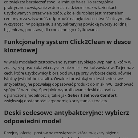
co zwiększa bezpieczeństwo i eliminuje hałas. To szczególnie
praktyczne rozwiązanie w domach z dziećmi oraz w łazienkach
użytkowanych przez wiele osób. Z kolei duroplast jest materiałem
cenionym za sztywność, odporność na pęknięcia i łatwość utrzymania
w czystości. W połączeniu z antybakteryjną powłoką tworzy solidną i
higieniczną podstawę dla codziennego użytkowania.
Funkcjonalny system Click2Clean w desce
klozetowej
W wielu modelach zastosowano system szybkiego wypinania, który w
znaczący sposób ułatwia czyszczenie miejsc wokół zawiasów. To jedna z
cech, które użytkownicy biorą pod uwagę przy wyborze deski. Równie
istotny jest dobór kształtu. Owalne i prostokątne deski sedesowe
antybakteryjne pozwalają dopasować produkt do miski WC i zachować
spójność wizualną. Specjalnie wyprofilowane deski dla osób z
ograniczoną mobilnością, takie jak
Geberit Selnova Comfort
,
zwiększają dostępność i ergonomię korzystania z toalety.
Deski sedesowe antybakteryjne: wybierz
odpowiedni model
Przejrzyj ofertę i postaw na rozwiązanie, które zwiększy higienę,