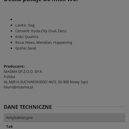
Lavita : Sog
Cersanit: Iryda,City Oval, Deco
Koło: Quattro
Roca: Nexo, Meridian, Happening
Grohe: Serel
Producent:
MASMA SP.Z.O.O. SP.K
Polska
AL.MJR.H.SUCHARSKIEGO 46/3, 33-300 Nowy Sącz
biuro@masma.pl
DANE TECHNICZNE
Antybakteryjna
Tak