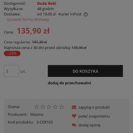
Dostępność:
Duża ilość
Wysyłka w:
48 godzin
Dostawa:
od 19,00 zł
- Kurier InPost
sprawdź formy dostawy
Cena nie zawiera ewentualnych kosztów płatności
135,90 zł
Cena:
Cena regularna:
181,30 zł
Najniższa cena z 30 dni przed obniżką:
135,90 zł
-25%
szt.
DO KOSZYKA
dodaj do przechowalni
Ocena:
zapytaj o produkt
Producent:
Masma
poleć znajomemu
Kod produktu:
S-CER103
dodaj opinię