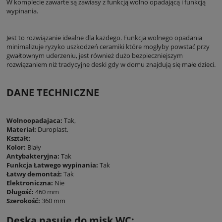
W komplecie zawarte są zawiasy z funkcją wolno opadającą i funkcją
wypinania.
Jest to rozwiązanie idealne dla każdego. Funkcja wolnego opadania
minimalizuje ryzyko uszkodzeń ceramiki które mogłyby powstać przy
gwałtownym uderzeniu, jest również dużo bezpieczniejszym
rozwiązaniem niż tradycyjne deski gdy w domu znajdują się małe dzieci.
DANE TECHNICZNE
Wolnoopadajaca:
Tak,
Materiał:
Duroplast,
Kształt:
Kolor:
Biały
Antybakteryjna:
Tak
Funkcja Łatwego wypinania:
Tak
Łatwy demontaż:
Tak
Elektroniczna:
Nie
Długość:
460 mm
Szerokość:
360 mm
Deska pasuje do misk WC: