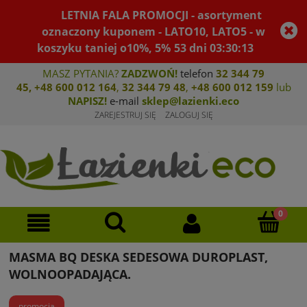
LETNIA FALA PROMOCJI - asortyment
oznaczony kuponem - LATO10, LATO5 - w
koszyku taniej o10%, 5%
53
dni
03
:
30
:
13
MASZ PYTANIA?
ZADZWOŃ!
telefon
32 344 79
45
,
+48 600 012 164
,
32 344 79 4
8
,
+4
8 600 012 159
lub
NAPISZ!
e-mail
sklep@lazienki.eco
ZAREJESTRUJ SIĘ
ZALOGUJ SIĘ
MASMA BQ DESKA SEDESOWA DUROPLAST,
WOLNOOPADAJĄCA.
promocja