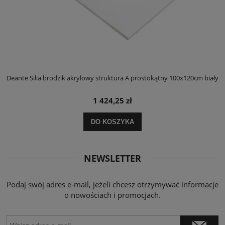
ły
Deante Silia brodzik akrylowy struktura A prostokątny 100x120cm biały
D
1 424,25 zł
DO KOSZYKA
NEWSLETTER
Podaj swój adres e-mail, jeżeli chcesz otrzymywać informacje
o nowościach i promocjach.