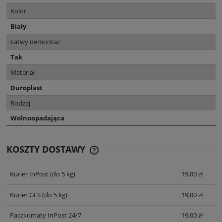
Kolor
Biały
Łatwy demontaż
Tak
Materiał
Duroplast
Rodzaj
Wolnoopadająca
KOSZTY DOSTAWY
CENA NIE ZAWIERA EWENTUALNYCH
KOSZTÓW PŁATNOŚCI
Kurier InPost
(do 5 kg)
19,00 zł
Kurier GLS
(do 5 kg)
19,00 zł
Paczkomaty InPost 24/7
19,00 zł