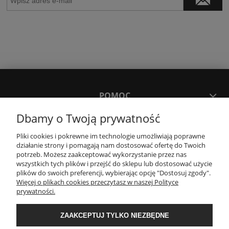
POMOC
Dbamy o Twoją prywatność
MOJE KONTO
Pliki cookies i pokrewne im technologie umożliwiają poprawne
działanie strony i pomagają nam dostosować ofertę do Twoich
potrzeb. Możesz zaakceptować wykorzystanie przez nas
PŁATNOŚCI I DOSTAWA
wszystkich tych plików i przejść do sklepu lub dostosować użycie
plików do swoich preferencji, wybierając opcję "Dostosuj zgody".
Więcej o plikach cookies przeczytasz w naszej Polityce
KONTAKT
prywatności.
ZAAKCEPTUJ TYLKO NIEZBĘDNE
Wyposażenie łazienek Łazienki.eco | Pawła 23, 41-708 Ruda Śląska | E-mail: