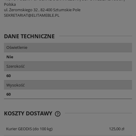
Polska
ul. Żeromskiego 32 , 82-400 Sztumskie Pole
SEKRETARIAT@ELITAMEBLE.PL
DANE TECHNICZNE
Oświetlenie
Nie
Szerokość
60
Wysokość
60
KOSZTY DOSTAWY
CENA NIE ZAWIERA EWENTUALNYCH
KOSZTÓW PŁATNOŚCI
Kurier GEODIS
(do 100 kg)
125,00 zł