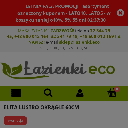
LETNIA FALA PROMOCJI - asortyment
oznaczony kuponem - LATO10, LATO5 - w
koszyku taniej o10%, 5%
55
dni
02
:
37
:
30
MASZ PYTANIA?
ZADZWOŃ!
telefon
32 344 79
45
,
+48 600 012 164
,
32 344 79 4
8
,
+4
8 600 012 159
lub
NAPISZ!
e-mail
sklep@lazienki.eco
ZAREJESTRUJ SIĘ
ZALOGUJ SIĘ
ELITA LUSTRO OKRĄGŁE 60CM
promocja