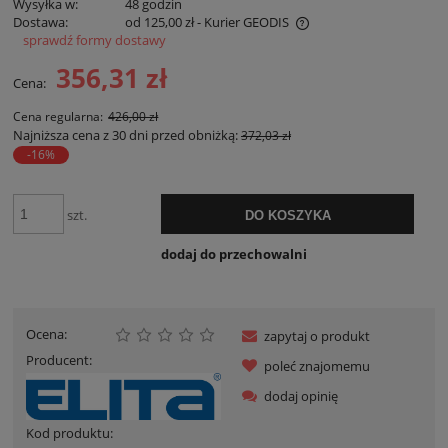
Wysyłka w:
48 godzin
Dostawa:
od 125,00 zł
- Kurier GEODIS
sprawdź formy dostawy
Cena nie zawiera ewentualnych kosztów płatności
356,31 zł
Cena:
Cena regularna:
426,00 zł
Najniższa cena z 30 dni przed obniżką:
372,03 zł
-16%
szt.
DO KOSZYKA
dodaj do przechowalni
Ocena:
zapytaj o produkt
Producent:
poleć znajomemu
dodaj opinię
Kod produktu: