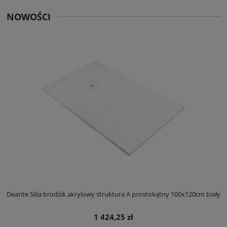
NOWOŚCI
ły
Deante Silia brodzik akrylowy struktura A prostokątny 100x120cm biały
D
1 424,25 zł