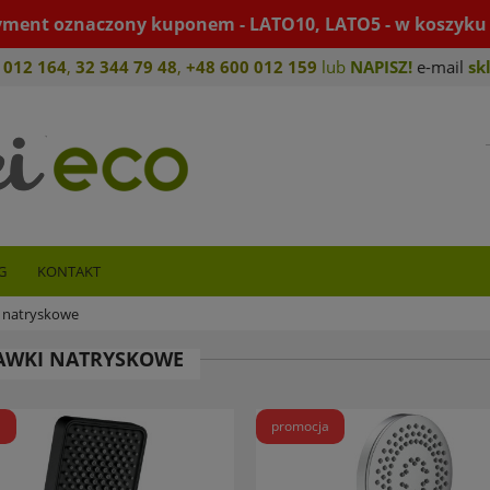
yment oznaczony kuponem - LATO10, LATO5 - w koszyku 
 012 164
,
32 344 79 4
8
,
+4
8 600 012 159
lub
NAPISZ!
e-mail
sk
G
KONTAKT
 natryskowe
AWKI NATRYSKOWE
a
promocja