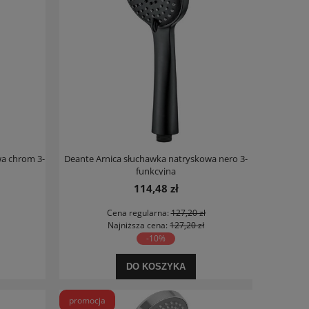
wa chrom 3-
Deante Arnica słuchawka natryskowa nero 3-
funkcyjna
114,48 zł
Cena regularna:
127,20 zł
Najniższa cena:
127,20 zł
-10%
DO KOSZYKA
promocja