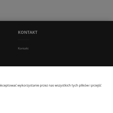
KONTAKT
Kontakt
 TGS Przemysław Stoń | NIP: 6312213594 | REGON: 276403698
kceptować wykorzystanie przez nas wszystkich tych plików i przejść