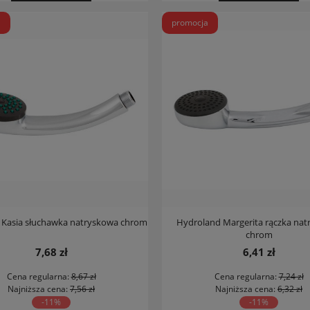
a
promocja
 Kasia słuchawka natryskowa chrom
Hydroland Margerita rączka na
chrom
7,68 zł
6,41 zł
Cena regularna:
8,67 zł
Cena regularna:
7,24 zł
Najniższa cena:
7,56 zł
Najniższa cena:
6,32 zł
-11%
-11%