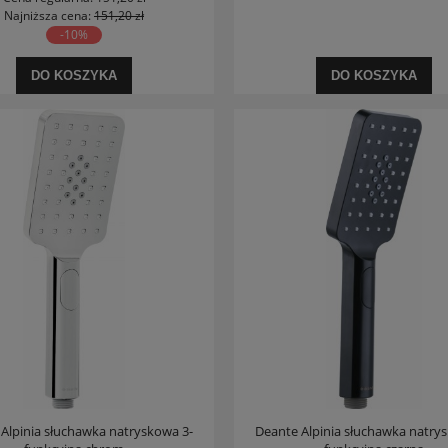
Najniższa cena:
151,20 zł
-10%
DO KOSZYKA
DO KOSZYKA
a umywalka nablatowa/wisząca
Defra Lily D50 zestaw szafka z umywalk
51x43
Roberto biała 50cm
139,90 zł
349,00 zł
na regularna:
424,15 zł
Cena regularna:
639,29 zł
jniższa cena:
199,00 zł
Najniższa cena:
349,00 zł
DO KOSZYKA
DO KOSZYKA
Alpinia słuchawka natryskowa 3-
Deante Alpinia słuchawka natry