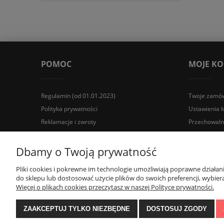
POMOC
MOJE K
Regulamin (od 01.01.2023)
Twoje zamów
Polityka prywatności
Ustawienia 
Reklamacje i zwroty
Przechowaln
Wyposażenie łazienek Łazienki.eco | Pawła 23, 41-708 Rud
Dbamy o Twoją prywatność
Pliki cookies i pokrewne im technologie umożliwiają poprawne działa
do sklepu lub dostosować użycie plików do swoich preferencji, wybiera
Więcej o plikach cookies przeczytasz w naszej Polityce prywatności.
ZAAKCEPTUJ TYLKO NIEZBĘDNE
DOSTOSUJ ZGODY