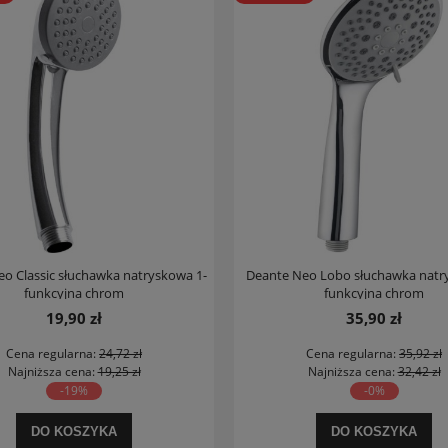
o Classic słuchawka natryskowa 1-
Deante Neo Lobo słuchawka natr
funkcyjna chrom
funkcyjna chrom
19,90 zł
35,90 zł
Cena regularna:
24,72 zł
Cena regularna:
35,92 zł
Najniższa cena:
19,25 zł
Najniższa cena:
32,42 zł
-19%
-0%
DO KOSZYKA
DO KOSZYKA