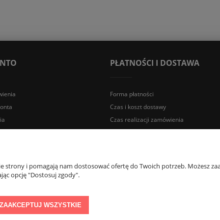
ONTO
PŁATNOŚCI I DOSTAWA
ienia
Forma płatności
konta
Czas i koszt dostawy
ia
Czas realizacji zamówienia
a Śląska | E-mail: sklep@lazienki.eco | Tel.: 600 012 164 lub 600 012 159 |
nie strony i pomagają nam dostosować ofertę do Twoich potrzeb. Możesz zaa
jąc opcję "Dostosuj zgody".
ZAAKCEPTUJ WSZYSTKIE