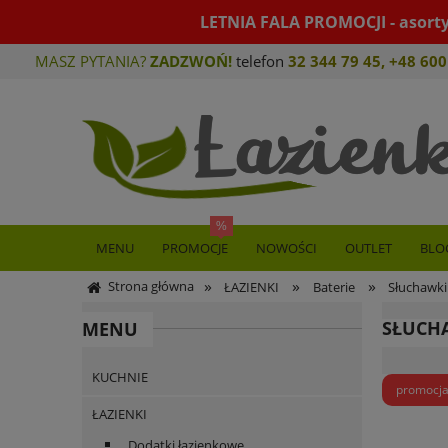
LETNIA FALA PROMOCJI - asort
MASZ PYTANIA?
ZADZWOŃ!
telefon
32 344 79 45
,
+48 600
MENU
PROMOCJE
NOWOŚCI
OUTLET
BLO
»
»
»
Strona główna
ŁAZIENKI
Baterie
Słuchawki
SŁUCH
MENU
KUCHNIE
promocj
ŁAZIENKI
Dodatki łazienkowe