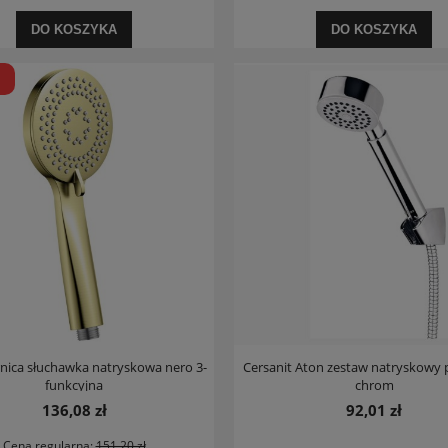
DO KOSZYKA
DO KOSZYKA
a
nica słuchawka natryskowa nero 3-
Cersanit Aton zestaw natryskowy
funkcyjna
chrom
136,08 zł
92,01 zł
Cena regularna:
151,20 zł