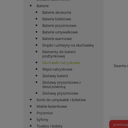
Baterie
Baterie akcesoria
Baterie bidetowe
Baterie prysznicowe
Baterie umywalkowe
Baterie wannowe
Drążki i uchwyty na słuchawkę
Elementy do baterii
podtynkowej
Słuchawki natryskowe
Deante 
Węże natryskowe
Zestawy baterii
Zestawy prysznicowe z
deszczownicą
Zestawy prysznicowe
Korki do umywalek i bidetów
Meble łazienkowe
Prysznice
Syfony
promocj
Toalety i bidety