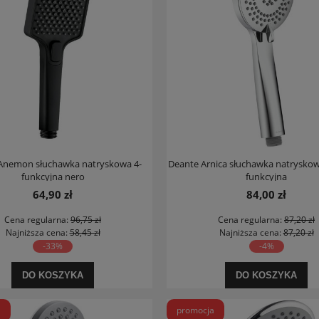
Anemon słuchawka natryskowa 4-
Deante Arnica słuchawka natrysko
funkcyjna nero
funkcyjna
64,90 zł
84,00 zł
Cena regularna:
96,75 zł
Cena regularna:
87,20 zł
Najniższa cena:
58,45 zł
Najniższa cena:
87,20 zł
-33%
-4%
DO KOSZYKA
DO KOSZYKA
a
promocja