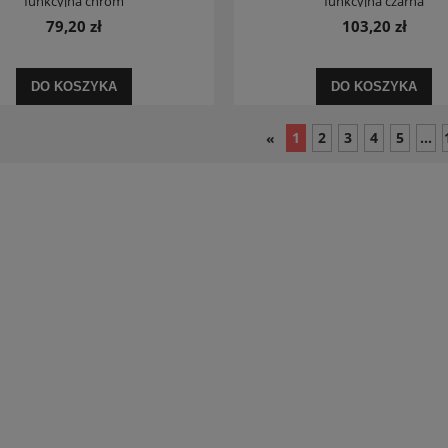
funkcyjna chrom
funkcyjna czarna
79,20 zł
103,20 zł
DO KOSZYKA
DO KOSZYKA
1
2
3
4
5
...
«