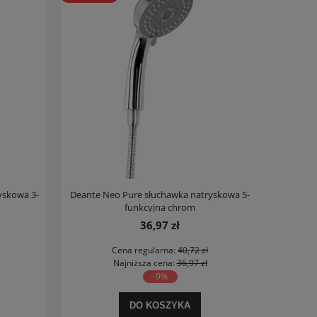
yskowa 3-
Deante Neo Pure słuchawka natryskowa 5-
funkcyjna chrom
36,97 zł
Cena regularna:
40,72 zł
Najniższa cena:
36,97 zł
-9%
DO KOSZYKA