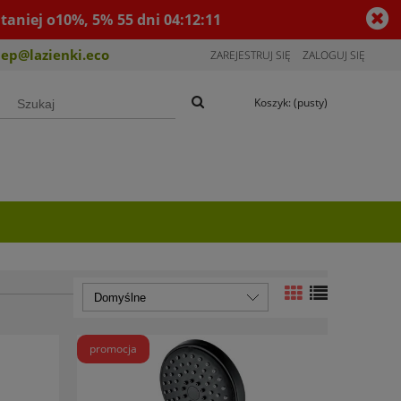
taniej o10%, 5%
55
dni
04
:
12
:
10
lep@lazienki.eco
ZAREJESTRUJ SIĘ
ZALOGUJ SIĘ
Koszyk:
(pusty)
promocja