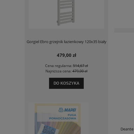
a blatowa
Gorgiel Ebro grzejnik łazienkowy 120x35 biały
Lavita Vist
37 cm
479,00 zł
9 zł
Cena regularna:
514,67 zł
Ce
6 zł
Najniższa cena:
479,00 zł
Na
DO KOSZYKA
Deante 