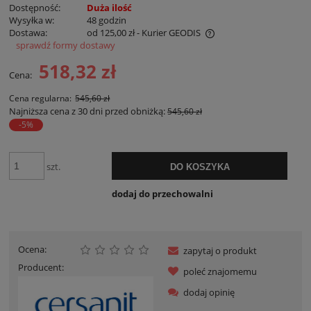
Dostępność:
Duża ilość
Wysyłka w:
48 godzin
Dostawa:
od 125,00 zł
- Kurier GEODIS
sprawdź formy dostawy
Cena nie zawiera ewentualnych kosztów płatności
518,32 zł
Cena:
Cena regularna:
545,60 zł
Najniższa cena z 30 dni przed obniżką:
545,60 zł
-5%
szt.
DO KOSZYKA
dodaj do przechowalni
Ocena:
zapytaj o produkt
Producent:
poleć znajomemu
dodaj opinię