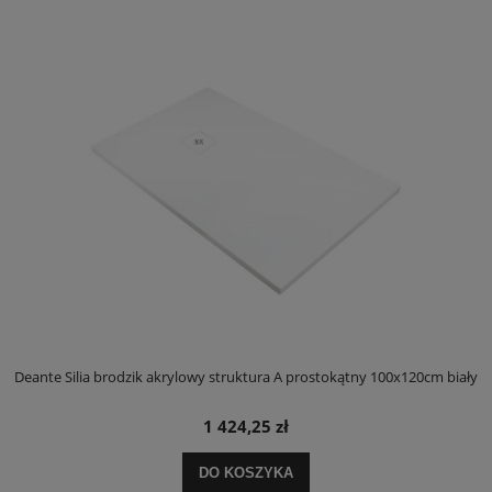
ły
Deante Silia brodzik akrylowy struktura A prostokątny 100x120cm biały
D
1 424,25 zł
DO KOSZYKA