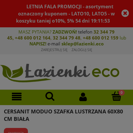
LETNIA FALA PROMOCJI - asortyment
oznaczony kuponem - LATO10, LATO5 - w
koszyku taniej o10%, 5%
54
dni
19
:
11
:
53
MASZ PYTANIA?
ZADZWOŃ!
telefon
32 344 79
45
,
+48 600 012 164
,
32 344 79 4
8
,
+4
8 600 012 159
lub
NAPISZ!
e-mail
sklep@lazienki.eco
ZAREJESTRUJ SIĘ
ZALOGUJ SIĘ
CERSANIT MODUO SZAFKA LUSTRZANA 60X80
CM BIAŁA
promocja