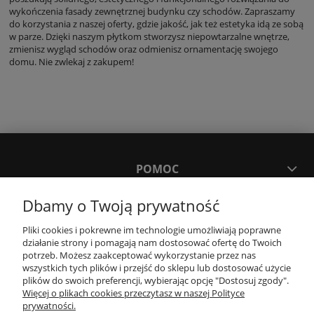
wykończenia fasady zewnętrznej budynku czy schodów. Zapraszamy
do korzystania z naszej oferty, gdzie jakość, jak też estetyka idą ze sobą
w parze. Dzięki naszym płytkom stworzysz niepowtarzalne wnętrze,
zmienisz wygląd schodów oraz odmienisz ornamentację swojego
domu. Nie zwlekaj z zakupem!
POMOC
Dbamy o Twoją prywatność
MOJE KONTO
Pliki cookies i pokrewne im technologie umożliwiają poprawne
działanie strony i pomagają nam dostosować ofertę do Twoich
PŁATNOŚCI I DOSTAWA
potrzeb. Możesz zaakceptować wykorzystanie przez nas
wszystkich tych plików i przejść do sklepu lub dostosować użycie
plików do swoich preferencji, wybierając opcję "Dostosuj zgody".
Więcej o plikach cookies przeczytasz w naszej Polityce
KONTAKT
prywatności.