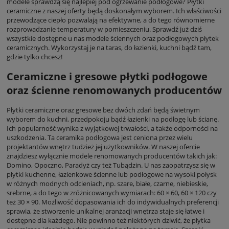
modele sprawdzą się najlepiej pod ogrzewanie podłogowe? Płytki
ceramiczne z naszej oferty będą doskonałym wyborem. Ich właściwości
przewodzące ciepło pozwalają na efektywne, a do tego równomierne
rozprowadzanie temperatury w pomieszczeniu. Sprawdź już dziś
wszystkie dostępne u nas modele ściennych oraz podłogowych płytek
ceramicznych. Wykorzystaj je na taras, do łazienki, kuchni bądź tam,
gdzie tylko chcesz!
Ceramiczne i gresowe płytki podłogowe
oraz ścienne renomowanych producentów
Płytki ceramiczne oraz gresowe bez dwóch zdań będą świetnym
wyborem do kuchni, przedpokoju bądź łazienki na podłogę lub ścianę.
Ich popularność wynika z wyjątkowej trwałości, a także odporności na
uszkodzenia. Ta ceramika podłogowa jest ceniona przez wielu
projektantów wnętrz tudzież jej użytkowników. W naszej ofercie
znajdziesz wyłącznie modele renomowanych producentów takich jak:
Domino, Opoczno, Paradyż czy też Tubądzin. U nas zaopatrzysz się w
płytki kuchenne, łazienkowe ścienne lub podłogowe na wysoki połysk
w różnych modnych odcieniach, np. szare, białe, czarne, niebieskie,
srebrne, a do tego w zróżnicowanych wymiarach: 60 × 60, 60 × 120 czy
też 30 × 90. Możliwość dopasowania ich do indywidualnych preferencji
sprawia, że stworzenie unikalnej aranżacji wnętrza staje się łatwe i
dostępne dla każdego. Nie powinno też niektórych dziwić, że płytka