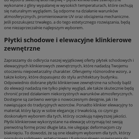
wykonane z gliny wypalanej w wysokich temperaturach, które cechują
się naturalnym wyglądem. Są odporne na działanie warunków
atmosferycznych, promieniowanie UV oraz obciążenia mechaniczne.
Jeśli poszukujesz trwałego, a do tego estetycznego rozwiązania, będą
one niezaprzeczalnie najlepszym wyborem.
Płytki schodowe i elewacyjne klinkierowe
zewnętrzne
Zapraszamy do odkrycia naszej wyjątkowej oferty płytek schodowych i
elewacyjnych klinkierowych zewnętrznych, które nadadzą Twojemu
otoczeniu niepowtarzalny charakter. Oferujemy różnorodne wzory, a
także kolory, które dopasujesz do stylu architektury budynku.
Odpowiednio dobrane płytki klinkierowe zewnętrzne na schody bądź
do elewacji nadadzą nie tylko piękny wygląd, ale także skutecznie będą
chronić przed działaniem niekorzystnych warunków atmosferycznych.
Dostępne są zarówno wersje o nowoczesnym designie, jak i te
nawiązujące do tradycyjnych wzorców. Ponadto klinkier elewacyjny to
materiał, który łączy w sobie elegancję z trwałością, co czyni go
doskonałym wyborem dla tych, którzy oczekują najwyższej jakości.
Płytki klinkierowe wykorzystane na elewację utrzymają też swoją
pierwotną formę przez długie lata, nie ulegając deformacjom czy
blaknięciu. To dowodzi, że są one idealnym wyborem dla tych, którzy
poszukują solidnego, estetycznego i funkcjonalnego rozwiązania do