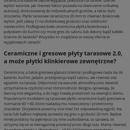
ceramiczna idealnie będzie wyglądać położona na tarasie. Szeroki
wybór wzorów, jak również faktur pozwala na stworzenie unikalnej
aranżacji, dostosowanej do indywidualnych gustów, a także stylu
otoczenia. Płytki tarasowe ceramiczne 20 mm to również doskonały
wybór, jeśli zależy Ci na dodatkowej grubości oraz solidności
nawierzchni. Podłogowa biała ceramiczna płytka łazienkowa z
połyskiem do kuchni czy może gres do salonu lub dekory bądź kafelki
ścienne do łazienki? Wszystko to znajdziesz w naszej ofercie w
wyjątkowych cenach!
Ceramiczne i gresowe płyty tarasowe 2.0,
a może płytki klinkierowe zewnętrzne?
Ceramiczna, a także gresowa glazura ścienna i podłogowa nada się do
łazienki, kuchni, jadalni, przedpokoju bądź salonu, ale również zda
egzamin na tarasie. Odporność na warunki atmosferyczne, łatwość
utrzymania w czystości oraz różnorodność designu sprawiają, że
tworzą one elegancką, a do tego trwałą przestrzeń na zewnątrz domu.
Popularnymi modelami są tarasowe płytki ceramiczne bądź gresowe w
rozmiarze 60 × 60, które nadadzą mu nowoczesny i przestronny
charakter. Oczywiście powinny one mieć też odpowiednią tęgość. Na
taras lub balkon najlepiej sprawdzi się gres o grubości 20 mm. Będzie
mniej podatny na pęknięcia czy inne uszkodzenia, co sprawia, że
utrzyma się on w nienagannej prezencji przez długi czas. Mamy również
do wyboru świetną alternatywę – płytki klinkierowe zewnętrzne