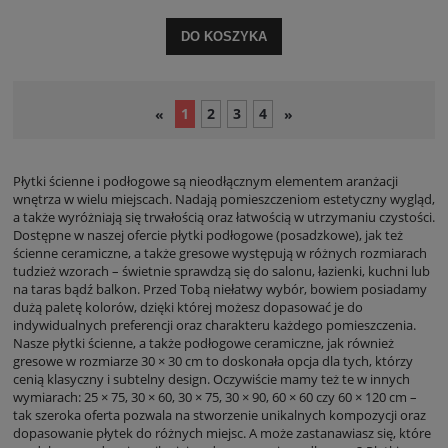
DO KOSZYKA
1
2
3
4
«
»
Płytki ścienne i podłogowe są nieodłącznym elementem aranżacji
wnętrza w wielu miejscach. Nadają pomieszczeniom estetyczny wygląd,
a także wyróżniają się trwałością oraz łatwością w utrzymaniu czystości.
Dostępne w naszej ofercie płytki podłogowe (posadzkowe), jak też
ścienne ceramiczne, a także gresowe występują w różnych rozmiarach
tudzież wzorach – świetnie sprawdzą się do salonu, łazienki, kuchni lub
na taras bądź balkon. Przed Tobą niełatwy wybór, bowiem posiadamy
dużą paletę kolorów, dzięki której możesz dopasować je do
indywidualnych preferencji oraz charakteru każdego pomieszczenia.
Nasze płytki ścienne, a także podłogowe ceramiczne, jak również
gresowe w rozmiarze 30 × 30 cm to doskonała opcja dla tych, którzy
cenią klasyczny i subtelny design. Oczywiście mamy też te w innych
wymiarach: 25 × 75, 30 × 60, 30 × 75, 30 × 90, 60 × 60 czy 60 × 120 cm –
tak szeroka oferta pozwala na stworzenie unikalnych kompozycji oraz
dopasowanie płytek do różnych miejsc. A może zastanawiasz się, które