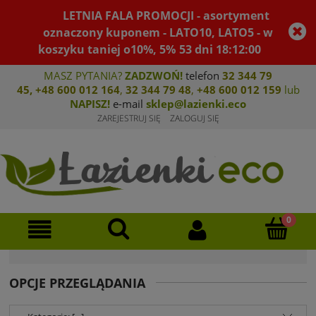
LETNIA FALA PROMOCJI - asortyment
oznaczony kuponem - LATO10, LATO5 - w
koszyku taniej o10%, 5%
53
dni
18
:
11
:
59
MASZ PYTANIA?
ZADZWOŃ!
telefon
32 344 79
45
,
+48 600 012 164
,
32 344 79 4
8
,
+4
8 600 012 159
lub
NAPISZ!
e-mail
sklep@lazienki.eco
ZAREJESTRUJ SIĘ
ZALOGUJ SIĘ
OPCJE PRZEGLĄDANIA