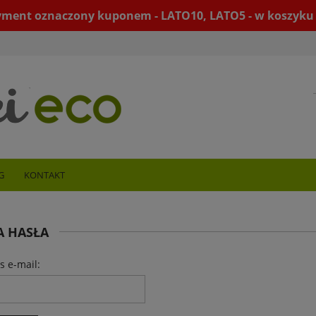
yment oznaczony kuponem - LATO10, LATO5 - w koszyku 
G
KONTAKT
A HASŁA
s e-mail: