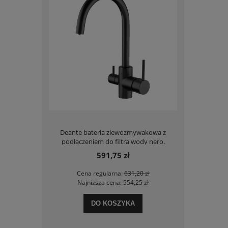
wozmywakowa
Deante bateria zlewozmywakowa z
Deante Priz
podłączeniem do filtra wody nero.
pr
591,75 zł
 zł
Cena regularna:
631,20 zł
Cen
 zł
Najniższa cena:
554,25 zł
Naj
DO KOSZYKA