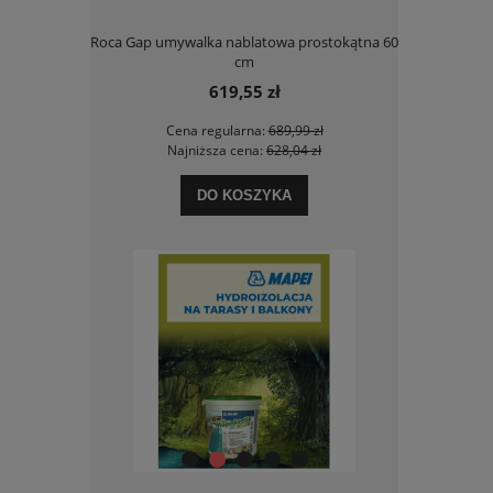
przycisk do
Roca Gap umywalka nablatowa prostokątna 60
Roca Hebe 
 połysk
cm
619,55 zł
Cena regularna:
689,99 zł
Ce
Najniższa cena:
628,04 zł
Na
DO KOSZYKA