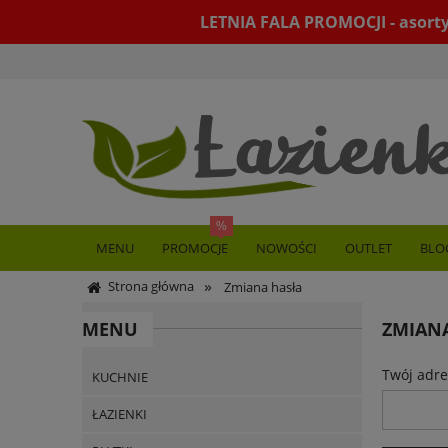
LETNIA FALA PROMOCJI - asort
MENU
PROMOCJE
NOWOŚCI
OUTLET
BLO
»
Strona główna
Zmiana hasła
MENU
ZMIAN
Twój adre
KUCHNIE
ŁAZIENKI