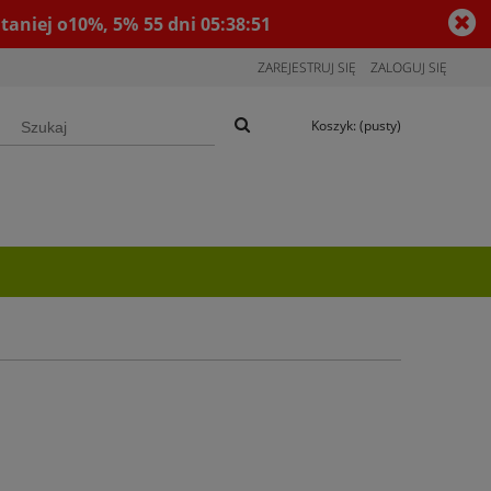
taniej o10%, 5%
55
dni
05
:
38
:
50
ZAREJESTRUJ SIĘ
ZALOGUJ SIĘ
Koszyk:
(pusty)