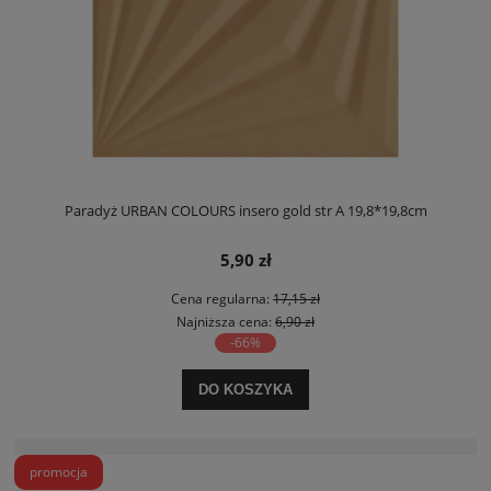
Paradyż URBAN COLOURS insero gold str A 19,8*19,8cm
5,90 zł
Cena regularna:
17,15 zł
Najniższa cena:
6,90 zł
-66%
DO KOSZYKA
promocja