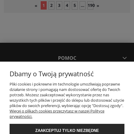
1
2
3
4
5
...
190
«
»
POMOC
Dbamy o Twoją prywatność
MOJE KONTO
Pliki cookies i pokrewne im technologie umożliwiają poprawne
działanie strony i pomagają nam dostosować ofertę do Twoich
PŁATNOŚCI I DOSTAWA
potrzeb. Możesz zaakceptować wykorzystanie przez nas
wszystkich tych plików i przejść do sklepu lub dostosować użycie
plików do swoich preferencji, wybierając opcję "Dostosuj zgody".
Więcej o plikach cookies przeczytasz w naszej Polityce
KONTAKT
prywatności.
ZAAKCEPTUJ TYLKO NIEZBĘDNE
Wyposażenie łazienek Łazienki.eco | Pawła 23, 41-708 Ruda Śląska | E-mail: