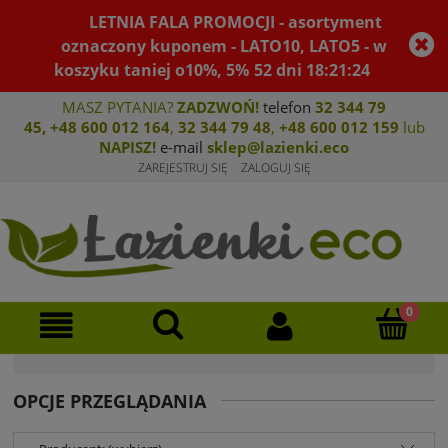
LETNIA FALA PROMOCJI - asortyment
oznaczony kuponem - LATO10, LATO5 - w
koszyku taniej o10%, 5%
52
dni
18
:
21
:
23
MASZ PYTANIA?
ZADZWOŃ!
telefon
32 344 79
45
,
+48 600 012 164
,
32 344 79 4
8
,
+4
8 600 012 159
lub
NAPISZ!
e-mail
sklep@lazienki.eco
ZAREJESTRUJ SIĘ
ZALOGUJ SIĘ
OPCJE PRZEGLĄDANIA