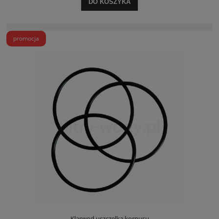
DO KOSZYKA
promocja
Klarwod uszczelka korpusu