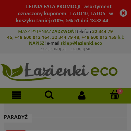
LETNIA FALA PROMOCJI - asortyment
oznaczony kuponem - LATO10, LATO5 - w
koszyku taniej o10%, 5%
51
dni
18
:
32
:
43
MASZ PYTANIA?
ZADZWOŃ!
telefon
32 344 79
45
,
+48 600 012 164
,
32 344 79 4
8
,
+4
8 600 012 159
lub
NAPISZ!
e-mail
sklep@lazienki.eco
ZAREJESTRUJ SIĘ
ZALOGUJ SIĘ
PARADYŻ