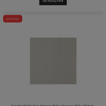
DO KOSZYKA
promocja
Paradyż Doblo Grys Matowa Płytka Gresowa 59.8 x 59.8 cm.