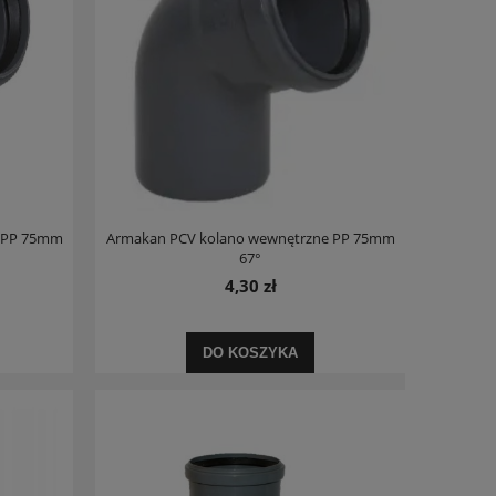
e PP 75mm
Armakan PCV kolano wewnętrzne PP 75mm
67°
4,30 zł
DO KOSZYKA
Paradyż Intense Tone bianco płytka ścienna
Deante Loco Deszc
poler 29,8x89,8cm
termostaty