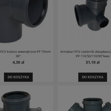
528,53 zł
335,30 zł
na regularna:
583,20 zł
Cena regularna:
383,20 zł
jniższa cena:
532,17 zł
Najniższa cena:
319,20 zł
DO KOSZYKA
DO KOSZYKA
PCV kolano wewnętrzne PP 75mm
Armakan PCV czwórnik dwupłasz
90°
PP 110/50/110/90°lewy
4,30 zł
31,10 zł
DO KOSZYKA
DO KOSZYKA