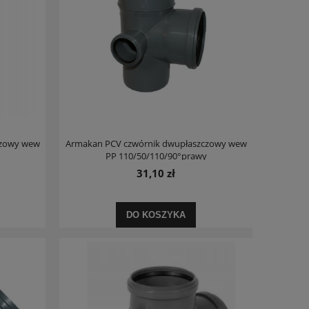
44,90 zł
539,
Cena regularna:
153,10 zł
Cena regula
Najniższa cena:
39,90 zł
Najniższa ce
DO KOSZYKA
DO KO
czowy wew
Armakan PCV czwórnik dwupłaszczowy wew
PP 110/50/110/90°prawy
31,10 zł
DO KOSZYKA