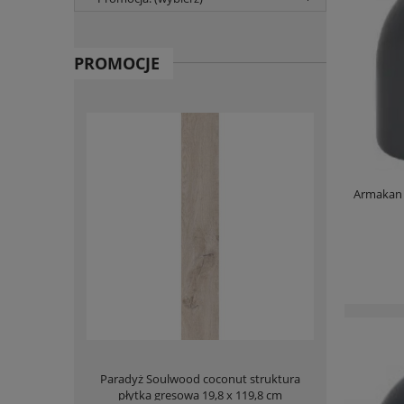
PROMOCJE
Armakan 
ła połysk 50cm
Paradyż Soulwood coconut struktura
Deante Blur
płytka gresowa 19,8 x 119,8 cm