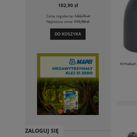
102,90 zł
 zł
Cena regularna:
133,79 zł
Ce
 zł
Najniższa cena:
115,90 zł
Na
DO KOSZYKA
Armakan 
ZALOGUJ SIĘ