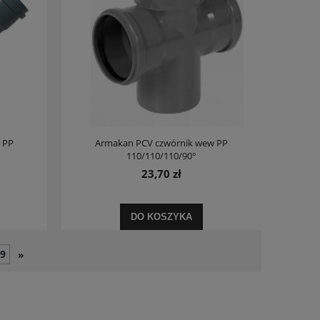
 PP
Armakan PCV czwórnik wew PP
110/110/110/90°
23,70 zł
DO KOSZYKA
9
»