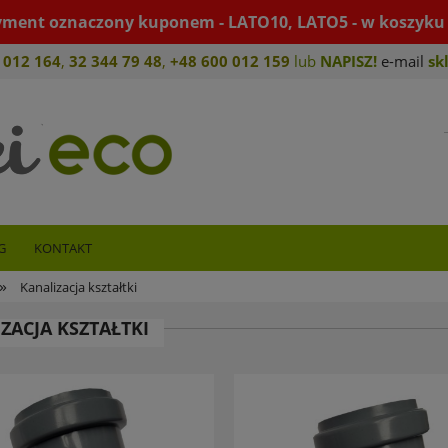
yment oznaczony kuponem - LATO10, LATO5 - w koszyku 
 012 164
,
32 344 79 4
8
,
+4
8 600 012 159
lub
NAPISZ!
e-mail
sk
G
KONTAKT
»
Kanalizacja kształtki
ZACJA KSZTAŁTKI