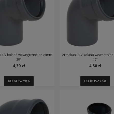
PCV kolano wewnętrzne PP 75mm
Armakan PCV kolano wewnętrzn
30°
45°
4,30 zł
4,30 zł
DO KOSZYKA
DO KOSZYKA
 bateria wannowa ze składaną
Deante Xylo zlewozmywak stalowy 1-
wylewką titanum
komorowy 78x50x18 dekor