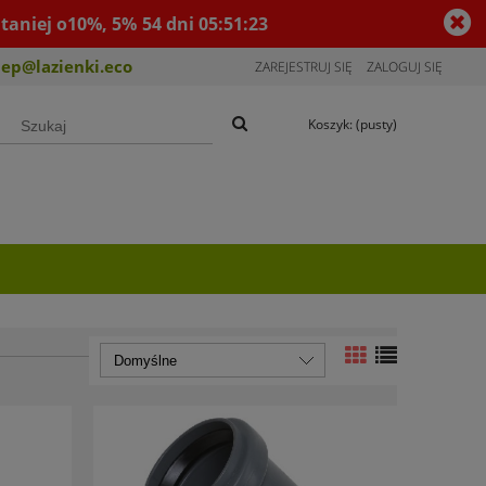
taniej o10%, 5%
54
dni
05
:
51
:
22
lep@lazienki.eco
ZAREJESTRUJ SIĘ
ZALOGUJ SIĘ
Koszyk:
(pusty)