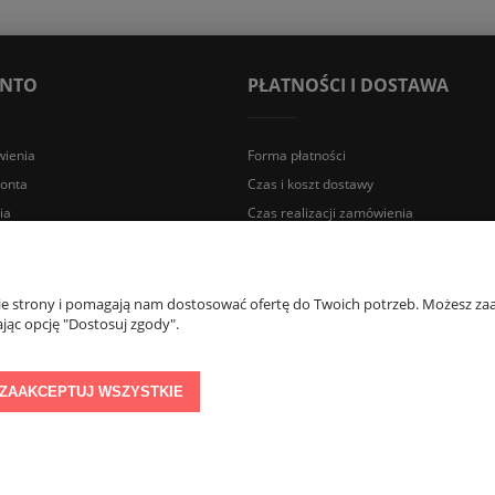
ONTO
PŁATNOŚCI I DOSTAWA
ienia
Forma płatności
konta
Czas i koszt dostawy
ia
Czas realizacji zamówienia
a Śląska | E-mail: sklep@lazienki.eco | Tel.: 600 012 164 lub 600 012 159 |
nie strony i pomagają nam dostosować ofertę do Twoich potrzeb. Możesz zaa
jąc opcję "Dostosuj zgody".
ZAAKCEPTUJ WSZYSTKIE