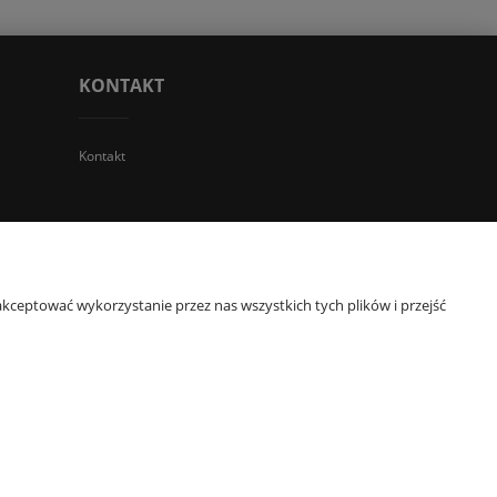
KONTAKT
Kontakt
 TGS Przemysław Stoń | NIP: 6312213594 | REGON: 276403698
kceptować wykorzystanie przez nas wszystkich tych plików i przejść