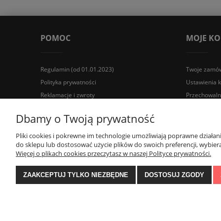
POMOC
MOJE K
Regulamin (od 01.01.2023)
Twoje zamów
Polityka prywatności
Ustawienia 
Reklamacje i zwroty
Przechowaln
Dbamy o Twoją prywatność
Wyposażenie łazienek Łazienki.eco | Pawła 23, 41-708 Rud
Pliki cookies i pokrewne im technologie umożliwiają poprawne działa
do sklepu lub dostosować użycie plików do swoich preferencji, wybiera
Więcej o plikach cookies przeczytasz w naszej Polityce prywatności.
ZAAKCEPTUJ TYLKO NIEZBĘDNE
DOSTOSUJ ZGODY