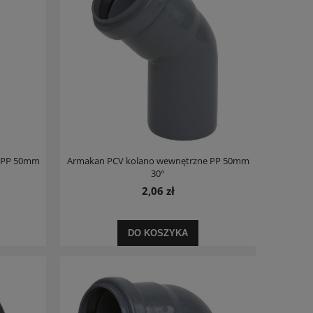
e PP 50mm
Armakan PCV kolano wewnętrzne PP 50mm
30°
2,06 zł
DO KOSZYKA