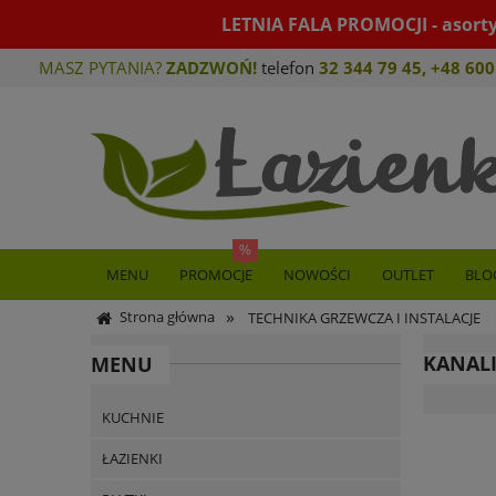
LETNIA FALA PROMOCJI - asort
MASZ PYTANIA?
ZADZWOŃ!
telefon
32 344 79 45
,
+48 600
MENU
PROMOCJE
NOWOŚCI
OUTLET
BLO
»
Strona główna
TECHNIKA GRZEWCZA I INSTALACJE
KANALI
MENU
KUCHNIE
ŁAZIENKI