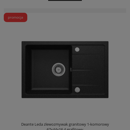
promocja
Deante Leda zlewozmywak granitowy 1-komorowy
67x44x16,4 grafitowy