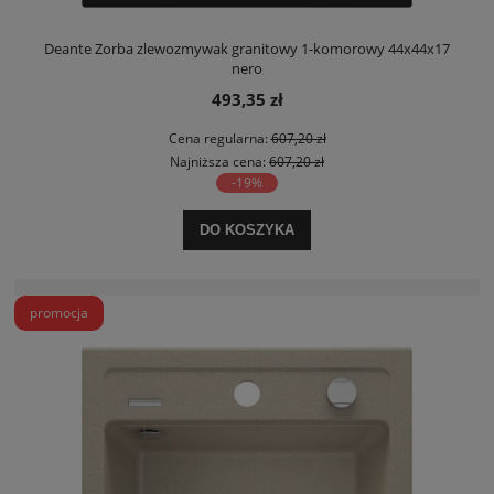
Deante Zorba zlewozmywak granitowy 1-komorowy 44x44x17
nero
493,35 zł
Cena regularna:
607,20 zł
Najniższa cena:
607,20 zł
-19%
DO KOSZYKA
promocja