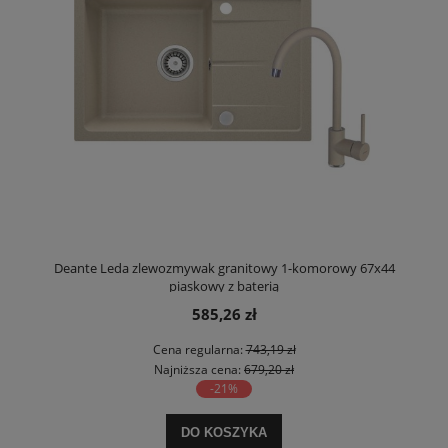
Deante Leda zlewozmywak granitowy 1-komorowy 67x44
piaskowy z baterią
585,26 zł
Cena regularna:
743,19 zł
Najniższa cena:
679,20 zł
-21%
DO KOSZYKA