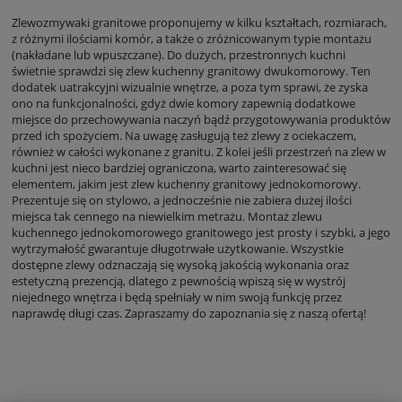
Zlewozmywaki granitowe proponujemy w kilku kształtach, rozmiarach,
z różnymi ilościami komór, a także o zróżnicowanym typie montażu
(nakładane lub wpuszczane). Do dużych, przestronnych kuchni
świetnie sprawdzi się zlew kuchenny granitowy dwukomorowy. Ten
dodatek uatrakcyjni wizualnie wnętrze, a poza tym sprawi, że zyska
ono na funkcjonalności, gdyż dwie komory zapewnią dodatkowe
miejsce do przechowywania naczyń bądź przygotowywania produktów
przed ich spożyciem. Na uwagę zasługują też zlewy z ociekaczem,
również w całości wykonane z granitu. Z kolei jeśli przestrzeń na zlew w
kuchni jest nieco bardziej ograniczona, warto zainteresować się
elementem, jakim jest zlew kuchenny granitowy jednokomorowy.
Prezentuje się on stylowo, a jednocześnie nie zabiera dużej ilości
miejsca tak cennego na niewielkim metrażu. Montaż zlewu
kuchennego jednokomorowego granitowego jest prosty i szybki, a jego
wytrzymałość gwarantuje długotrwałe użytkowanie. Wszystkie
dostępne zlewy odznaczają się wysoką jakością wykonania oraz
estetyczną prezencją, dlatego z pewnością wpiszą się w wystrój
niejednego wnętrza i będą spełniały w nim swoją funkcję przez
naprawdę długi czas. Zapraszamy do zapoznania się z naszą ofertą!