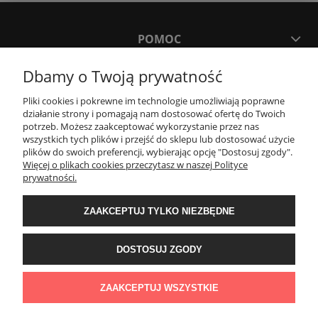
POMOC
Dbamy o Twoją prywatność
MOJE KONTO
Pliki cookies i pokrewne im technologie umożliwiają poprawne
działanie strony i pomagają nam dostosować ofertę do Twoich
PŁATNOŚCI I DOSTAWA
potrzeb. Możesz zaakceptować wykorzystanie przez nas
wszystkich tych plików i przejść do sklepu lub dostosować użycie
plików do swoich preferencji, wybierając opcję "Dostosuj zgody".
Więcej o plikach cookies przeczytasz w naszej Polityce
KONTAKT
prywatności.
Wyposażenie łazienek Łazienki.eco | Pawła 23, 41-708 Ruda Śląska | E-mail:
ZAAKCEPTUJ TYLKO NIEZBĘDNE
sklep@lazienki.eco | Tel.: 600 012 164 lub 600 012 159 | TGS Przemysław
Stoń | NIP: 6312213594 | REGON: 276403698
DOSTOSUJ ZGODY
ZAAKCEPTUJ WSZYSTKIE