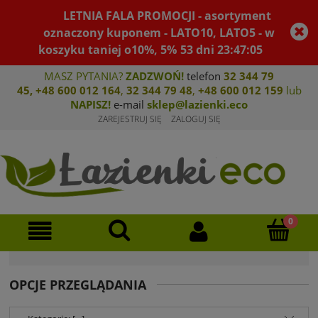
LETNIA FALA PROMOCJI - asortyment
oznaczony kuponem - LATO10, LATO5 - w
koszyku taniej o10%, 5%
53
dni
23
:
47
:
04
MASZ PYTANIA?
ZADZWOŃ!
telefon
32 344 79
45
,
+48 600 012 164
,
32 344 79 4
8
,
+4
8 600 012 159
lub
NAPISZ!
e-mail
sklep@lazienki.eco
ZAREJESTRUJ SIĘ
ZALOGUJ SIĘ
OPCJE PRZEGLĄDANIA