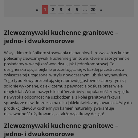
1
2
3
4
5
...
20
«
»
Zlewozmywaki kuchenne granitowe –
jedno- i dwukomorowe
Wszystkim miłośnikom stosowania niebanalnych rozwiązań w kuchni
polecamy zlewozmywaki kuchenne granitowe, które w asortymencie
posiadamy w wersji zarówno dwu-, jak i jednokomorowej. To
designerska opcja, pięknie prezentująca się w każdej przestrzeni, a
zwłaszcza tej urządzonej w stylu nowoczesnym lub skandynawskim.
Tego typu zlewy prezentują się naprawdę gustownie, a przy tym są
solidnie wykonane, dzięki czemu z pewnością posłużą przez wiele
długich lat. Wśród naszych klientów zdobyły popularność ze względu
na wysoką odporność na uszkodzenia, z kolei granitowa faktura
sprawia, że niewidoczne są na nich jakiekolwiek zarysowania. Użyty do
produkcji zlewów kuchennych kamień naturalny gwarantuje
niezawodność użytkowania, a także wyjątkowy design!
Zlewozmywaki kuchenne granitowe –
jedno- i dwukomorowe