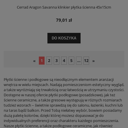
Cerrad Aragon Savanna klinkier płytka ścienna 45x15cm
79,01 zł
DO KOSZYKA
1
2
3
4
5
...
12
«
»
Płytki ścienne i podłogowe są nieodłącznym elementem aranżacji
wnętrza w wielu miejscach. Nadają pomieszczeniom estetyczny wygląd,
a także wyróżniają się trwałością oraz łatwością w utrzymaniu czystości.
Dostępne w naszej ofercie płytki podłogowe (posadzkowe), jak też
ścienne ceramiczne, a także gresowe występują w różnych rozmiarach
tudzież wzorach – świetnie sprawdzą się do salonu, łazienki, kuchni lub
na taras bądź balkon. Przed Tobą niełatwy wybór, bowiem posiadamy
dużą paletę kolorów, dzięki której możesz dopasować je do
indywidualnych preferencji oraz charakteru każdego pomieszczenia.
Nasze płytki ścienne, a także podłogowe ceramiczne, jak również