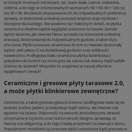
w różnych modnych odcieniach, np. szare, białe, czarne, niebieskie,
srebrne, a do tego w zróżnicowanych wymiarach: 60 × 60, 60 × 120 czy
też 30 × 90. Możliwość dopasowania ich do indywidualnych preferencji
sprawia, że stworzenie unikalnej aranżacji wnętrza staje się łatwe i
dostępne dla każdego. Nie powinno też niektórych dziwić, że płytka
ceramiczna idealnie będzie wyglądać położona na tarasie. Szeroki
wybór wzorów, jak również faktur pozwala na stworzenie unikalnej
aranżacji, dostosowanej do indywidualnych gustów, a także stylu
otoczenia. Płytki tarasowe ceramiczne 20 mm to również doskonały
wybór, jeśli zależy Ci na dodatkowej grubości oraz solidności
nawierzchni. Podłogowa biała ceramiczna płytka łazienkowa z
połyskiem do kuchni czy może gres do salonu lub dekory bądź kafelki
ścienne do łazienki? Wszystko to znajdziesz w naszej ofercie w
wyjątkowych cenach!
Ceramiczne i gresowe płyty tarasowe 2.0,
a może płytki klinkierowe zewnętrzne?
Ceramiczna, a także gresowa glazura ścienna i podłogowa nada się do
łazienki, kuchni, jadalni, przedpokoju bądź salonu, ale również zda
egzamin na tarasie. Odporność na warunki atmosferyczne, łatwość
utrzymania w czystości oraz różnorodność designu sprawiają, że
tworzą one elegancką, a do tego trwałą przestrzeń na zewnątrz domu.
Popularnymi modelami są tarasowe płytki ceramiczne bądź gresowe w