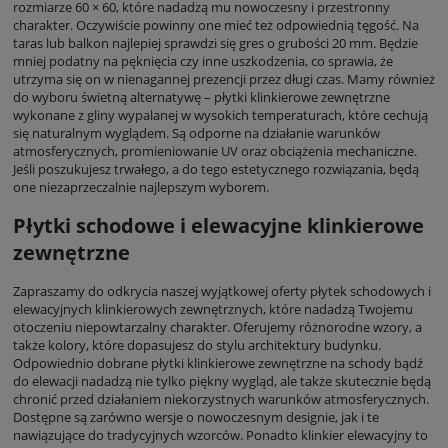
rozmiarze 60 × 60, które nadadzą mu nowoczesny i przestronny
charakter. Oczywiście powinny one mieć też odpowiednią tęgość. Na
taras lub balkon najlepiej sprawdzi się gres o grubości 20 mm. Będzie
mniej podatny na pęknięcia czy inne uszkodzenia, co sprawia, że
utrzyma się on w nienagannej prezencji przez długi czas. Mamy również
do wyboru świetną alternatywę – płytki klinkierowe zewnętrzne
wykonane z gliny wypalanej w wysokich temperaturach, które cechują
się naturalnym wyglądem. Są odporne na działanie warunków
atmosferycznych, promieniowanie UV oraz obciążenia mechaniczne.
Jeśli poszukujesz trwałego, a do tego estetycznego rozwiązania, będą
one niezaprzeczalnie najlepszym wyborem.
Płytki schodowe i elewacyjne klinkierowe
zewnętrzne
Zapraszamy do odkrycia naszej wyjątkowej oferty płytek schodowych i
elewacyjnych klinkierowych zewnętrznych, które nadadzą Twojemu
otoczeniu niepowtarzalny charakter. Oferujemy różnorodne wzory, a
także kolory, które dopasujesz do stylu architektury budynku.
Odpowiednio dobrane płytki klinkierowe zewnętrzne na schody bądź
do elewacji nadadzą nie tylko piękny wygląd, ale także skutecznie będą
chronić przed działaniem niekorzystnych warunków atmosferycznych.
Dostępne są zarówno wersje o nowoczesnym designie, jak i te
nawiązujące do tradycyjnych wzorców. Ponadto klinkier elewacyjny to