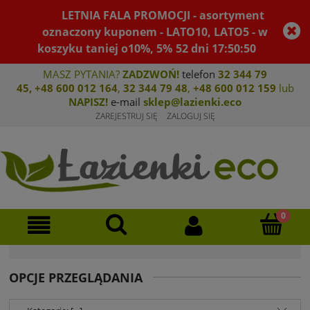
LETNIA FALA PROMOCJI - asortyment
oznaczony kuponem - LATO10, LATO5 - w
koszyku taniej o10%, 5%
52
dni
17
:
50
:
49
MASZ PYTANIA?
ZADZWOŃ!
telefon
32 344 79
45
,
+48 600 012 164
,
32 344 79 4
8
,
+4
8 600 012 159
lub
NAPISZ!
e-mail
sklep@lazienki.eco
ZAREJESTRUJ SIĘ
ZALOGUJ SIĘ
OPCJE PRZEGLĄDANIA