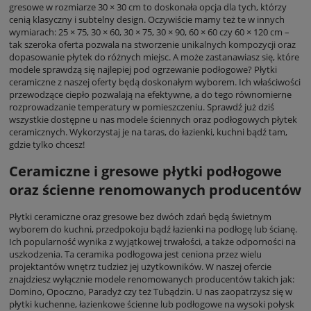
gresowe w rozmiarze 30 × 30 cm to doskonała opcja dla tych, którzy
cenią klasyczny i subtelny design. Oczywiście mamy też te w innych
wymiarach: 25 × 75, 30 × 60, 30 × 75, 30 × 90, 60 × 60 czy 60 × 120 cm –
tak szeroka oferta pozwala na stworzenie unikalnych kompozycji oraz
dopasowanie płytek do różnych miejsc. A może zastanawiasz się, które
modele sprawdzą się najlepiej pod ogrzewanie podłogowe? Płytki
ceramiczne z naszej oferty będą doskonałym wyborem. Ich właściwości
przewodzące ciepło pozwalają na efektywne, a do tego równomierne
rozprowadzanie temperatury w pomieszczeniu. Sprawdź już dziś
wszystkie dostępne u nas modele ściennych oraz podłogowych płytek
ceramicznych. Wykorzystaj je na taras, do łazienki, kuchni bądź tam,
gdzie tylko chcesz!
Ceramiczne i gresowe płytki podłogowe
oraz ścienne renomowanych producentów
Płytki ceramiczne oraz gresowe bez dwóch zdań będą świetnym
wyborem do kuchni, przedpokoju bądź łazienki na podłogę lub ścianę.
Ich popularność wynika z wyjątkowej trwałości, a także odporności na
uszkodzenia. Ta ceramika podłogowa jest ceniona przez wielu
projektantów wnętrz tudzież jej użytkowników. W naszej ofercie
znajdziesz wyłącznie modele renomowanych producentów takich jak:
Domino, Opoczno, Paradyż czy też Tubądzin. U nas zaopatrzysz się w
płytki kuchenne, łazienkowe ścienne lub podłogowe na wysoki połysk