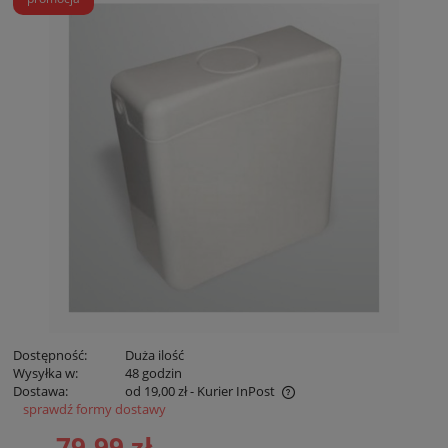
Dostępność:
Duża ilość
Wysyłka w:
48 godzin
Dostawa:
od 19,00 zł
- Kurier InPost
sprawdź formy dostawy
Cena nie zawiera ewentualnych kosztów płatności
79,99 zł