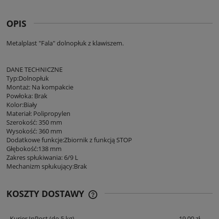
OPIS
Metalplast "Fala" dolnopłuk z klawiszem.
DANE TECHNICZNE
Typ:Dolnopłuk
Montaż: Na kompakcie
Powłoka: Brak
Kolor:Biały
Materiał: Polipropylen
Szerokość: 350 mm
Wysokość: 360 mm
Dodatkowe funkcje:Zbiornik z funkcją STOP
Głębokość:138 mm
Zakres spłukiwania: 6/9 L
Mechanizm spłukujący:Brak
KOSZTY DOSTAWY
CENA NIE ZAWIERA EWENTUALNYCH
KOSZTÓW PŁATNOŚCI
Kurier InPost
(do 5 kg)
19,00 zł