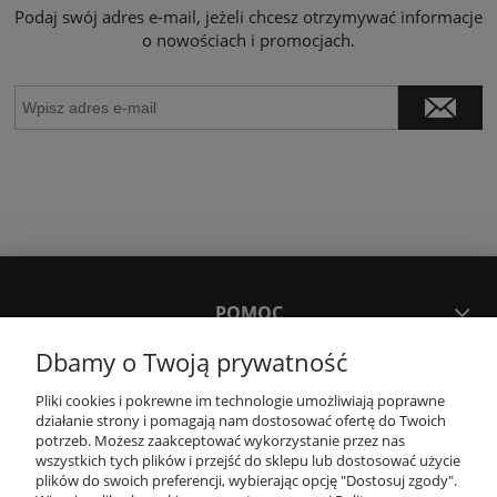
Podaj swój adres e-mail, jeżeli chcesz otrzymywać informacje
o nowościach i promocjach.
POMOC
Dbamy o Twoją prywatność
MOJE KONTO
Pliki cookies i pokrewne im technologie umożliwiają poprawne
działanie strony i pomagają nam dostosować ofertę do Twoich
potrzeb. Możesz zaakceptować wykorzystanie przez nas
PŁATNOŚCI I DOSTAWA
wszystkich tych plików i przejść do sklepu lub dostosować użycie
plików do swoich preferencji, wybierając opcję "Dostosuj zgody".