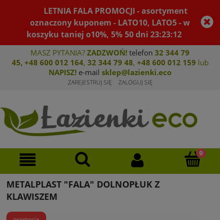
LETNIA FALA PROMOCJI - asortyment
oznaczony kuponem - LATO10, LATO5 - w
koszyku taniej o10%, 5%
50
dni
23
:
23
:
12
MASZ PYTANIA?
ZADZWOŃ!
telefon
32 344 79
45
,
+48 600 012 164
,
32 344 79 4
8
,
+4
8 600 012 159
lub
NAPISZ!
e-mail
sklep@lazienki.eco
ZAREJESTRUJ SIĘ
ZALOGUJ SIĘ
METALPLAST "FALA" DOLNOPŁUK Z
KLAWISZEM
promocja