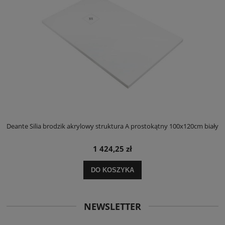
ły
Deante Silia brodzik akrylowy struktura A prostokątny 100x120cm biały
D
1 424,25 zł
DO KOSZYKA
NEWSLETTER