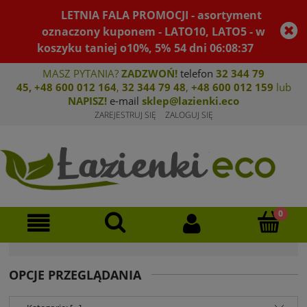
LETNIA FALA PROMOCJI - asortyment
oznaczony kuponem - LATO10, LATO5 - w
koszyku taniej o10%, 5%
54
dni
06
:
08
:
37
MASZ PYTANIA?
ZADZWOŃ!
telefon
32 344 79
45
,
+48 600 012 164
,
32 344 79 4
8
,
+4
8 600 012 159
lub
NAPISZ!
e-mail
sklep@lazienki.eco
ZAREJESTRUJ SIĘ
ZALOGUJ SIĘ
OPCJE PRZEGLĄDANIA