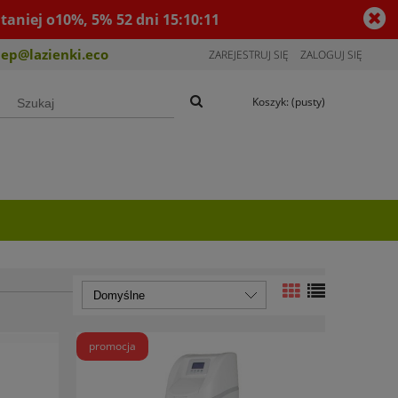
taniej o10%, 5%
52
dni
15
:
10
:
10
lep@lazienki.eco
ZAREJESTRUJ SIĘ
ZALOGUJ SIĘ
Koszyk:
(pusty)
promocja