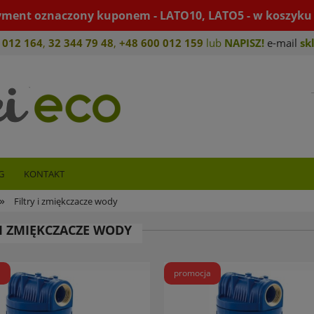
yment oznaczony kuponem - LATO10, LATO5 - w koszyku 
 012 164
,
32 344 79 4
8
,
+4
8 600 012 159
lub
NAPISZ!
e-mail
sk
G
KONTAKT
»
Filtry i zmiękczacze wody
 I ZMIĘKCZACZE WODY
a
promocja