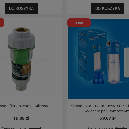
DO KOSZYKA
DO KOSZYKA
a
promocja
lia półka żeberkowa titanium
Termet Termaq Elektronic GE-19-02 piec
gazowy 3B/P-G30
560,88 zł
1 499,00 zł
na regularna:
623,20 zł
Cena regularna:
3 567,00 zł
jniższa cena:
623,20 zł
Najniższa cena:
1 499,00 zł
DO KOSZYKA
DO KOSZYKA
rwod filtr do wody pralkowy
Klarwod korpus narurowy 3-częścio
wkładem poliutyrenowym
19,89 zł
59,67 zł
Cena regularna:
29,77 zł
Cena regularna:
85,58 zł