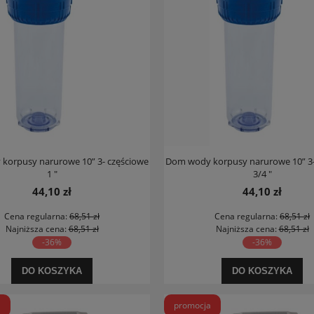
korpusy narurowe 10” 3- częściowe
Dom wody korpusy narurowe 10” 3-
1 "
3/4 "
44,10 zł
44,10 zł
Cena regularna:
68,51 zł
Cena regularna:
68,51 zł
Najniższa cena:
68,51 zł
Najniższa cena:
68,51 zł
-36%
-36%
DO KOSZYKA
DO KOSZYKA
a
promocja