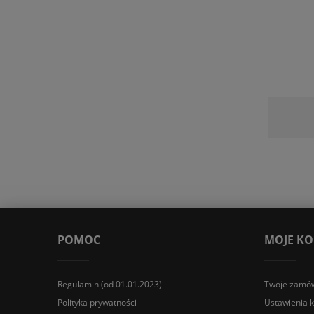
POMOC
MOJE K
Regulamin (od 01.01.2023)
Twoje zamów
Polityka prywatności
Ustawienia 