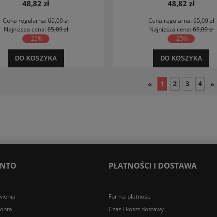
48,82 zł
48,82 zł
Cena regularna:
65,09 zł
Cena regularna:
65,09 zł
Najniższa cena:
65,09 zł
Najniższa cena:
65,09 zł
-25%
-25%
DO KOSZYKA
DO KOSZYKA
1
2
3
4
«
»
ONTO
PŁATNOŚCI I DOSTAWA
ienia
Forma płatności
konta
Czas i koszt dostawy