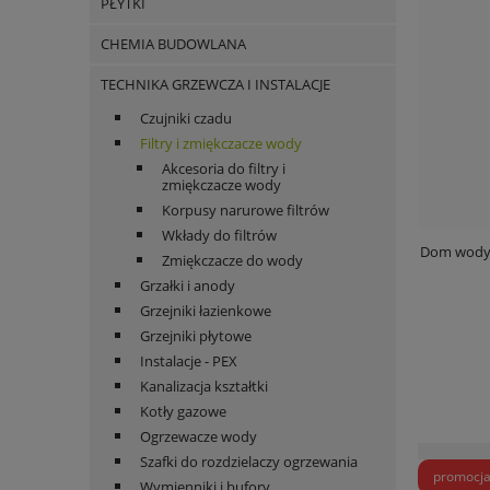
PŁYTKI
CHEMIA BUDOWLANA
TECHNIKA GRZEWCZA I INSTALACJE
Czujniki czadu
Filtry i zmiękczacze wody
Akcesoria do filtry i
zmiękczacze wody
Korpusy narurowe filtrów
Wkłady do filtrów
Dom wody 
Zmiękczacze do wody
Grzałki i anody
Grzejniki łazienkowe
Grzejniki płytowe
Instalacje - PEX
Kanalizacja kształtki
Kotły gazowe
Ogrzewacze wody
Szafki do rozdzielaczy ogrzewania
promocj
Wymienniki i bufory