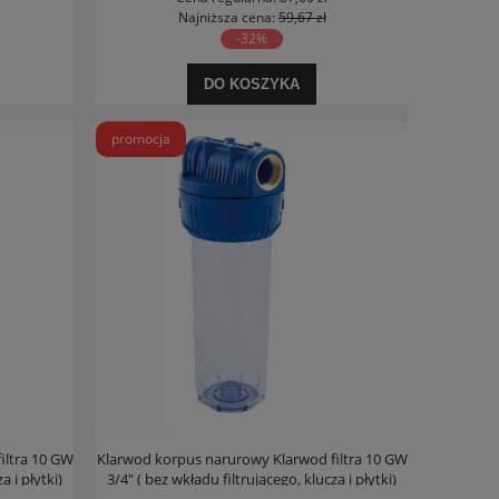
Najniższa cena:
59,67 zł
-32%
DO KOSZYKA
promocja
iltra 10 GW
Klarwod korpus narurowy Klarwod filtra 10 GW
a i płytki)
3/4" ( bez wkładu filtrującego, klucza i płytki)