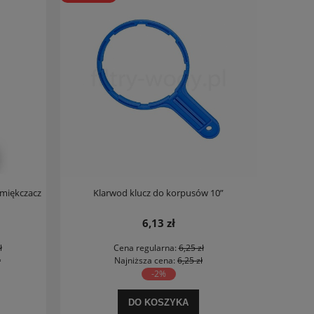
zmiękczacz
Klarwod klucz do korpusów 10”
6,13 zł
ł
Cena regularna:
6,25 zł
ł
Najniższa cena:
6,25 zł
-2%
DO KOSZYKA