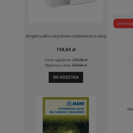
promocj
a sedesowa
Gorgiel szafka natynkowa rozdzielacza 6 sekcji
Deante Si
158,04 zł
 zł
Cena regularna:
370,06 zł
Ce
 zł
Najniższa cena:
370,06 zł
Na
DO KOSZYKA
Kla