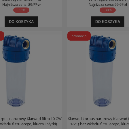
Najniższa cena:
29,77 zł
Najniższa cena:
59,67 zł
-33%
-30%
DO KOSZYKA
DO KOSZYKA
a
promocja
rpus narurowy Klarwod filtra 10 GW
Klarwod korpus narurowy Klarwod f
wkładu filtrującego, klucza i płytki)
1/2" ( bez wkładu filtrującego, klucz