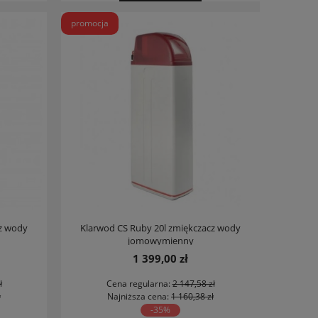
promocja
cz wody
Klarwod CS Ruby 20l zmiękczacz wody
jomowymienny
1 399,00 zł
ł
Cena regularna:
2 147,58 zł
ł
Najniższa cena:
1 160,38 zł
-35%