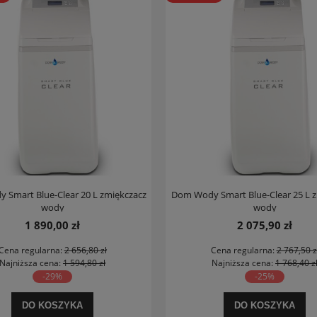
Smart Blue-Clear 20 L zmiękczacz
Dom Wody Smart Blue-Clear 25 L 
wody
wody
1 890,00 zł
2 075,90 zł
Cena regularna:
2 656,80 zł
Cena regularna:
2 767,50 z
Najniższa cena:
1 594,80 zł
Najniższa cena:
1 768,40 z
-29%
-25%
DO KOSZYKA
DO KOSZYKA