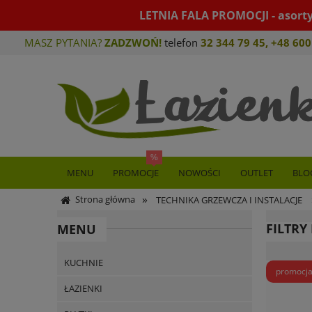
LETNIA FALA PROMOCJI - asort
MASZ PYTANIA?
ZADZWOŃ!
telefon
32 344 79 45
,
+48 600
MENU
PROMOCJE
NOWOŚCI
OUTLET
BLO
»
Strona główna
TECHNIKA GRZEWCZA I INSTALACJE
FILTRY
MENU
KUCHNIE
promocj
ŁAZIENKI