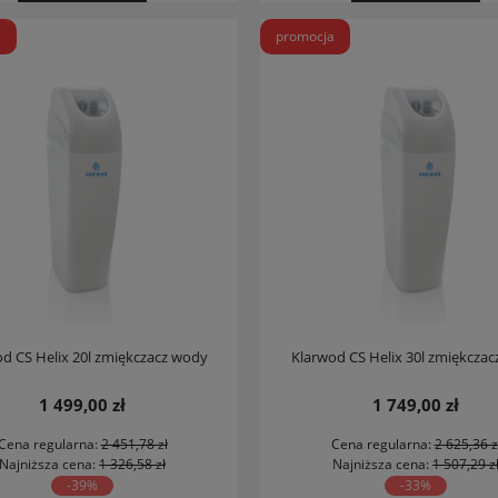
a
promocja
d CS Helix 20l zmiękczacz wody
Klarwod CS Helix 30l zmiękcza
1 499,00 zł
1 749,00 zł
Cena regularna:
2 451,78 zł
Cena regularna:
2 625,36 z
Najniższa cena:
1 326,58 zł
Najniższa cena:
1 507,29 z
-39%
-33%