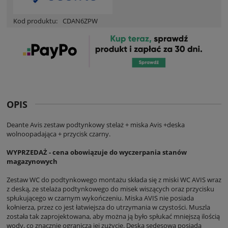
Kod produktu:
CDAN6ZPW
OPIS
Deante Avis zestaw podtynkowy stelaż + miska Avis +deska
wolnoopadająca + przycisk czarny.
WYPRZEDAŻ - cena obowiązuje do wyczerpania stanów
magazynowych
Zestaw WC do podtynkowego montażu składa się z miski WC AVIS wraz
z deską, ze stelaża podtynkowego do misek wiszących oraz przycisku
spłukującego w czarnym wykończeniu. Miska AVIS nie posiada
kołnierza, przez co jest łatwiejsza do utrzymania w czystości. Muszla
została tak zaprojektowana, aby można ją było spłukać mniejszą ilością
wody, co znacznie ogranicza jej zużycie. Deska sedesowa posiada