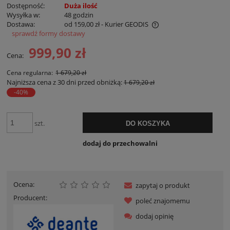
Dostępność:
Duża ilość
Wysyłka w:
48 godzin
Dostawa:
od 159,00 zł
- Kurier GEODIS
sprawdź formy dostawy
Cena nie zawiera ewentualnych kosztów płatności
999,90 zł
Cena:
Cena regularna:
1 679,20 zł
Najniższa cena z 30 dni przed obniżką:
1 679,20 zł
-40%
szt.
DO KOSZYKA
dodaj do przechowalni
Ocena:
zapytaj o produkt
Producent:
poleć znajomemu
dodaj opinię