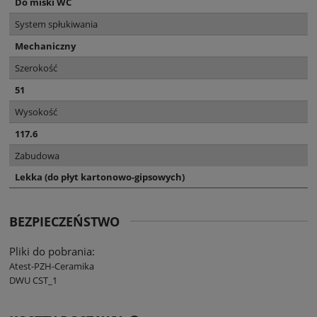
Do miski WC
System spłukiwania
Mechaniczny
Szerokość
51
Wysokość
117.6
Zabudowa
Lekka (do płyt kartonowo-gipsowych)
BEZPIECZEŃSTWO
Pliki do pobrania:
Atest-PZH-Ceramika
DWU CST_1