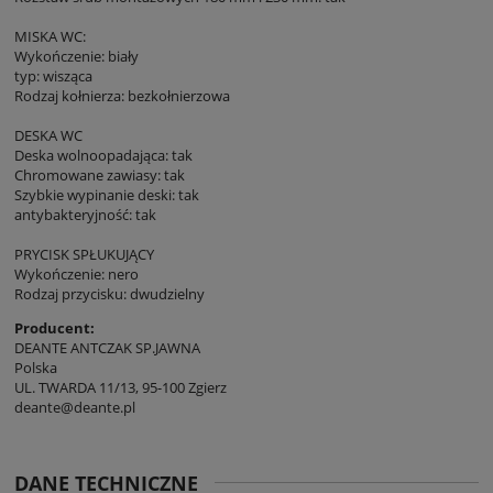
MISKA WC:
Wykończenie: biały
typ: wisząca
Rodzaj kołnierza: bezkołnierzowa
DESKA WC
Deska wolnoopadająca: tak
Chromowane zawiasy: tak
Szybkie wypinanie deski: tak
antybakteryjność: tak
PRYCISK SPŁUKUJĄCY
Wykończenie: nero
Rodzaj przycisku: dwudzielny
Producent:
DEANTE ANTCZAK SP.JAWNA
Polska
UL. TWARDA 11/13, 95-100 Zgierz
deante@deante.pl
DANE TECHNICZNE