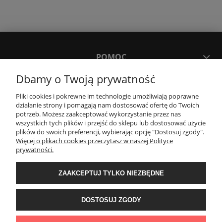
POMOC
Dbamy o Twoją prywatność
MOJE KONTO
Pliki cookies i pokrewne im technologie umożliwiają poprawne
działanie strony i pomagają nam dostosować ofertę do Twoich
potrzeb. Możesz zaakceptować wykorzystanie przez nas
PŁATNOŚCI I DOSTAWA
wszystkich tych plików i przejść do sklepu lub dostosować użycie
plików do swoich preferencji, wybierając opcję "Dostosuj zgody".
Więcej o plikach cookies przeczytasz w naszej Polityce
KONTAKT
prywatności.
ZAAKCEPTUJ TYLKO NIEZBĘDNE
Wyposażenie łazienek Łazienki.eco | Pawła 23, 41-708 Ruda Śląska | E-mail:
sklep@lazienki.eco | Tel.: 600 012 164 lub 600 012 159 | TGS Przemysław
Stoń | NIP: 6312213594 | REGON: 276403698
DOSTOSUJ ZGODY