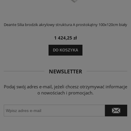
ły
Deante Silia brodzik akrylowy struktura A prostokątny 100x120cm biały
D
1 424,25 zł
DO KOSZYKA
NEWSLETTER
Podaj swój adres e-mail, jeżeli chcesz otrzymywać informacje
o nowościach i promocjach.