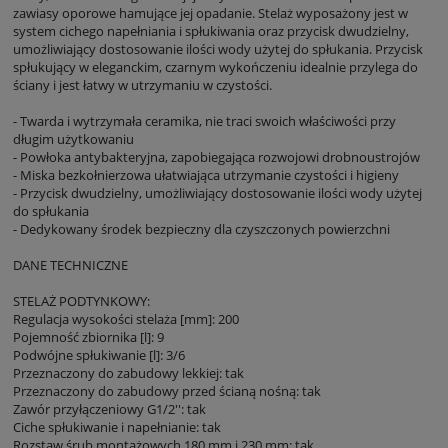
zawiasy oporowe hamujące jej opadanie. Stelaż wyposażony jest w
system cichego napełniania i spłukiwania oraz przycisk dwudzielny,
umożliwiający dostosowanie ilości wody użytej do spłukania. Przycisk
spłukujący w eleganckim, czarnym wykończeniu idealnie przylega do
ściany i jest łatwy w utrzymaniu w czystości.
- Twarda i wytrzymała ceramika, nie traci swoich właściwości przy
długim użytkowaniu
- Powłoka antybakteryjna, zapobiegająca rozwojowi drobnoustrojów
- Miska bezkołnierzowa ułatwiająca utrzymanie czystości i higieny
- Przycisk dwudzielny, umożliwiający dostosowanie ilości wody użytej
do spłukania
- Dedykowany środek bezpieczny dla czyszczonych powierzchni
DANE TECHNICZNE
STELAŻ PODTYNKOWY:
Regulacja wysokości stelaża [mm]: 200
Pojemność zbiornika [l]: 9
Podwójne spłukiwanie [l]: 3/6
Przeznaczony do zabudowy lekkiej: tak
Przeznaczony do zabudowy przed ścianą nośną: tak
Zawór przyłączeniowy G1/2'': tak
Ciche spłukiwanie i napełnianie: tak
Rozstaw śrub montażowych 180 mm i 230 mm: tak