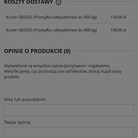
KOSZTY DOSTAWY
CENA NIE ZAWIERA EWENTUALNYCH
KOSZTÓW PŁATNOŚCI
Kurier GEODIS
(Przesyłka całopaletowa do 450 kg)
159,00 zł
Kurier GEODIS
(Przesyłka całopaletowa do 800 kg)
199,00 zł
OPINIE O PRODUKCIE (0)
Wyświetlane są wszystkie opinie (pozytywne i negatywne).
Weryfikujemy, czy pochodzą one od klientów, którzy kupili dany
produkt.
Imię lub pseudonim:
Twoja opinia: