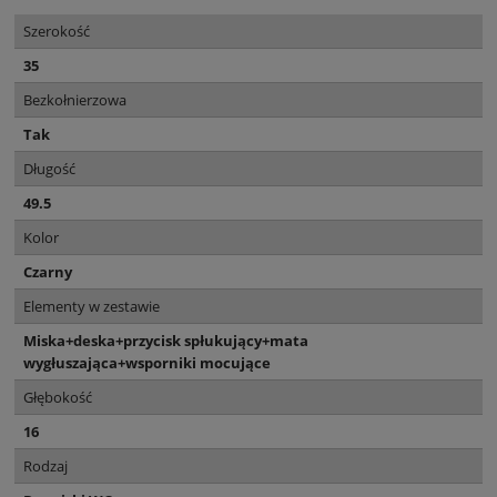
Szerokość
35
Bezkołnierzowa
Tak
Długość
49.5
Kolor
Czarny
Elementy w zestawie
Miska+deska+przycisk spłukujący+mata
wygłuszająca+wsporniki mocujące
Głębokość
16
Rodzaj