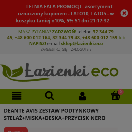
LETNIA FALA PROMOCJI - asortyment
oznaczony kuponem - LATO10, LATO5 - w
koszyku taniej o10%, 5%
51
dni
21
:
17
:
32
MASZ PYTANIA?
ZADZWOŃ!
telefon
32 344 79
45
,
+48 600 012 164
,
32 344 79 4
8
,
+4
8 600 012 159
lub
NAPISZ!
e-mail
sklep@lazienki.eco
ZAREJESTRUJ SIĘ
ZALOGUJ SIĘ
DEANTE AVIS ZESTAW PODTYNKOWY
STELAŻ+MISKA+DESKA+PRZYCISK NERO
promocja