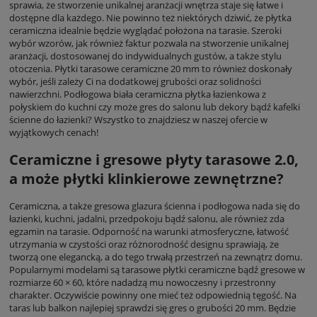
sprawia, że stworzenie unikalnej aranżacji wnętrza staje się łatwe i
dostępne dla każdego. Nie powinno też niektórych dziwić, że płytka
ceramiczna idealnie będzie wyglądać położona na tarasie. Szeroki
wybór wzorów, jak również faktur pozwala na stworzenie unikalnej
aranżacji, dostosowanej do indywidualnych gustów, a także stylu
otoczenia. Płytki tarasowe ceramiczne 20 mm to również doskonały
wybór, jeśli zależy Ci na dodatkowej grubości oraz solidności
nawierzchni. Podłogowa biała ceramiczna płytka łazienkowa z
połyskiem do kuchni czy może gres do salonu lub dekory bądź kafelki
ścienne do łazienki? Wszystko to znajdziesz w naszej ofercie w
wyjątkowych cenach!
Ceramiczne i gresowe płyty tarasowe 2.0,
a może płytki klinkierowe zewnętrzne?
Ceramiczna, a także gresowa glazura ścienna i podłogowa nada się do
łazienki, kuchni, jadalni, przedpokoju bądź salonu, ale również zda
egzamin na tarasie. Odporność na warunki atmosferyczne, łatwość
utrzymania w czystości oraz różnorodność designu sprawiają, że
tworzą one elegancką, a do tego trwałą przestrzeń na zewnątrz domu.
Popularnymi modelami są tarasowe płytki ceramiczne bądź gresowe w
rozmiarze 60 × 60, które nadadzą mu nowoczesny i przestronny
charakter. Oczywiście powinny one mieć też odpowiednią tęgość. Na
taras lub balkon najlepiej sprawdzi się gres o grubości 20 mm. Będzie