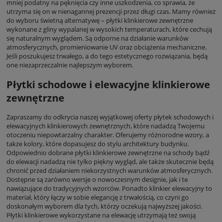
mniej podatny na pęknięcia czy inne uszkodzenia, co sprawia, że
utrzyma się on w nienagannej prezencji przez długi czas. Mamy również
do wyboru świetną alternatywę – płytki klinkierowe zewnętrzne
wykonane z gliny wypalanej w wysokich temperaturach, które cechują
się naturalnym wyglądem. Są odporne na działanie warunków
atmosferycznych, promieniowanie UV oraz obciążenia mechaniczne.
Jeśli poszukujesz trwałego, a do tego estetycznego rozwiązania, będą
one niezaprzeczalnie najlepszym wyborem.
Płytki schodowe i elewacyjne klinkierowe
zewnętrzne
Zapraszamy do odkrycia naszej wyjątkowej oferty płytek schodowych i
elewacyjnych klinkierowych zewnętrznych, które nadadzą Twojemu
otoczeniu niepowtarzalny charakter. Oferujemy różnorodne wzory, a
także kolory, które dopasujesz do stylu architektury budynku.
Odpowiednio dobrane płytki klinkierowe zewnętrzne na schody bądź
do elewacji nadadzą nie tylko piękny wygląd, ale także skutecznie będą
chronić przed działaniem niekorzystnych warunków atmosferycznych.
Dostępne są zarówno wersje o nowoczesnym designie, jak i te
nawiązujące do tradycyjnych wzorców. Ponadto klinkier elewacyjny to
materiał, który łączy w sobie elegancję z trwałością, co czyni go
doskonałym wyborem dla tych, którzy oczekują najwyższej jakości.
Płytki klinkierowe wykorzystane na elewację utrzymają też swoją