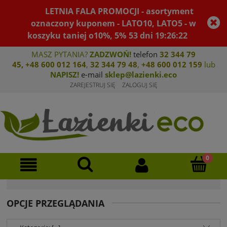
LETNIA FALA PROMOCJI - asortyment
oznaczony kuponem - LATO10, LATO5 - w
koszyku taniej o10%, 5%
53
dni
19
:
26
:
21
MASZ PYTANIA?
ZADZWOŃ!
telefon
32 344 79
45
,
+48 600 012 164
,
32 344 79 4
8
,
+4
8 600 012 159
lub
NAPISZ!
e-mail
sklep@lazienki.eco
ZAREJESTRUJ SIĘ
ZALOGUJ SIĘ
OPCJE PRZEGLĄDANIA