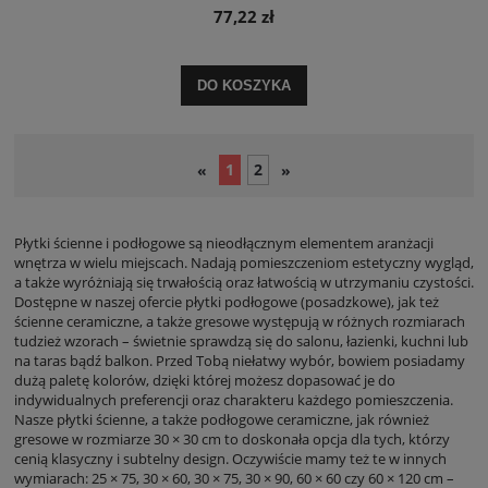
77,22 zł
DO KOSZYKA
1
2
«
»
Płytki ścienne i podłogowe są nieodłącznym elementem aranżacji
wnętrza w wielu miejscach. Nadają pomieszczeniom estetyczny wygląd,
a także wyróżniają się trwałością oraz łatwością w utrzymaniu czystości.
Dostępne w naszej ofercie płytki podłogowe (posadzkowe), jak też
ścienne ceramiczne, a także gresowe występują w różnych rozmiarach
tudzież wzorach – świetnie sprawdzą się do salonu, łazienki, kuchni lub
na taras bądź balkon. Przed Tobą niełatwy wybór, bowiem posiadamy
dużą paletę kolorów, dzięki której możesz dopasować je do
indywidualnych preferencji oraz charakteru każdego pomieszczenia.
Nasze płytki ścienne, a także podłogowe ceramiczne, jak również
gresowe w rozmiarze 30 × 30 cm to doskonała opcja dla tych, którzy
cenią klasyczny i subtelny design. Oczywiście mamy też te w innych
wymiarach: 25 × 75, 30 × 60, 30 × 75, 30 × 90, 60 × 60 czy 60 × 120 cm –