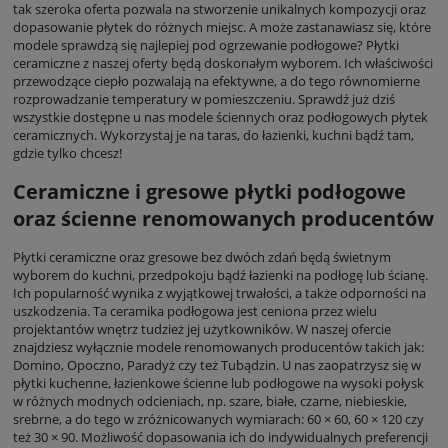
tak szeroka oferta pozwala na stworzenie unikalnych kompozycji oraz
dopasowanie płytek do różnych miejsc. A może zastanawiasz się, które
modele sprawdzą się najlepiej pod ogrzewanie podłogowe? Płytki
ceramiczne z naszej oferty będą doskonałym wyborem. Ich właściwości
przewodzące ciepło pozwalają na efektywne, a do tego równomierne
rozprowadzanie temperatury w pomieszczeniu. Sprawdź już dziś
wszystkie dostępne u nas modele ściennych oraz podłogowych płytek
ceramicznych. Wykorzystaj je na taras, do łazienki, kuchni bądź tam,
gdzie tylko chcesz!
Ceramiczne i gresowe płytki podłogowe
oraz ścienne renomowanych producentów
Płytki ceramiczne oraz gresowe bez dwóch zdań będą świetnym
wyborem do kuchni, przedpokoju bądź łazienki na podłogę lub ścianę.
Ich popularność wynika z wyjątkowej trwałości, a także odporności na
uszkodzenia. Ta ceramika podłogowa jest ceniona przez wielu
projektantów wnętrz tudzież jej użytkowników. W naszej ofercie
znajdziesz wyłącznie modele renomowanych producentów takich jak:
Domino, Opoczno, Paradyż czy też Tubądzin. U nas zaopatrzysz się w
płytki kuchenne, łazienkowe ścienne lub podłogowe na wysoki połysk
w różnych modnych odcieniach, np. szare, białe, czarne, niebieskie,
srebrne, a do tego w zróżnicowanych wymiarach: 60 × 60, 60 × 120 czy
też 30 × 90. Możliwość dopasowania ich do indywidualnych preferencji