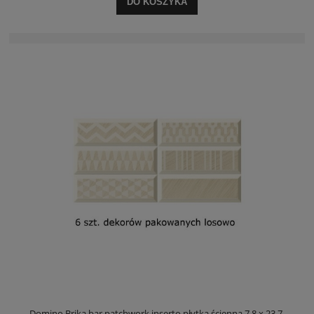
DO KOSZYKA
Domino Brika bar patchwork inserto płytka ścienna 7,8 x 23,7.