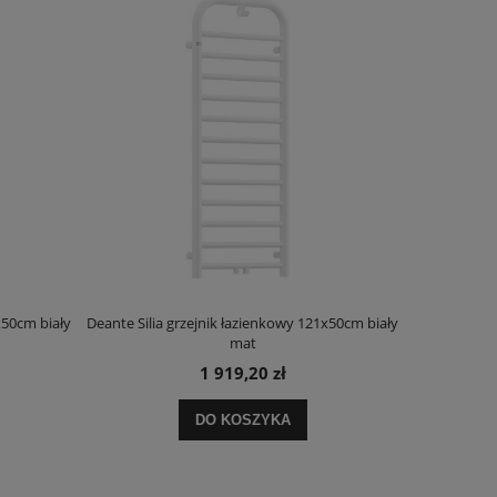
x50cm biały
Deante Silia grzejnik łazienkowy 121x50cm biały
Deante Ora
mat
1 919,20 zł
DO KOSZYKA