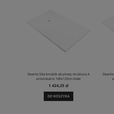
truktura A
Deante Silia brodzik akrylowy struktura A
Deante 
ały
prostokątny 100x120cm biały
p
1 424,25 zł
DO KOSZYKA