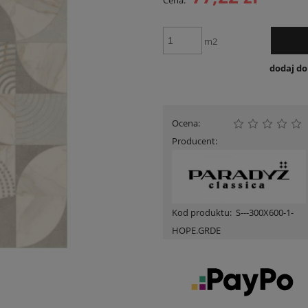
Cena:
Cena nie zawiera ewent
płatności
m2
dodaj d
Ocena:
Producent:
Kod produktu:
S---300X600-1-
HOPE.GRDE