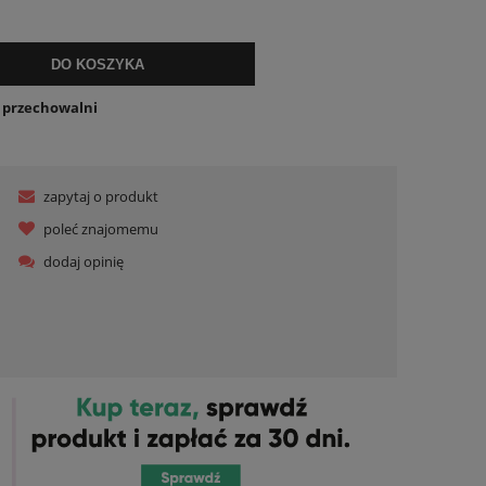
ualnych kosztów
DO KOSZYKA
o przechowalni
zapytaj o produkt
poleć znajomemu
dodaj opinię