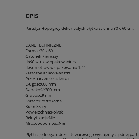
OPIS
Paradyż Hope grey dekor połysk płytka ścienna 30 x 60 cm.
DANE TECHNICZNE
Format:30 x 60
Gatunek:Pierwszy
Ilość sztuk w opakowaniu:8
Ilość metrów w opakowaniu:1,44
Zastosowanie:Wewnątrz
Przeznaczenie:Łazienka
Długość:600 mm
Szerokość:300 mm
Grubość:9 mm
Kształt:Prostokątna
Kolor:Szary
Powierzchnia:Połysk
Rektyfikacja:Nie
Mrozoodporność:Nie
Płytki z jednego indeksu towarowego wydajemy z jednej parti