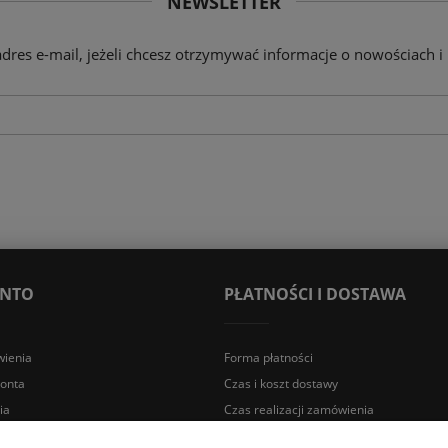
NEWSLETTER
adres e-mail, jeżeli chcesz otrzymywać informacje o nowościach i
ONTO
PŁATNOŚCI I DOSTAWA
ienia
Forma płatności
konta
Czas i koszt dostawy
ia
Czas realizacji zamówienia