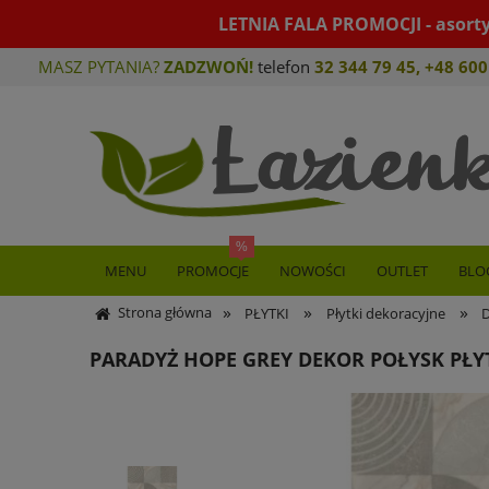
LETNIA FALA PROMOCJI - asort
MASZ PYTANIA?
ZADZWOŃ!
telefon
32 344 79 45
,
+48 600
MENU
PROMOCJE
NOWOŚCI
OUTLET
BLO
»
»
»
Strona główna
PŁYTKI
Płytki dekoracyjne
D
PARADYŻ HOPE GREY DEKOR POŁYSK PŁYT