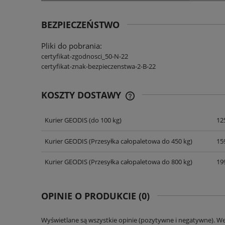
BEZPIECZEŃSTWO
Pliki do pobrania:
certyfikat-zgodnosci_50-N-22
certyfikat-znak-bezpieczenstwa-2-B-22
KOSZTY DOSTAWY
Kurier GEODIS
(do 100 kg)
125
CENA NIE ZAWIERA EWENT
KOSZTÓW PŁATNOŚCI
Kurier GEODIS
(Przesyłka całopaletowa do 450 kg)
159
Kurier GEODIS
(Przesyłka całopaletowa do 800 kg)
199
OPINIE O PRODUKCIE (0)
Wyświetlane są wszystkie opinie (pozytywne i negatywne). W