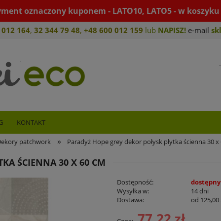
yment oznaczony kuponem - LATO10, LATO5 - w koszyku 
 012 164
,
32 344 79 4
8
,
+4
8 600 012 159
lub
NAPISZ!
e-mail
sk
G
KONTAKT
»
ekory patchwork
Paradyż Hope grey dekor połysk płytka ścienna 30 x
KA ŚCIENNA 30 X 60 CM
Dostępność:
dostępny
Wysyłka w:
14 dni
Dostawa:
od 125,00 
77,22 zł