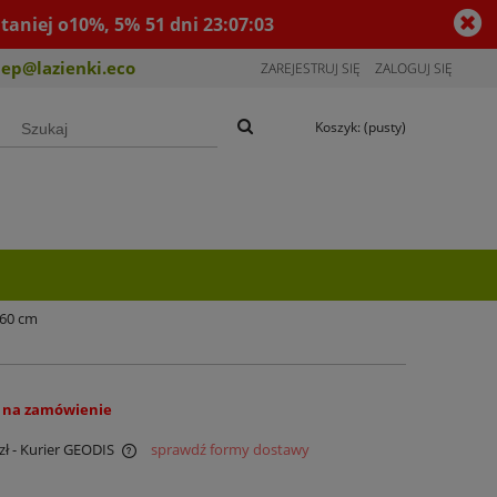
taniej o10%, 5%
51
dni
23
:
07
:
02
lep@lazienki.eco
ZAREJESTRUJ SIĘ
ZALOGUJ SIĘ
Koszyk:
(pusty)
 60 cm
 na zamówienie
zł
- Kurier GEODIS
sprawdź formy dostawy