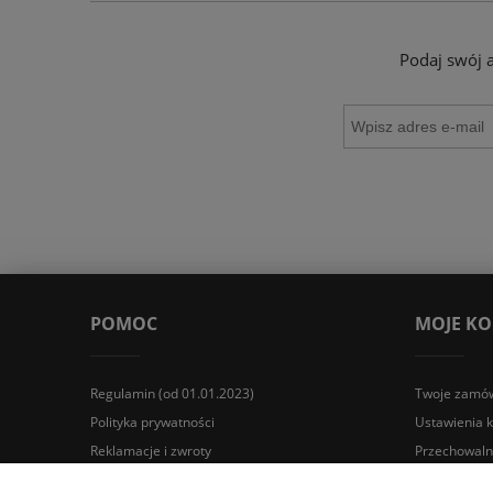
Podaj swój 
POMOC
MOJE K
Regulamin (od 01.01.2023)
Twoje zamów
Polityka prywatności
Ustawienia 
Reklamacje i zwroty
Przechowaln