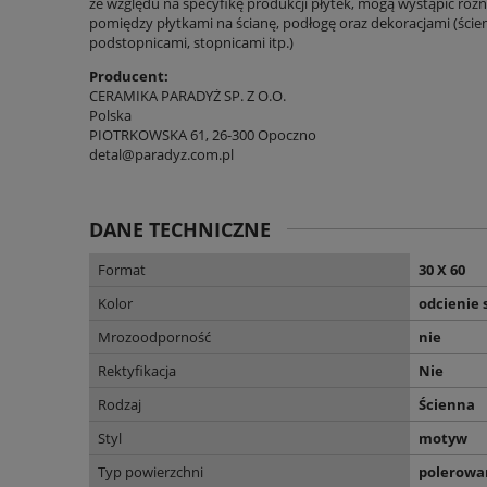
ze względu na specyfikę produkcji płytek, mogą wystąpić różni
pomiędzy płytkami na ścianę, podłogę oraz dekoracjami (ścien
podstopnicami, stopnicami itp.)
Producent:
CERAMIKA PARADYŻ SP. Z O.O.
Polska
PIOTRKOWSKA 61, 26-300 Opoczno
detal@paradyz.com.pl
DANE TECHNICZNE
Format
30 X 60
Kolor
odcienie 
Mrozoodporność
nie
Rektyfikacja
Nie
Rodzaj
Ścienna
Styl
motyw
Typ powierzchni
polerowa