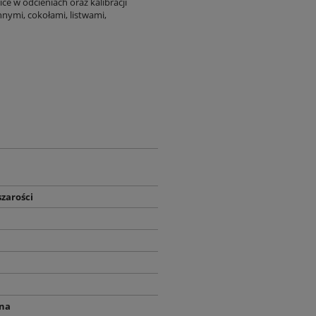
ce w odcieniach oraz kalibracji
nymi, cokołami, listwami,
szarości
na