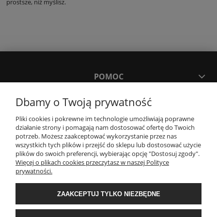
prostsze, niż myślisz.
POMOC
Dbamy o Twoją prywatność
MOJE KONTO
Pliki cookies i pokrewne im technologie umożliwiają poprawne
działanie strony i pomagają nam dostosować ofertę do Twoich
PŁATNOŚCI I DOSTAWA
potrzeb. Możesz zaakceptować wykorzystanie przez nas
wszystkich tych plików i przejść do sklepu lub dostosować użycie
plików do swoich preferencji, wybierając opcję "Dostosuj zgody".
Więcej o plikach cookies przeczytasz w naszej Polityce
KONTAKT
prywatności.
Wyposażenie łazienek Łazienki.eco | Pawła 23, 41-708 Ruda Śląska | E-mail:
ZAAKCEPTUJ TYLKO NIEZBĘDNE
sklep@lazienki.eco | Tel.: 600 012 164 lub 600 012 159 | TGS Przemysław
Stoń | NIP: 6312213594 | REGON: 276403698