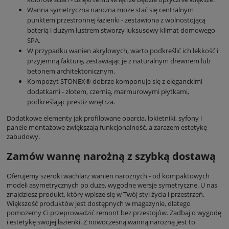
Wanna symetryczna narożna może stać się centralnym
punktem przestronnej łazienki - zestawiona z wolnostojącą
baterią i dużym lustrem stworzy luksusowy klimat domowego
SPA.
W przypadku wanien akrylowych, warto podkreślić ich lekkość i
przyjemną fakturę, zestawiając je z naturalnym drewnem lub
betonem architektonicznym.
Kompozyt STONEX® dobrze komponuje się z eleganckimi
dodatkami - złotem, czernią, marmurowymi płytkami,
podkreślając prestiż wnętrza.
Dodatkowe elementy jak profilowane oparcia, łokietniki, syfony i
panele montażowe zwiększają funkcjonalność, a zarazem estetykę
zabudowy.
Zamów wannę narożną z szybką dostawą
Oferujemy szeroki wachlarz wanien narożnych - od kompaktowych
modeli asymetrycznych po duże, wygodne wersje symetryczne. U nas
znajdziesz produkt, który wpisze się w Twój styl życia i przestrzeń.
Większość produktów jest dostępnych w magazynie, dlatego
pomożemy Ci przeprowadzić remont bez przestojów. Zadbaj o wygodę
i estetykę swojej łazienki. Z nowoczesną wanną narożną jest to