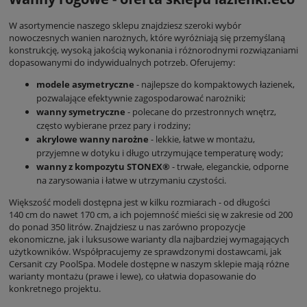
W asortymencie naszego sklepu znajdziesz szeroki wybór
nowoczesnych wanien narożnych, które wyróżniają się przemyślaną
konstrukcję, wysoką jakością wykonania i różnorodnymi rozwiązaniami
dopasowanymi do indywidualnych potrzeb. Oferujemy:
modele asymetryczne
- najlepsze do kompaktowych łazienek,
pozwalające efektywnie zagospodarować narożniki;
wanny symetryczne
- polecane do przestronnych wnętrz,
często wybierane przez pary i rodziny;
akrylowe wanny narożne
- lekkie, łatwe w montażu,
przyjemne w dotyku i długo utrzymujące temperaturę wody;
wanny z kompozytu STONEX®
- trwałe, eleganckie, odporne
na zarysowania i łatwe w utrzymaniu czystości.
Większość modeli dostępna jest w kilku rozmiarach - od długości
140 cm do nawet 170 cm, a ich pojemność mieści się w zakresie od 200
do ponad 350 litrów. Znajdziesz u nas zarówno propozycje
ekonomiczne, jak i luksusowe warianty dla najbardziej wymagających
użytkowników. Współpracujemy ze sprawdzonymi dostawcami, jak
Cersanit czy PoolSpa. Modele dostępne w naszym sklepie mają różne
warianty montażu (prawe i lewe), co ułatwia dopasowanie do
konkretnego projektu.