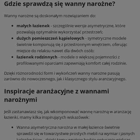
Gdzie sprawdzą się wanny narożne?
Wanny narożne są doskonałym rozwiązaniem do:
małych łazienek
- szczególnie wersje asymetryczne, które
pozwalają optymalnie wykorzystać przestrzeń;
dużych pomieszczeń kąpielowych
- symetryczne modele
świetnie komponują się z przestronnym wnętrzem, oferując
miejsce do relaksu nawet dla dwóch osób;
łazienek rodzinnych
- modele o większej pojemności z
profilowanymi oparciami zapewniają komfort całej rodzinie.
Dzięki różnorodności form i wykończeń wanny narożne pasują
zarówno do nowoczesnego, jak i klasycznego stylu aranżacyjnego.
Inspiracje aranżacyjne z wannami
narożnymi
Jeśli zastanawiasz się, jak wkomponować wannę narożną w aranżację
łazienki, mamy kilka inspirujących wskazówek:
Wanna asymetryczna narożna w małej łazience świetnie
sprawdzi się w towarzystwie prostych mebli na wymiar i jasnych
kolorów ścian - dzięki temu wnętrze będzie optycznie większe.