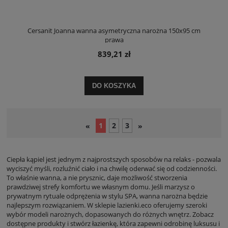
Cersanit Joanna wanna asymetryczna narożna 150x95 cm
prawa
839,21 zł
DO KOSZYKA
1
2
3
«
»
Ciepła kąpiel jest jednym z najprostszych sposobów na relaks - pozwala
wyciszyć myśli, rozluźnić ciało i na chwilę oderwać się od codzienności.
To właśnie wanna, a nie prysznic, daje możliwość stworzenia
prawdziwej strefy komfortu we własnym domu. Jeśli marzysz o
prywatnym rytuale odprężenia w stylu SPA, wanna narożna będzie
najlepszym rozwiązaniem. W sklepie lazienki.eco oferujemy szeroki
wybór modeli narożnych, dopasowanych do różnych wnętrz. Zobacz
dostępne produkty i stwórz łazienkę, która zapewni odrobinę luksusu i