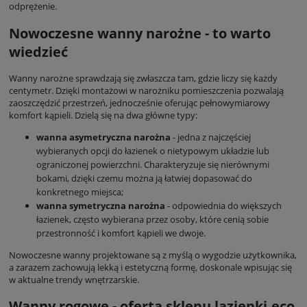
odprężenie.
Nowoczesne wanny narożne - to warto
wiedzieć
Wanny narożne sprawdzają się zwłaszcza tam, gdzie liczy się każdy
centymetr. Dzięki montażowi w narożniku pomieszczenia pozwalają
zaoszczędzić przestrzeń, jednocześnie oferując pełnowymiarowy
komfort kąpieli. Dzielą się na dwa główne typy:
wanna asymetryczna narożna
- jedna z najczęściej
wybieranych opcji do łazienek o nietypowym układzie lub
ograniczonej powierzchni. Charakteryzuje się nierównymi
bokami, dzięki czemu można ją łatwiej dopasować do
konkretnego miejsca;
wanna symetryczna narożna
- odpowiednia do większych
łazienek, często wybierana przez osoby, które cenią sobie
przestronność i komfort kąpieli we dwoje.
Nowoczesne wanny projektowane są z myślą o wygodzie użytkownika,
a zarazem zachowują lekką i estetyczną formę, doskonale wpisując się
w aktualne trendy wnętrzarskie.
Wanny rogowe - oferta sklepu lazienki.eco