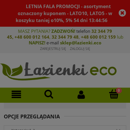
LETNIA FALA PROMOCJI - asortyment
oznaczony kuponem - LATO10, LATO5 - w
koszyku taniej o10%, 5%
54
dni
13
:
44
:
55
MASZ PYTANIA?
ZADZWOŃ!
telefon
32 344 79
45
,
+48 600 012 164
,
32 344 79 4
8
,
+4
8 600 012 159
lub
NAPISZ!
e-mail
sklep@lazienki.eco
ZAREJESTRUJ SIĘ
ZALOGUJ SIĘ
OPCJE PRZEGLĄDANIA