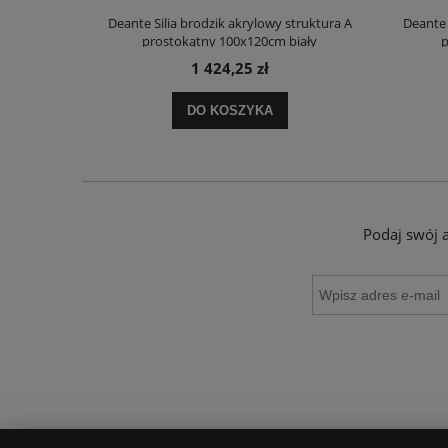
truktura A
Deante Silia brodzik akrylowy struktura A
Deante 
ały
prostokątny 100x120cm biały
p
1 424,25 zł
DO KOSZYKA
Podaj swój 