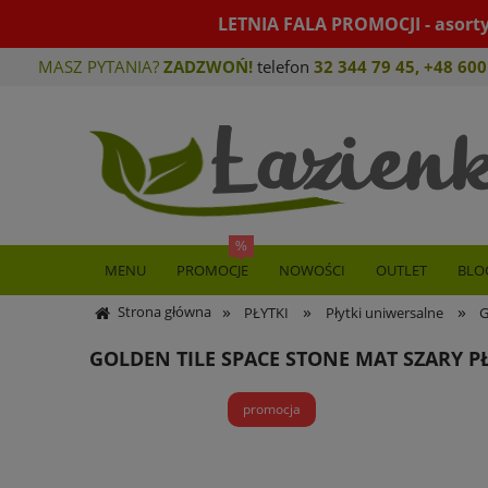
LETNIA FALA PROMOCJI - asort
MASZ PYTANIA?
ZADZWOŃ!
telefon
32 344 79 45
,
+48 600
MENU
PROMOCJE
NOWOŚCI
OUTLET
BLO
»
»
»
Strona główna
PŁYTKI
Płytki uniwersalne
G
GOLDEN TILE SPACE STONE MAT SZARY 
promocja