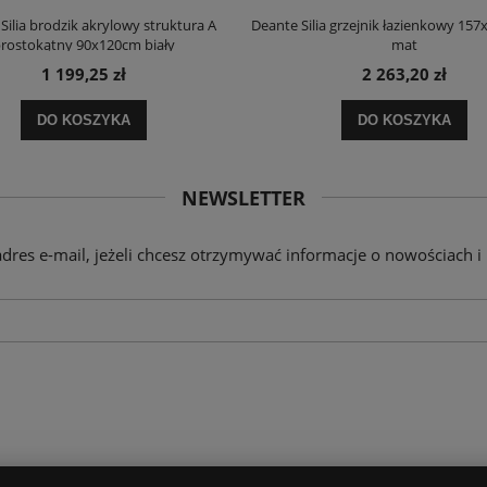
Silia brodzik akrylowy struktura A
Deante Silia grzejnik łazienkowy 157
rostokątny 90x120cm biały
mat
1 199,25 zł
2 263,20 zł
DO KOSZYKA
DO KOSZYKA
NEWSLETTER
adres e-mail, jeżeli chcesz otrzymywać informacje o nowościach i