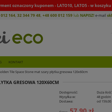
yment oznaczony kuponem - LATO10, LATO5 - w koszyku 
 012 164
,
32 344 79 4
8
,
+4
8 600 012 159
lub
NAPISZ!
e-mail
sk
G
KONTAKT
olden Tile Space Stone mat szary płytka gresowa 120x60cm
PŁYTKA GRESOWA 120X60CM
Dostępność:
Duża ilość
Wysyłka w:
48 godzin
Dostawa:
od 159,00 
57,90 zł