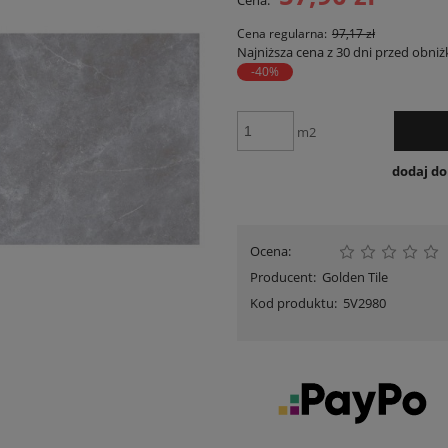
Cena:
Cena nie zawiera ewent
płatności
Cena regularna:
97,17 zł
Najniższa cena z 30 dni przed obniż
-40%
m2
dodaj d
Ocena:
Producent:
Golden Tile
Kod produktu:
5V2980