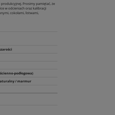
i produkcyjnej. Prosimy pamiętać, że
ce w odcieniach oraz kalibracji
nymi, cokołami, listwami,
szarości
(ścienno-podłogowa)
aturalny / marmur