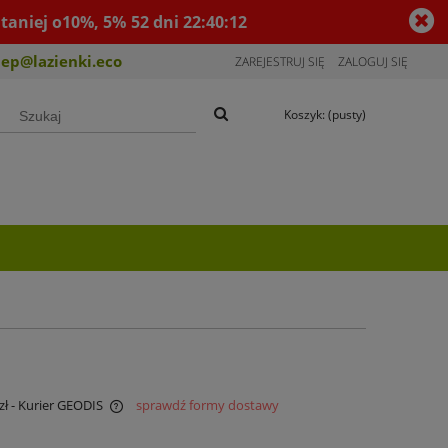
taniej o10%, 5%
52
dni
22
:
40
:
11
lep@lazienki.eco
ZAREJESTRUJ SIĘ
ZALOGUJ SIĘ
Koszyk:
(pusty)
zł
- Kurier GEODIS
sprawdź formy dostawy