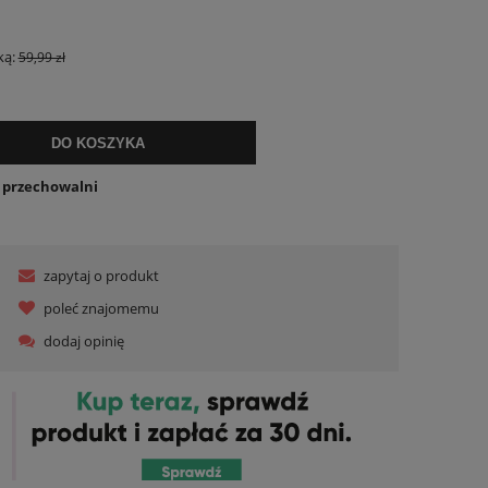
ualnych kosztów
ką:
59,99 zł
DO KOSZYKA
o przechowalni
zapytaj o produkt
poleć znajomemu
dodaj opinię