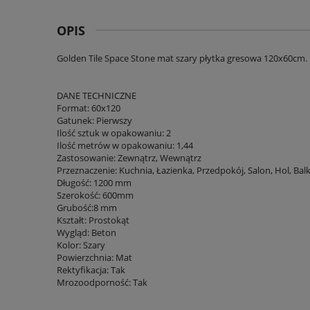
OPIS
Golden Tile Space Stone mat szary płytka gresowa 120x60cm.
DANE TECHNICZNE
Format: 60x120
Gatunek: Pierwszy
Ilość sztuk w opakowaniu: 2
Ilość metrów w opakowaniu: 1,44
Zastosowanie: Zewnątrz, Wewnątrz
Przeznaczenie: Kuchnia, Łazienka, Przedpokój, Salon, Hol, Bal
Długość: 1200 mm
Szerokość: 600mm
Grubość:8 mm
Kształt: Prostokąt
Wygląd: Beton
Kolor: Szary
Powierzchnia: Mat
Rektyfikacja: Tak
Mrozoodporność: Tak