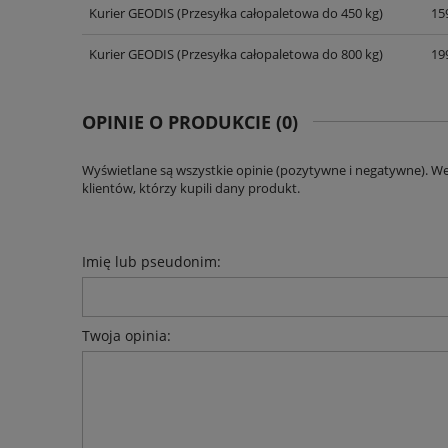
Kurier GEODIS
(Przesyłka całopaletowa do 450 kg)
159
CENA NIE ZAWIERA EWENT
KOSZTÓW PŁATNOŚCI
Kurier GEODIS
(Przesyłka całopaletowa do 800 kg)
199
OPINIE O PRODUKCIE (0)
Wyświetlane są wszystkie opinie (pozytywne i negatywne). W
klientów, którzy kupili dany produkt.
Imię lub pseudonim:
Twoja opinia: