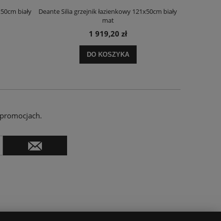
x50cm biały
Deante Silia grzejnik łazienkowy 121x50cm biały
Deante Ora
mat
1 919,20 zł
DO KOSZYKA
 promocjach.