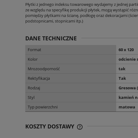
Płytki z jednego indeksu towarowego wydajemy z jednej parti
ze względu na specyfikę produkcji płytek, mogą wystąpić różni
pomiędzy płytkami na ścianę, podłogę oraz dekoracjami (ścien
podstopnicami, stopnicami itp.)
DANE TECHNICZNE
Format
60 x 120
Kolor
odcienie 
Mrozoodporność
tak
Rektyfikacja
Tak
Rodzaj
Gresowa 
Styl
kamień n
Typ powierzchni
matowa
KOSZTY DOSTAWY