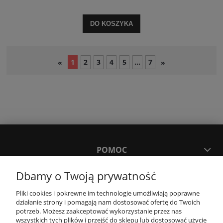
DO KOSZYKA
1
2
3
4
5
...
7
«
»
POMOC
Dbamy o Twoją prywatność
MOJE KONTO
Pliki cookies i pokrewne im technologie umożliwiają poprawne
działanie strony i pomagają nam dostosować ofertę do Twoich
PŁATNOŚCI I DOSTAWA
potrzeb. Możesz zaakceptować wykorzystanie przez nas
wszystkich tych plików i przejść do sklepu lub dostosować użycie