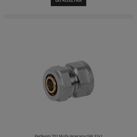
DO KOSZYKA
Perfexim 702 Mufa skręcana GW 32x1