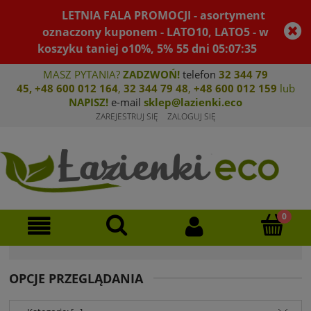
LETNIA FALA PROMOCJI - asortyment
oznaczony kuponem - LATO10, LATO5 - w
koszyku taniej o10%, 5%
55
dni
05
:
07
:
34
MASZ PYTANIA?
ZADZWOŃ!
telefon
32 344 79
45
,
+48 600 012 164
,
32 344 79 4
8
,
+4
8 600 012 159
lub
NAPISZ!
e-mail
sklep@lazienki.eco
ZAREJESTRUJ SIĘ
ZALOGUJ SIĘ
OPCJE PRZEGLĄDANIA