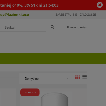
taniej o10%, 5%
51
dni
21
:
54
:
02
lep@lazienki.eco
ZAREJESTRUJ SIĘ
ZALOGUJ SIĘ
Koszyk:
(pusty)
promocja