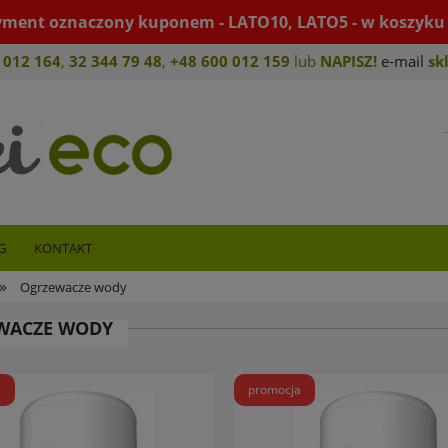
yment oznaczony kuponem - LATO10, LATO5 - w koszyku 
 012 164
,
32 344 79 4
8
,
+4
8 600 012 159
lub
NAPISZ!
e-mail
sk
G
KONTAKT
»
Ogrzewacze wody
WACZE WODY
a
promocja