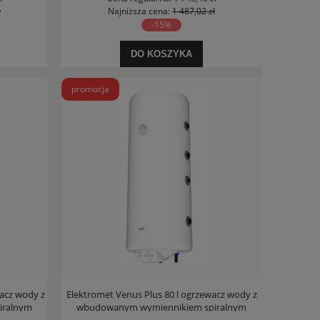
ł
Najniższa cena:
1 487,02 zł
-15%
DO KOSZYKA
promocja
wacz wody z
Elektromet Venus Plus 80 l ogrzewacz wody z
iralnym
wbudowanym wymiennikiem spiralnym