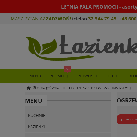
LETNIA FALA PROMOCJI - asort
MASZ PYTANIA?
ZADZWOŃ!
telefon
32 344 79 45
,
+48 600
MENU
PROMOCJE
NOWOŚCI
OUTLET
BLO
»
Strona główna
TECHNIKA GRZEWCZA I INSTALACJE
OGRZE
MENU
KUCHNIE
promocj
ŁAZIENKI