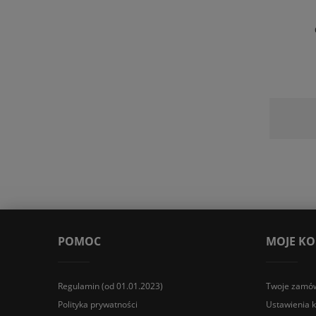
POMOC
MOJE K
Regulamin (od 01.01.2023)
Twoje zamów
Polityka prywatności
Ustawienia 