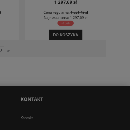
pionowy lewy
1 297,69 zł
ł
Cena regularna:
1 521,43 zł
ł
Najniższa cena:
1 297,69 zł
-15%
DO KOSZYKA
7
»
KONTAKT
Kontakt