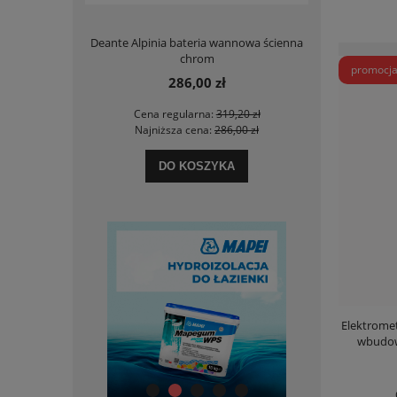
a ścienna dla
Deante Alpinia bateria wannowa ścienna
Deante Silia
x55cm
chrom
promocj
286,00 zł
 zł
Cena regularna:
319,20 zł
Cen
 zł
Najniższa cena:
286,00 zł
Naj
DO KOSZYKA
Elektromet
wbudow