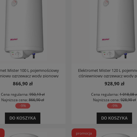
omet Mister 100 L pojemnościowy
Elektromet Mister 120 L pojemn
wniowy ogrzewacz wody pionowy
ciśniewniowy ogrzewacz wody 
866,90 zł
928,90 zł
Cena regularna:
950,19 zł
Cena regularna:
1 018,08 z
Najniższa cena:
866,90 zł
Najniższa cena:
928,90 zł
-9%
-9%
DO KOSZYKA
DO KOSZYKA
a
promocja