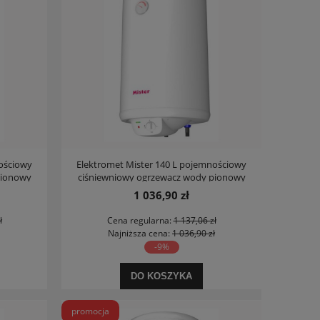
ościowy
Elektromet Mister 140 L pojemnościowy
pionowy
ciśniewniowy ogrzewacz wody pionowy
1 036,90 zł
ł
Cena regularna:
1 137,06 zł
Najniższa cena:
1 036,90 zł
-9%
DO KOSZYKA
promocja