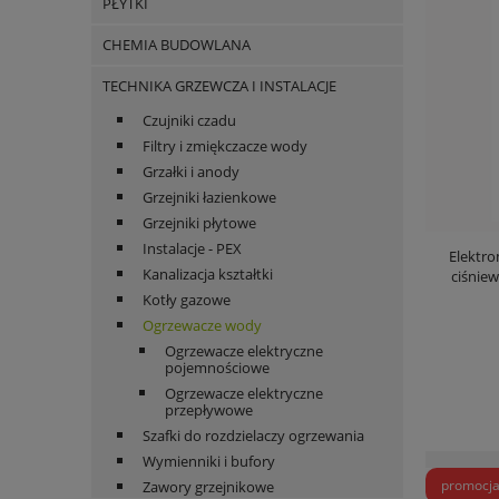
PŁYTKI
CHEMIA BUDOWLANA
TECHNIKA GRZEWCZA I INSTALACJE
Czujniki czadu
Filtry i zmiękczacze wody
Grzałki i anody
Grzejniki łazienkowe
Grzejniki płytowe
Instalacje - PEX
Elektr
Kanalizacja kształtki
ciśnie
Kotły gazowe
Ogrzewacze wody
Ogrzewacze elektryczne
pojemnościowe
Ogrzewacze elektryczne
przepływowe
Szafki do rozdzielaczy ogrzewania
Wymienniki i bufory
promocj
Zawory grzejnikowe