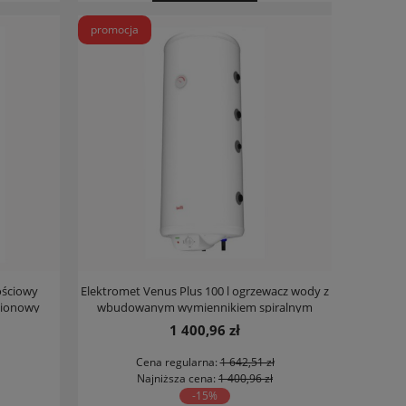
promocja
ościowy
Elektromet Venus Plus 100 l ogrzewacz wody z
pionowy
wbudowanym wymiennikiem spiralnym
pionowy lewy
1 400,96 zł
Cena regularna:
1 642,51 zł
Najniższa cena:
1 400,96 zł
-15%