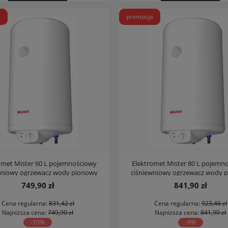
a
promocja
omet Mister 60 L pojemnościowy
Elektromet Mister 80 L pojemn
wniowy ogrzewacz wody pionowy
ciśniewniowy ogrzewacz wody 
749,90 zł
841,90 zł
Cena regularna:
831,42 zł
Cena regularna:
923,46 zł
Najniższa cena:
749,90 zł
Najniższa cena:
841,90 zł
-10%
-9%