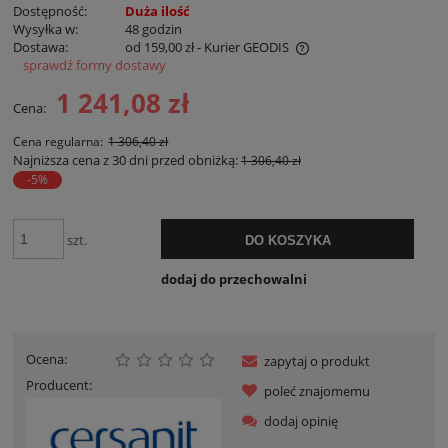
Dostępność:
Duża ilość
Wysyłka w:
48 godzin
Dostawa:
od 159,00 zł
- Kurier GEODIS
sprawdź formy dostawy
Cena nie zawiera ewentualnych kosztów płatności
1 241,08 zł
Cena:
Cena regularna:
1 306,40 zł
Najniższa cena z 30 dni przed obniżką:
1 306,40 zł
-5%
szt.
DO KOSZYKA
dodaj do przechowalni
Ocena:
zapytaj o produkt
Producent:
poleć znajomemu
dodaj opinię