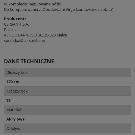
W komplecie: Regulowane nóżki
Do kompletowania z: Obudowami Virgo (zamawiane osobno)
Producent:
CERSANIT S.A.
Polska
AL.SOLIDARNOŚCI 36, 25-323 Kielce
sprzedaz@cersanit.com
DANE TECHNICZNE
Dłuższy bok
170 cm
Krótszy bok
75
Materiał
Akrylowa
Odpływ