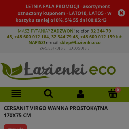
LETNIA FALA PROMOCJI - asortyment
oznaczony kuponem - LATO10, LATO5 - w
koszyku taniej o10%, 5%
55
dni
00
:
05
:
42
MASZ PYTANIA?
ZADZWOŃ!
telefon
32 344 79
45
,
+48 600 012 164
,
32 344 79 4
8
,
+4
8 600 012 159
lub
NAPISZ!
e-mail
sklep@lazienki.eco
ZAREJESTRUJ SIĘ
ZALOGUJ SIĘ
CERSANIT VIRGO WANNA PROSTOKĄTNA
170X75 CM
promocja