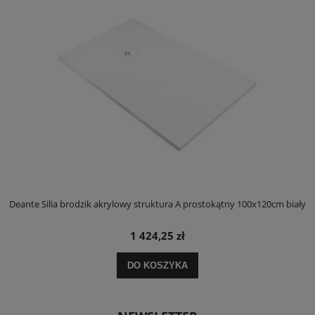
ły
Deante Silia brodzik akrylowy struktura A prostokątny 100x120cm biały
D
1 424,25 zł
DO KOSZYKA