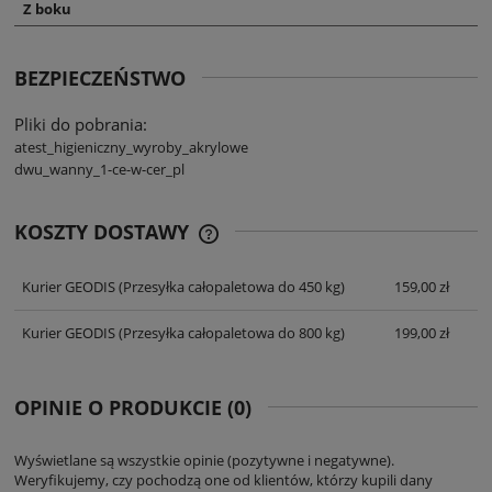
Z boku
BEZPIECZEŃSTWO
Pliki do pobrania:
atest_higieniczny_wyroby_akrylowe
dwu_wanny_1-ce-w-cer_pl
KOSZTY DOSTAWY
CENA NIE ZAWIERA EWENTUALNYCH
KOSZTÓW PŁATNOŚCI
Kurier GEODIS
(Przesyłka całopaletowa do 450 kg)
159,00 zł
Kurier GEODIS
(Przesyłka całopaletowa do 800 kg)
199,00 zł
OPINIE O PRODUKCIE (0)
Wyświetlane są wszystkie opinie (pozytywne i negatywne).
Weryfikujemy, czy pochodzą one od klientów, którzy kupili dany