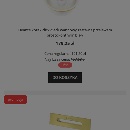
Deante korek click-clack wannowy zestaw z przelewem
prostokontnym biały
179,25 zł
Cena regularna:
191,20 zł
Najniższa cena:
157,68 zł
-6%
DO KOSZYKA
promocja