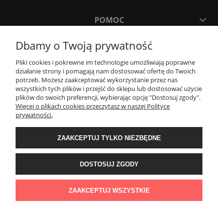
POMOC
Dbamy o Twoją prywatność
MOJE KONTO
Pliki cookies i pokrewne im technologie umożliwiają poprawne
działanie strony i pomagają nam dostosować ofertę do Twoich
PŁATNOŚCI I DOSTAWA
potrzeb. Możesz zaakceptować wykorzystanie przez nas
wszystkich tych plików i przejść do sklepu lub dostosować użycie
plików do swoich preferencji, wybierając opcję "Dostosuj zgody".
Więcej o plikach cookies przeczytasz w naszej Polityce
KONTAKT
prywatności.
ZAAKCEPTUJ TYLKO NIEZBĘDNE
Wyposażenie łazienek Łazienki.eco | Pawła 23, 41-708 Ruda Śląska | E-mail:
sklep@lazienki.eco | Tel.: 600 012 164 lub 600 012 159 | TGS Przemysław
Stoń | NIP: 6312213594 | REGON: 276403698
DOSTOSUJ ZGODY
ZAAKCEPTUJ WSZYSTKIE