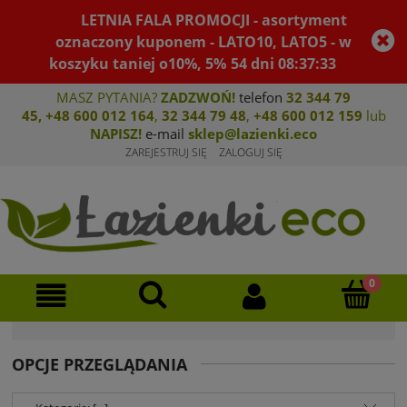
LETNIA FALA PROMOCJI - asortyment
oznaczony kuponem - LATO10, LATO5 - w
koszyku taniej o10%, 5%
54
dni
08
:
37
:
33
MASZ PYTANIA?
ZADZWOŃ!
telefon
32 344 79
45
,
+48 600 012 164
,
32 344 79 4
8
,
+4
8 600 012 159
lub
NAPISZ!
e-mail
sklep@lazienki.eco
ZAREJESTRUJ SIĘ
ZALOGUJ SIĘ
OPCJE PRZEGLĄDANIA