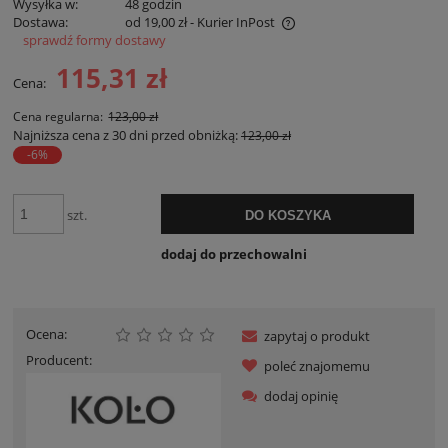
Wysyłka w:
48 godzin
Dostawa:
od 19,00 zł
- Kurier InPost
sprawdź formy dostawy
Cena nie zawiera ewentualnych kosztów płatności
115,31 zł
Cena:
Cena regularna:
123,00 zł
Najniższa cena z 30 dni przed obniżką:
123,00 zł
-6%
szt.
DO KOSZYKA
dodaj do przechowalni
Ocena:
zapytaj o produkt
Producent:
poleć znajomemu
dodaj opinię