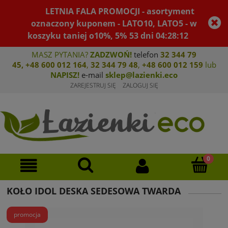
LETNIA FALA PROMOCJI - asortyment
oznaczony kuponem - LATO10, LATO5 - w
koszyku taniej o10%, 5%
53
dni
04
:
28
:
12
MASZ PYTANIA?
ZADZWOŃ!
telefon
32 344 79
45
,
+48 600 012 164
,
32 344 79 4
8
,
+4
8 600 012 159
lub
NAPISZ!
e-mail
sklep@lazienki.eco
ZAREJESTRUJ SIĘ
ZALOGUJ SIĘ
KOŁO IDOL DESKA SEDESOWA TWARDA
promocja