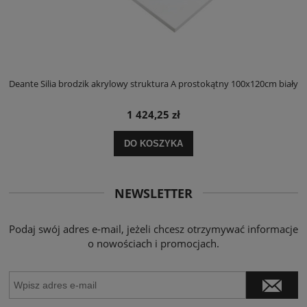
ły
Deante Silia brodzik akrylowy struktura A prostokątny 100x120cm biały
D
1 424,25 zł
DO KOSZYKA
NEWSLETTER
Podaj swój adres e-mail, jeżeli chcesz otrzymywać informacje
o nowościach i promocjach.