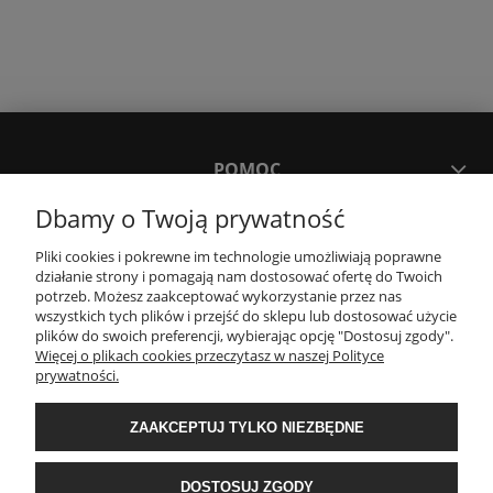
POMOC
Dbamy o Twoją prywatność
MOJE KONTO
Pliki cookies i pokrewne im technologie umożliwiają poprawne
działanie strony i pomagają nam dostosować ofertę do Twoich
potrzeb. Możesz zaakceptować wykorzystanie przez nas
PŁATNOŚCI I DOSTAWA
wszystkich tych plików i przejść do sklepu lub dostosować użycie
plików do swoich preferencji, wybierając opcję "Dostosuj zgody".
Więcej o plikach cookies przeczytasz w naszej Polityce
KONTAKT
prywatności.
ZAAKCEPTUJ TYLKO NIEZBĘDNE
Wyposażenie łazienek Łazienki.eco | Pawła 23, 41-708 Ruda Śląska | E-mail:
sklep@lazienki.eco | Tel.: 600 012 164 lub 600 012 159 | TGS Przemysław
Stoń | NIP: 6312213594 | REGON: 276403698
DOSTOSUJ ZGODY