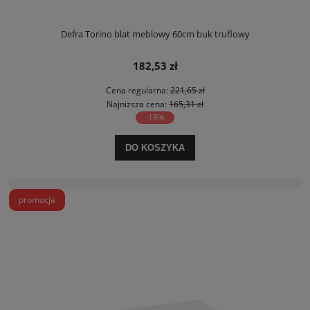
Defra Torino blat meblowy 60cm buk truflowy
182,53 zł
Cena regularna:
221,65 zł
Najniższa cena:
165,31 zł
-18%
DO KOSZYKA
promocja