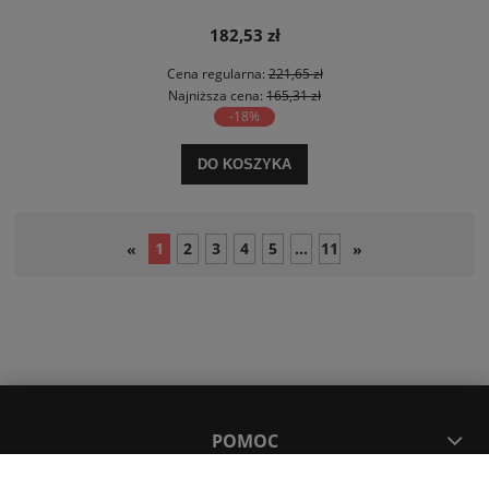
182,53 zł
Cena regularna:
221,65 zł
Najniższa cena:
165,31 zł
-18%
DO KOSZYKA
1
2
3
4
5
...
11
«
»
POMOC