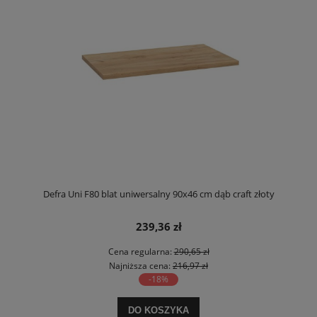
Defra Uni F80 blat uniwersalny 90x46 cm dąb craft złoty
239,36 zł
Cena regularna:
290,65 zł
Najniższa cena:
216,97 zł
-18%
DO KOSZYKA