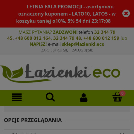
LETNIA FALA PROMOCJI - asortyment
oznaczony kuponem - LATO10, LATO5 - w
koszyku taniej o10%, 5%
54
dni
23
:
17
:
07
MASZ PYTANIA?
ZADZWOŃ!
telefon
32 344 79
45
,
+48 600 012 164
,
32 344 79 4
8
,
+4
8 600 012 159
lub
NAPISZ!
e-mail
sklep@lazienki.eco
ZAREJESTRUJ SIĘ
ZALOGUJ SIĘ
OPCJE PRZEGLĄDANIA