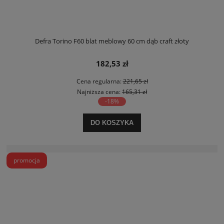
Defra Torino F60 blat meblowy 60 cm dąb craft złoty
182,53 zł
Cena regularna:
221,65 zł
Najniższa cena:
165,31 zł
-18%
DO KOSZYKA
promocja