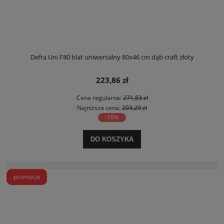
Defra Uni F80 blat uniwersalny 80x46 cm dąb craft złoty
223,86 zł
Cena regularna:
271,83 zł
Najniższa cena:
203,20 zł
-18%
DO KOSZYKA
promocja