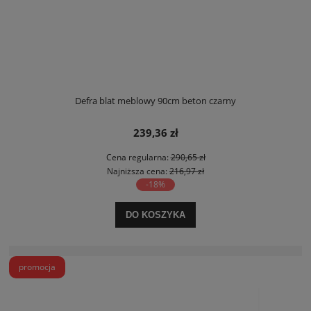
Defra blat meblowy 90cm beton czarny
239,36 zł
Cena regularna:
290,65 zł
Najniższa cena:
216,97 zł
-18%
DO KOSZYKA
promocja