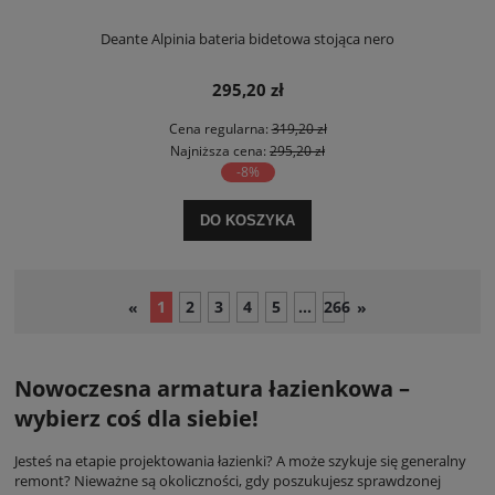
Deante Alpinia bateria bidetowa stojąca nero
295,20 zł
Cena regularna:
319,20 zł
Najniższa cena:
295,20 zł
-8%
DO KOSZYKA
1
2
3
4
5
...
266
«
»
Nowoczesna armatura łazienkowa –
wybierz coś dla siebie!
Jesteś na etapie projektowania łazienki? A może szykuje się generalny
remont? Nieważne są okoliczności, gdy poszukujesz sprawdzonej