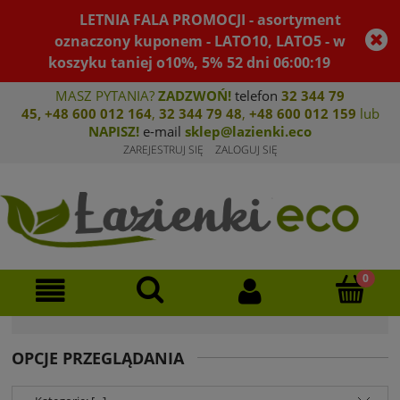
LETNIA FALA PROMOCJI - asortyment
oznaczony kuponem - LATO10, LATO5 - w
koszyku taniej o10%, 5%
52
dni
06
:
00
:
18
MASZ PYTANIA?
ZADZWOŃ!
telefon
32 344 79
45
,
+48 600 012 164
,
32 344 79 4
8
,
+4
8 600 012 159
lub
NAPISZ!
e-mail
sklep@lazienki.eco
ZAREJESTRUJ SIĘ
ZALOGUJ SIĘ
OPCJE PRZEGLĄDANIA