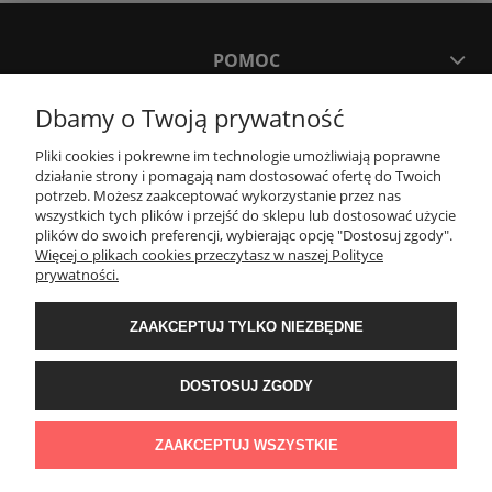
POMOC
Dbamy o Twoją prywatność
MOJE KONTO
Pliki cookies i pokrewne im technologie umożliwiają poprawne
działanie strony i pomagają nam dostosować ofertę do Twoich
PŁATNOŚCI I DOSTAWA
potrzeb. Możesz zaakceptować wykorzystanie przez nas
wszystkich tych plików i przejść do sklepu lub dostosować użycie
plików do swoich preferencji, wybierając opcję "Dostosuj zgody".
Więcej o plikach cookies przeczytasz w naszej Polityce
KONTAKT
prywatności.
Wyposażenie łazienek Łazienki.eco | Pawła 23, 41-708 Ruda Śląska | E-mail:
ZAAKCEPTUJ TYLKO NIEZBĘDNE
sklep@lazienki.eco | Tel.: 600 012 164 lub 600 012 159 | TGS Przemysław
Stoń | NIP: 6312213594 | REGON: 276403698
DOSTOSUJ ZGODY
ZAAKCEPTUJ WSZYSTKIE