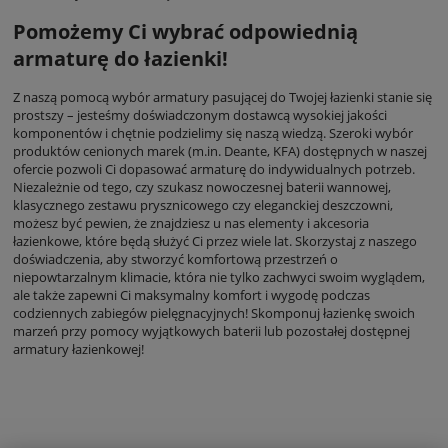
Pomożemy Ci wybrać odpowiednią
armaturę do łazienki!
Z naszą pomocą wybór armatury pasującej do Twojej łazienki stanie się
prostszy – jesteśmy doświadczonym dostawcą wysokiej jakości
komponentów i chętnie podzielimy się naszą wiedzą. Szeroki wybór
produktów cenionych marek (m.in. Deante, KFA) dostępnych w naszej
ofercie pozwoli Ci dopasować armaturę do indywidualnych potrzeb.
Niezależnie od tego, czy szukasz nowoczesnej baterii wannowej,
klasycznego zestawu prysznicowego czy eleganckiej deszczowni,
możesz być pewien, że znajdziesz u nas elementy i akcesoria
łazienkowe, które będą służyć Ci przez wiele lat. Skorzystaj z naszego
doświadczenia, aby stworzyć komfortową przestrzeń o
niepowtarzalnym klimacie, która nie tylko zachwyci swoim wyglądem,
ale także zapewni Ci maksymalny komfort i wygodę podczas
codziennych zabiegów pielęgnacyjnych! Skomponuj łazienkę swoich
marzeń przy pomocy wyjątkowych baterii lub pozostałej dostępnej
armatury łazienkowej!