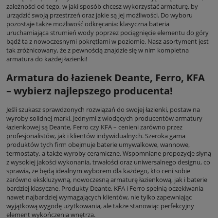
zależności od tego, w jaki sposób chcesz wykorzystać armaturę, by
urządzić swoją przestrzeń oraz jakie są jej możliwości. Do wyboru
pozostaje także możliwość odkręcania: klasyczna bateria
uruchamiająca strumień wody poprzez pociągnięcie elementu do góry
bądź ta z nowoczesnymi pokrętłami w poziomie. Nasz asortyment jest
tak zróżnicowany, że z pewnością znajdzie się w nim kompletna
armatura do każdej łazienki!
Armatura do łazienek Deante, Ferro, KFA
– wybierz najlepszego producenta!
Jeśli szukasz sprawdzonych rozwiązań do swojej łazienki, postaw na
wyroby solidnej marki. Jednymi z wiodących producentów armatury
łazienkowej są Deante, Ferro czy KFA – cenieni zarówno przez
profesjonalistów, jak i klientów indywidualnych. Szeroka gama
produktów tych firm obejmuje baterie umywalkowe, wannowe,
termostaty, a także wyroby ceramiczne. Wspomniane propozycje słyną
z wysokiej jakości wykonania, trwałości oraz uniwersalnego designu, co
sprawia, że będą idealnym wyborem dla każdego, kto ceni sobie
zarówno ekskluzywną, nowoczesną armaturę łazienkową, jak i baterie
bardziej klasyczne. Produkty Deante, KFA i Ferro spełnią oczekiwania
nawet najbardziej wymagających klientów, nie tylko zapewniając
wyjątkową wygodę użytkowania, ale także stanowiąc perfekcyjny
element wykończenia wnętrza.