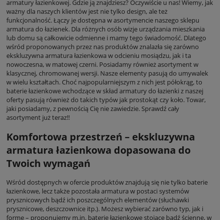
armatury łazienkowej. Gdzie ją znajdziesz? Oczywiście u nas! Wiemy, jak
ważny dla naszych klientów jest nie tylko design, ale też
funkcjonalność. Łączy je dostępna w asortymencie naszego sklepu
armatura do łazienek. Dla różnych osób wizje urządzania mieszkania
lub domu są całkowicie odmienne i mamy tego świadomość. Dlatego
wśród proponowanych przez nas produktów znalazła się zarówno
ekskluzywna armatura łazienkowa w odcieniu mosiądzu, jak i ta
nowoczesna, w matowej czerni. Posiadamy również asortyment w
klasycznej, chromowanej wersji. Nasze elementy pasują do umywalek
w wielu kształtach. Choć najpopularniejszym z nich jest półokrąg, to
baterie łazienkowe wchodzące w skład armatury do łazienki z naszej
oferty pasują również do takich typów jak prostokąt czy koło. Towar,
jaki posiadamy, z pewnością Cię nie zawiedzie. Sprawdź cały
asortyment już teraz!!
Komfortowa przestrzeń – ekskluzywna
armatura łazienkowa dopasowana do
Twoich wymagań
Wśród dostępnych w ofercie produktów znajdują się nie tylko baterie
łazienkowe, lecz także pozostała armatura w postaci systemów
prysznicowych bądź ich poszczególnych elementów (słuchawki
prysznicowe, deszczownice itp.). Możesz wybierać zarówno typ, jak i
formę – proponujemy m.in. baterie łazienkowe stojące bądź ścienne, w