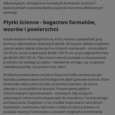
dekoracyjnym. Dostępne w rozmaitych formatach, kolorach i
wykończeniach stanowią świetną bazę do tworzenia efektownych
aranżacji.
Płytki ścienne - bogactwo formatów,
wzorów i powierzchni
Każde wnętrze ma swoją historię, którą możesz opowiedzieć przy
pomocy odpowiednio dobranych płytek. W naszym sklepie znajdziesz
szeroki wybór płytek ściennych w różnych rozmiarach - od smukłych
25×75 cm, przez uniwersalne 30×60 i 30×75 cm, aż po większe formaty
jak 60×60 i 60×120 cm. Taka różnorodność pozwala na dopasowanie
produktu do każdego projektu - niezależnie od tego, czy urządzasz
niewielką łazienkę, czy przestronny salon.
W ofercie prezentujemy zarówno klasyczne kafle ceramiczne, jak i
bardziej zaawansowane technologicznie płytki gresowe ścienne, które
doskonale radzą sobie nie tylko w pomieszczeniach, ale też na
zewnątrz, na przykład na tarasach. Proponujemy płytki o
zróżnicowanych wykończeniach - matowych, błyszczących i
satynowych, które można dopasować do charakteru i funkcji danego
pomieszczenia. Znajdziesz u nas modele inspirowane naturalnym
kamieniem, marmurem, betonem, a także strukturą drewna, co
pozwala stworzyć harmonijne, a zarazem oryginalne przestrzenie.