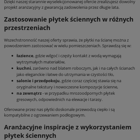
Dzięki naszej starannie wyselekcjonowanej ofercie zrealizujesz dowolny
projekt aranżacyjny z gwarancją zadowolenia przez długie lata.
Zastosowanie płytek ściennych w różnych
przestrzeniach
Wszechstronność naszej oferty sprawia, że płytki na ścianę można z
powodzeniem zastosować w wielu pomieszczeniach. Sprawdzą się w:
łazience
, gdzie wilgoć i częsty kontakt z wodą wymagają
wytrzymałych materiałów,
kuchni
, zarówno nad blatem roboczym, jak i na całych ścianach
jako eleganckie i łatwe do utrzymania w czystości tło,
salonie i przedpokoju
, gdzie coraz częściej stawia się na
oryginalne tekstury i nowoczesne kompozycje ścienne,
na zewnątrz
- w przypadku mrozoodpornych płytek
gresowych, odpowiednich na elewacje i tarasy.
Oferowane przez nas płytki doskonale przewodzą ciepło i są
kompatybilne z ogrzewaniem podłogowym.
Aranżacyjne inspiracje z wykorzystaniem
płytek ściennych