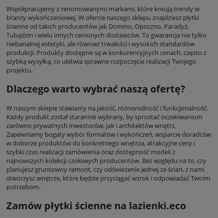
Współpracujemy z renomowanymi markami, które kreują trendy w
branży wykończeniowej. W ofercie naszego sklepu znajdziesz płytki
ścienne od takich producentów jak Domino, Opoczno, Paradyż,
Tubądzin i wielu innych cenionych dostawców. To gwarancja nie tylko
niebanalnej estetyki, ale również trwałości i wysokich standardów
produkcji. Produkty dostępne są w konkurencyjnych cenach, często z
szybką wysyłką, co ułatwia sprawne rozpoczęcie realizacji Twojego
projektu.
Dlaczego warto wybrać naszą ofertę?
W naszym sklepie stawiamy na jakość, różnorodność i funkcjonalność.
Każdy produkt został starannie wybrany, by sprostać oczekiwaniom
zarówno prywatnych inwestorów, jak i architektów wnętrz.
Zapewniamy bogaty wybór formatów i wykończeń, wsparcie doradców
w doborze produktów do konkretnego wnętrza, atrakcyjne ceny i
szybki czas realizacji zamówienia oraz dostępność modeli z
najnowszych kolekcji czołowych producentów. Bez względu na to, czy
planujesz gruntowny remont, czy odświeżenie jednej ze ścian, z nami
stworzysz wnętrze, które będzie przyciągać wzrok i odpowiadać Twoim
potrzebom.
Zamów płytki ścienne na lazienki.eco