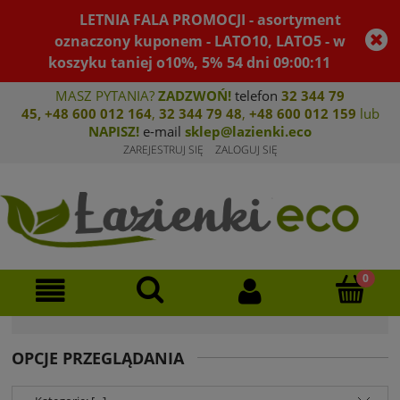
LETNIA FALA PROMOCJI - asortyment
oznaczony kuponem - LATO10, LATO5 - w
koszyku taniej o10%, 5%
54
dni
09
:
00
:
10
MASZ PYTANIA?
ZADZWOŃ!
telefon
32 344 79
45
,
+48 600 012 164
,
32 344 79 4
8
,
+4
8 600 012 159
lub
NAPISZ!
e-mail
sklep@lazienki.eco
ZAREJESTRUJ SIĘ
ZALOGUJ SIĘ
OPCJE PRZEGLĄDANIA