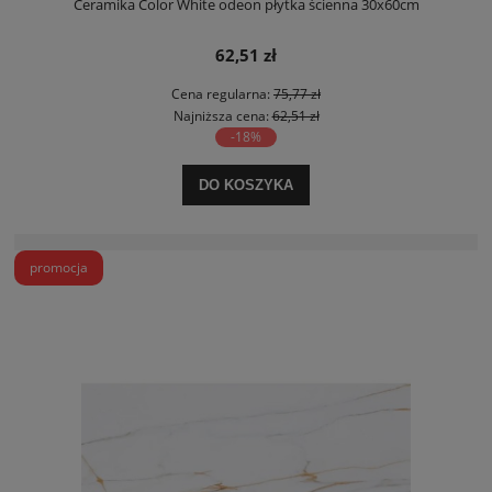
Ceramika Color White odeon płytka ścienna 30x60cm
62,51 zł
Cena regularna:
75,77 zł
Najniższa cena:
62,51 zł
-18%
DO KOSZYKA
promocja