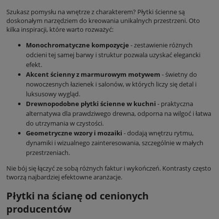
Szukasz pomysłu na wnętrze z charakterem? Płytki ścienne są
doskonałym narzędziem do kreowania unikalnych przestrzeni. Oto
kilka inspiracji, które warto rozważyć:
Monochromatyczne kompozycje
- zestawienie różnych
odcieni tej samej barwy i struktur pozwala uzyskać elegancki
efekt.
Akcent ścienny z marmurowym motywem
- świetny do
nowoczesnych łazienek i salonów, w których liczy się detal i
luksusowy wygląd.
Drewnopodobne płytki ścienne w kuchni
- praktyczna
alternatywa dla prawdziwego drewna, odporna na wilgoć i łatwa
do utrzymania w czystości.
Geometryczne wzory i mozaiki
- dodają wnętrzu rytmu,
dynamiki i wizualnego zainteresowania, szczególnie w małych
przestrzeniach.
Nie bój się łączyć ze sobą różnych faktur i wykończeń. Kontrasty często
tworzą najbardziej efektowne aranżacje.
Płytki na ścianę od cenionych
producentów