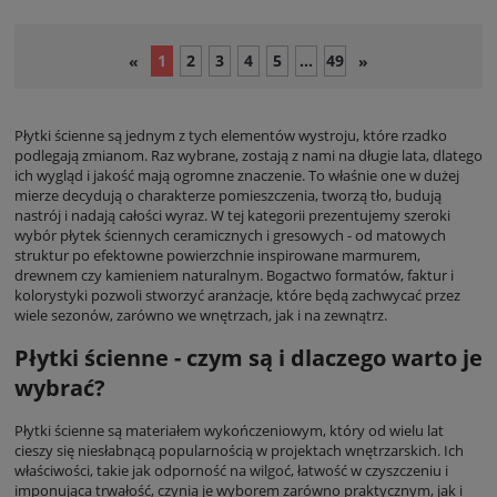
1
2
3
4
5
...
49
«
»
Płytki ścienne są jednym z tych elementów wystroju, które rzadko
podlegają zmianom. Raz wybrane, zostają z nami na długie lata, dlatego
ich wygląd i jakość mają ogromne znaczenie. To właśnie one w dużej
mierze decydują o charakterze pomieszczenia, tworzą tło, budują
nastrój i nadają całości wyraz. W tej kategorii prezentujemy szeroki
wybór płytek ściennych ceramicznych i gresowych - od matowych
struktur po efektowne powierzchnie inspirowane marmurem,
drewnem czy kamieniem naturalnym. Bogactwo formatów, faktur i
kolorystyki pozwoli stworzyć aranżacje, które będą zachwycać przez
wiele sezonów, zarówno we wnętrzach, jak i na zewnątrz.
Płytki ścienne - czym są i dlaczego warto je
wybrać?
Płytki ścienne są materiałem wykończeniowym, który od wielu lat
cieszy się niesłabnącą popularnością w projektach wnętrzarskich. Ich
właściwości, takie jak odporność na wilgoć, łatwość w czyszczeniu i
imponująca trwałość, czynią je wyborem zarówno praktycznym, jak i