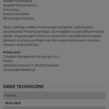
Kształt:Prostokątna
Wygląd:Imitacja betonu
Kolor:Szary
Powierzchnia:Mat
Mrozoodporność:Nie
Płytki z jednego indeksu towarowego wydajemy z jednej partii
produkcyjnej. Prosimy pamiętać, że ze względu na specyfikę produkcji
płytek, mogą wystąpić różnice w odcieniach oraz kalibracji pomiędzy
płytkami na ścianę, podłogę oraz dekoracjami (ściennymi, cokołami,
listwami, stopnicami itp.)
Producent:
Tubądzin Management Group Sp z o.o.
Polska
Cedrowice Parcela 11, 95-035 Ozorków
sprzedaz@tubadzin.pl
DANE TECHNICZNE
Format
30,8 x 60,8