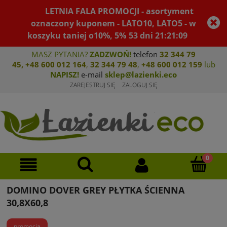
LETNIA FALA PROMOCJI - asortyment
oznaczony kuponem - LATO10, LATO5 - w
koszyku taniej o10%, 5%
53
dni
21
:
21
:
09
MASZ PYTANIA?
ZADZWOŃ!
telefon
32 344 79
45
,
+48 600 012 164
,
32 344 79 4
8
,
+4
8 600 012 159
lub
NAPISZ!
e-mail
sklep@lazienki.eco
ZAREJESTRUJ SIĘ
ZALOGUJ SIĘ
DOMINO DOVER GREY PŁYTKA ŚCIENNA
30,8X60,8
promocja