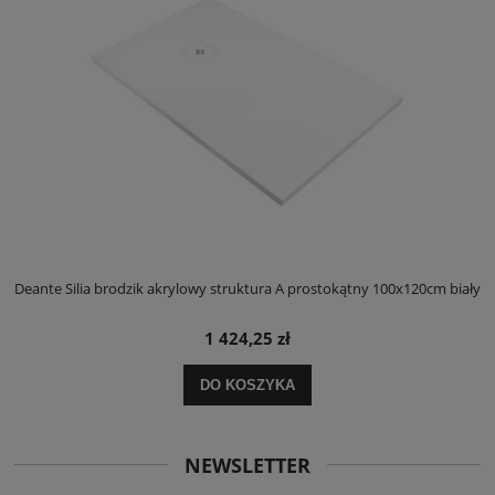
ły
Deante Silia brodzik akrylowy struktura A prostokątny 100x120cm biały
D
1 424,25 zł
DO KOSZYKA
NEWSLETTER