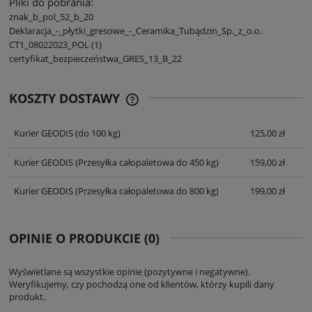
Pliki do pobrania:
znak_b_pol_52_b_20
Deklaracja_-_płytki_gresowe_-_Ceramika_Tubądzin_Sp._z_o.o.
CT1_08022023_POL (1)
certyfikat_bezpieczeństwa_GRES_13_B_22
KOSZTY DOSTAWY
CENA NIE ZAWIERA EWENTUALNYCH
KOSZTÓW PŁATNOŚCI
Kurier GEODIS
(do 100 kg)
125,00 zł
Kurier GEODIS
(Przesyłka całopaletowa do 450 kg)
159,00 zł
Kurier GEODIS
(Przesyłka całopaletowa do 800 kg)
199,00 zł
OPINIE O PRODUKCIE (0)
Wyświetlane są wszystkie opinie (pozytywne i negatywne).
Weryfikujemy, czy pochodzą one od klientów, którzy kupili dany
produkt.