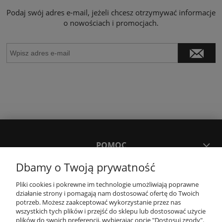
Podaj swój adres e-mail, jeżeli chcesz otrzymywać informacje
o nowościach i promocjach.
POMOC
Dbamy o Twoją prywatność
MOJE KONTO
Pliki cookies i pokrewne im technologie umożliwiają poprawne
działanie strony i pomagają nam dostosować ofertę do Twoich
potrzeb. Możesz zaakceptować wykorzystanie przez nas
PŁATNOŚCI I DOSTAWA
wszystkich tych plików i przejść do sklepu lub dostosować użycie
plików do swoich preferencji, wybierając opcję "Dostosuj zgody".