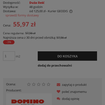
Dostępność:
Duża ilość
Wysyłka w:
48 godzin
Dostawa:
od 125,00 zł
- Kurier GEODIS
sprawdź formy dostawy
Cena nie zawiera ewentualnych kosztów płatności
55,97 zł
Cena:
Cena regularna:
57,56 zł
Najniższa cena z 30 dni przed obniżką:
57,56 zł
-3%
m2
DO KOSZYKA
dodaj do przechowalni
Ocena:
zapytaj o produkt
Producent:
poleć znajomemu
dodaj opinię