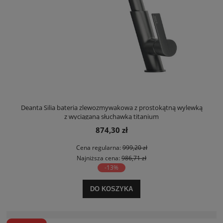
Deanta Silia bateria zlewozmywakowa z prostokątną wylewką
z wyciąganą słuchawką titanium
874,30 zł
Cena regularna:
999,20 zł
Najniższa cena:
986,71 zł
-13%
DO KOSZYKA