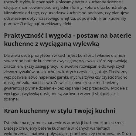
różnych stylów kuchennych. Polecamy baterie kuchenne ścienne i
stojące, zróżnicowane pod względem formy, koloru oraz konstrukcji.
Niezależnie od tego, czy urządzasz kuchnię od podstaw, czy planujesz
odświeżenie dotychczasowego wnętrza, odpowiedni kran kuchenny
pomoże Ci osiągnąć oczekiwany efekt.
Praktyczność i wygoda - postaw na baterie
kuchenne z wyciąganą wylewką
Dla wielu osób priorytetem w kuchni jest komfort. I właśnie dla nich
stworzono baterie kuchenne z wyciąganą wylewką, które zapewniają
znacznie większy zasięg pracy. To świetne rozwiązanie do większych
zlewozmywaków oraz kuchni, w których często się gotuje. Elastyczny
wąż pozwala łatwo napełniać garnki, myć warzywa czy czyścić trudno
dostępne zakamarki zlewu. Co więcej, nowoczesne mechanizmy
gwarantują płynne działanie - bez kapania i bez przecieków. Modele z
wyciąganą wylewką dostępne są zarówno w wersji stojącej, jak i
ściennej.
Kran kuchenny w stylu Twojej kuchni
Estetyka ma ogromne znaczenie w aranżacji kuchennej przestrzeni.
Dlatego oferujemy baterie kuchenne w różnych wariantach
wykończenia - matowe, połyskujące, granitowe czy chromowane. Dużą