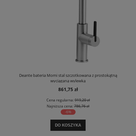
Deante bateria Momi stal szczotkowana z prostokątną
wyciąganą wylewką
861,75 zł
Cena regularna:
919,20 zł
Najniższa cena:
786,76 zł
-6%
DO KOSZYKA