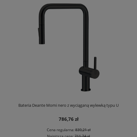
Bateria Deante Momi nero z wyciąganą wylewką typu U
786,76 zł
Cena regularna:
839,21 zł
Najniższa cena:
711,74 zł