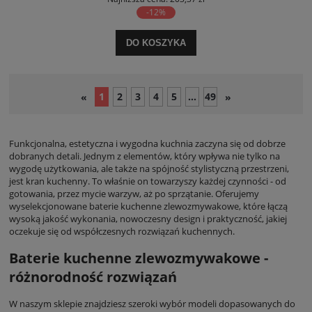
-12%
DO KOSZYKA
1
2
3
4
5
...
49
«
»
Funkcjonalna, estetyczna i wygodna kuchnia zaczyna się od dobrze
dobranych detali. Jednym z elementów, który wpływa nie tylko na
wygodę użytkowania, ale także na spójność stylistyczną przestrzeni,
jest kran kuchenny. To właśnie on towarzyszy każdej czynności - od
gotowania, przez mycie warzyw, aż po sprzątanie. Oferujemy
wyselekcjonowane baterie kuchenne zlewozmywakowe, które łączą
wysoką jakość wykonania, nowoczesny design i praktyczność, jakiej
oczekuje się od współczesnych rozwiązań kuchennych.
Baterie kuchenne zlewozmywakowe -
różnorodność rozwiązań
W naszym sklepie znajdziesz szeroki wybór modeli dopasowanych do