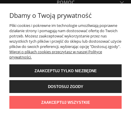
POMOC
Dbamy o Twoją prywatność
MOJE KONTO
Pliki cookies i pokrewne im technologie umożliwiają poprawne
działanie strony i pomagają nam dostosować ofertę do Twoich
potrzeb. Możesz zaakceptować wykorzystanie przez nas
PŁATNOŚCI I DOSTAWA
wszystkich tych plików i przejść do sklepu lub dostosować użycie
plików do swoich preferencji, wybierając opcję "Dostosuj zgody".
Więcej o plikach cookies przeczytasz w naszej Polityce
KONTAKT
prywatności.
ZAAKCEPTUJ TYLKO NIEZBĘDNE
Wyposażenie łazienek Łazienki.eco | Pawła 23, 41-708 Ruda Śląska | E-mail:
sklep@lazienki.eco | Tel.: 600 012 164 lub 600 012 159 | TGS Przemysław
Stoń | NIP: 6312213594 | REGON: 276403698
DOSTOSUJ ZGODY
ZAAKCEPTUJ WSZYSTKIE
POKAŻ PEŁNĄ WERSJĘ STRONY