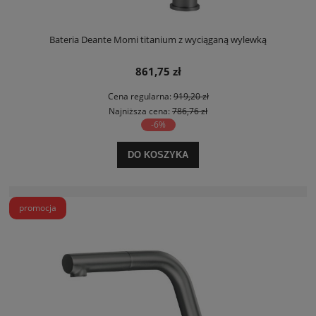
Bateria Deante Momi titanium z wyciąganą wylewką
861,75 zł
Cena regularna:
919,20 zł
Najniższa cena:
786,76 zł
-6%
DO KOSZYKA
promocja