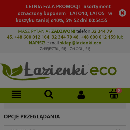
LETNIA FALA PROMOCJI - asortyment
oznaczony kuponem - LATO10, LATO5 - w
koszyku taniej o10%, 5%
52
dni
00
:
54
:
54
MASZ PYTANIA?
ZADZWOŃ!
telefon
32 344 79
45
,
+48 600 012 164
,
32 344 79 4
8
,
+4
8 600 012 159
lub
NAPISZ!
e-mail
sklep@lazienki.eco
ZAREJESTRUJ SIĘ
ZALOGUJ SIĘ
OPCJE PRZEGLĄDANIA