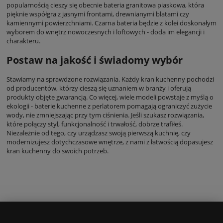
popularnością cieszy się obecnie bateria granitowa piaskowa, która
pięknie współgra z jasnymi frontami, drewnianymi blatami czy
kamiennymi powierzchniami. Czarna bateria będzie z kolei doskonałym
wyborem do wnętrz nowoczesnych i loftowych - doda im elegancji i
charakteru.
Postaw na jakość i świadomy wybór
Stawiamy na sprawdzone rozwiązania. Każdy kran kuchenny pochodzi
od producentów, którzy cieszą się uznaniem w branży i oferują
produkty objęte gwarancją. Co więcej, wiele modeli powstaje z myślą o
ekologii - baterie kuchenne z perlatorem pomagają ograniczyć zużycie
wody, nie zmniejszając przy tym ciśnienia. Jeśli szukasz rozwiązania,
które połączy styl, funkcjonalność i trwałość, dobrze trafiłeś.
Niezależnie od tego, czy urządzasz swoją pierwszą kuchnię, czy
modernizujesz dotychczasowe wnętrze, z nami z łatwością dopasujesz
kran kuchenny do swoich potrzeb.