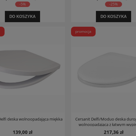
-5%
-25%
DO KOSZYKA
DO KOSZYKA
a
promocja
Delfi deska wolnoopadająca miękka
Cersanit Delfi/Moduo deska dur
wolnoopadająca z łatwym wyp
139,00 zł
217,36 zł