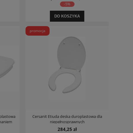
-5%
DO KOSZYKA
promocja
oplastowa
Cersanit Etiuda deska duroplastowa dla
inaniem
niepełnosprawnych
284,25 zł