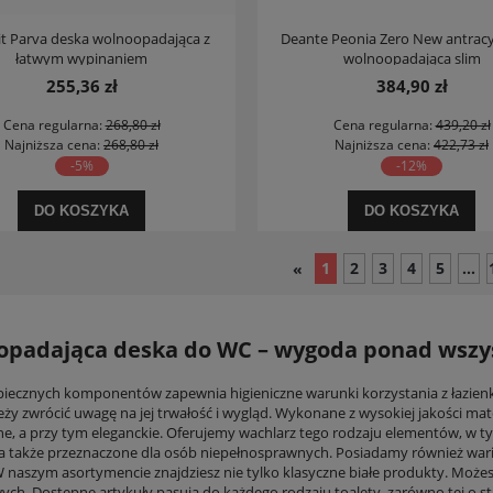
it Parva deska wolnoopadająca z
Deante Peonia Zero New antracy
łatwym wypinaniem
wolnoopadająca slim
255,36 zł
384,90 zł
Cena regularna:
268,80 zł
Cena regularna:
439,20 zł
Najniższa cena:
268,80 zł
Najniższa cena:
422,73 zł
-5%
-12%
DO KOSZYKA
DO KOSZYKA
1
2
3
4
5
...
«
opadająca deska do WC – wygoda ponad wszy
piecznych komponentów zapewnia higieniczne warunki korzystania z łazienki
eży zwrócić uwagę na jej trwałość i wygląd. Wykonane z wysokiej jakości m
ne, a przy tym eleganckie. Oferujemy wachlarz tego rodzaju elementów, w 
a także przeznaczone dla osób niepełnosprawnych. Posiadamy również waria
W naszym asortymencie znajdziesz nie tylko klasyczne białe produkty. Może
ych. Dostępne artykuły pasują do każdego rodzaju toalety, zarówno tej o st