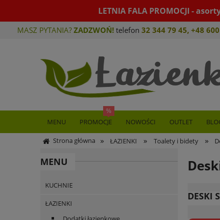
LETNIA FALA PROMOCJI - asort
MASZ PYTANIA?
ZADZWOŃ!
telefon
32 344 79 45
,
+48 600
MENU
PROMOCJE
NOWOŚCI
OUTLET
BLO
»
»
»
Strona główna
ŁAZIENKI
Toalety i bidety
D
MENU
Desk
KUCHNIE
DESKI 
ŁAZIENKI
Dodatki łazienkowe