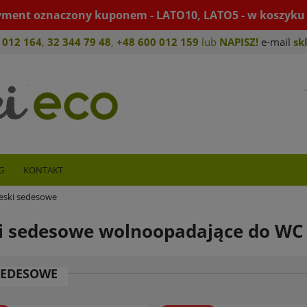
yment oznaczony kuponem - LATO10, LATO5 - w koszyku 
 012 164
,
32 344 79 4
8
,
+4
8 600 012 159
lub
NAPISZ!
e-mail
sk
G
KONTAKT
eski sedesowe
i sedesowe wolnoopadające do WC
SEDESOWE