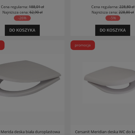
Cena regularna:
188,01 zł
Cena regularna:
228,80 zł
Najniższa cena:
62,90 zł
Najniższa cena:
228,80 zł
-26%
-5%
DO KOSZYKA
DO KOSZYKA
a
promocja
 Merida deska biała duroplastowa
Cersanit Meridian deska WC do 