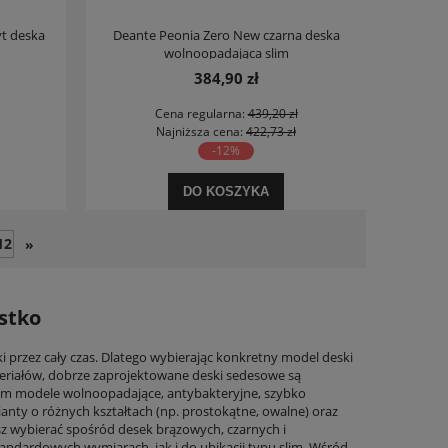
t deska
Deante Peonia Zero New czarna deska
wolnoopadająca slim
384,90 zł
Cena regularna:
439,20 zł
Najniższa cena:
422,73 zł
-12%
DO KOSZYKA
12
»
stko
 przez cały czas. Dlatego wybierając konkretny model deski
ateriałów, dobrze zaprojektowane deski sedesowe są
tym modele wolnoopadające, antybakteryjne, szybko
nty o różnych kształtach (np. prostokątne, owalne) oraz
sz wybierać spośród desek brązowych, czarnych i
andardowych wymiarach, jak i do ubikacji typu slim. Wśród