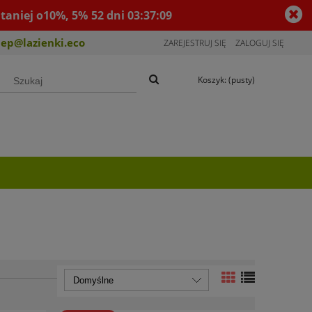
taniej o10%, 5%
52
dni
03
:
37
:
08
lep@lazienki.eco
ZAREJESTRUJ SIĘ
ZALOGUJ SIĘ
Koszyk:
(pusty)