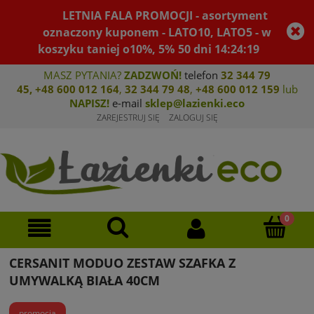
LETNIA FALA PROMOCJI - asortyment
oznaczony kuponem - LATO10, LATO5 - w
koszyku taniej o10%, 5%
50
dni
14
:
24
:
18
MASZ PYTANIA?
ZADZWOŃ!
telefon
32 344 79
45
,
+48 600 012 164
,
32 344 79 4
8
,
+4
8 600 012 159
lub
NAPISZ!
e-mail
sklep@lazienki.eco
ZAREJESTRUJ SIĘ
ZALOGUJ SIĘ
CERSANIT MODUO ZESTAW SZAFKA Z
UMYWALKĄ BIAŁA 40CM
promocja