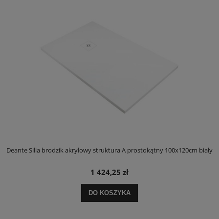
ły
Deante Silia brodzik akrylowy struktura A prostokątny 100x120cm biały
D
1 424,25 zł
DO KOSZYKA