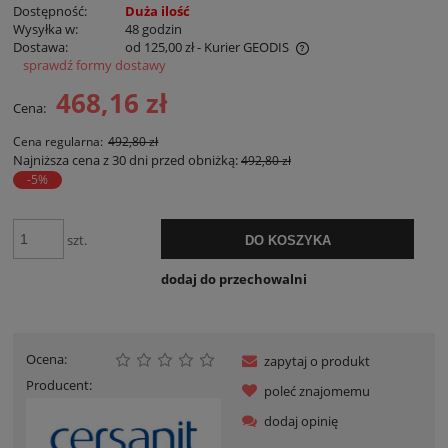
Dostępność:
Duża ilość
Wysyłka w:
48 godzin
Dostawa:
od 125,00 zł
- Kurier GEODIS
sprawdź formy dostawy
Cena nie zawiera ewentualnych kosztów płatności
468,16 zł
Cena:
Cena regularna:
492,80 zł
Najniższa cena z 30 dni przed obniżką:
492,80 zł
-5%
szt.
DO KOSZYKA
dodaj do przechowalni
Ocena:
zapytaj o produkt
Producent:
poleć znajomemu
dodaj opinię