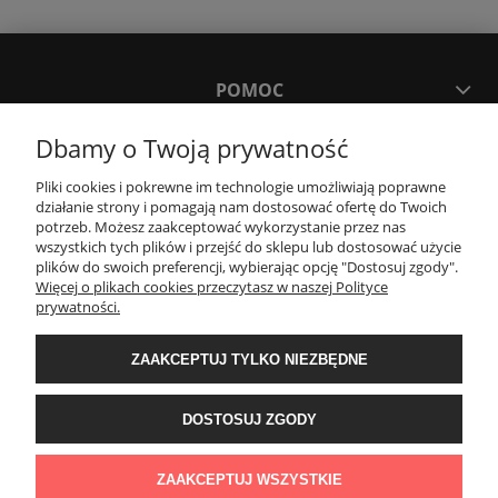
POMOC
Dbamy o Twoją prywatność
MOJE KONTO
Pliki cookies i pokrewne im technologie umożliwiają poprawne
działanie strony i pomagają nam dostosować ofertę do Twoich
PŁATNOŚCI I DOSTAWA
potrzeb. Możesz zaakceptować wykorzystanie przez nas
wszystkich tych plików i przejść do sklepu lub dostosować użycie
plików do swoich preferencji, wybierając opcję "Dostosuj zgody".
Więcej o plikach cookies przeczytasz w naszej Polityce
KONTAKT
prywatności.
ZAAKCEPTUJ TYLKO NIEZBĘDNE
Wyposażenie łazienek Łazienki.eco | Pawła 23, 41-708 Ruda Śląska | E-mail:
sklep@lazienki.eco | Tel.: 600 012 164 lub 600 012 159 | TGS Przemysław
Stoń | NIP: 6312213594 | REGON: 276403698
DOSTOSUJ ZGODY
ZAAKCEPTUJ WSZYSTKIE