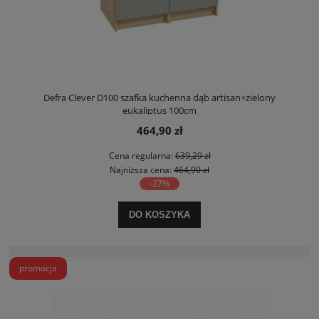
Defra Clever D100 szafka kuchenna dąb artisan+zielony
eukaliptus 100cm
464,90 zł
Cena regularna:
639,29 zł
Najniższa cena:
464,90 zł
-27%
DO KOSZYKA
promocja