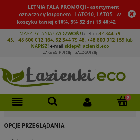
LETNIA FALA PROMOCJI - asortyment
oznaczony kuponem - LATO10, LATO5 - w
koszyku taniej o10%, 5%
52
dni
15
:
40
:
41
MASZ PYTANIA?
ZADZWOŃ!
telefon
32 344 79
45
,
+48 600 012 164
,
32 344 79 4
8
,
+4
8 600 012 159
lub
NAPISZ!
e-mail
sklep@lazienki.eco
ZAREJESTRUJ SIĘ
ZALOGUJ SIĘ
OPCJE PRZEGLĄDANIA