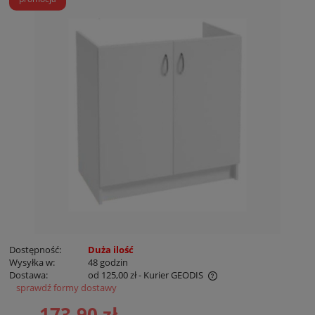
Dostępność:
Duża ilość
Wysyłka w:
48 godzin
Dostawa:
od 125,00 zł
- Kurier GEODIS
sprawdź formy dostawy
Cena nie zawiera ewentualnych kosztów płatności
173,90 zł