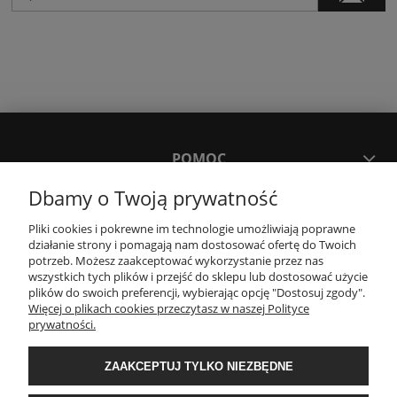
POMOC
Dbamy o Twoją prywatność
MOJE KONTO
Pliki cookies i pokrewne im technologie umożliwiają poprawne
działanie strony i pomagają nam dostosować ofertę do Twoich
potrzeb. Możesz zaakceptować wykorzystanie przez nas
PŁATNOŚCI I DOSTAWA
wszystkich tych plików i przejść do sklepu lub dostosować użycie
plików do swoich preferencji, wybierając opcję "Dostosuj zgody".
Więcej o plikach cookies przeczytasz w naszej Polityce
KONTAKT
prywatności.
ZAAKCEPTUJ TYLKO NIEZBĘDNE
Wyposażenie łazienek Łazienki.eco | Pawła 23, 41-708 Ruda Śląska | E-mail:
sklep@lazienki.eco | Tel.: 600 012 164 lub 600 012 159 | TGS Przemysław