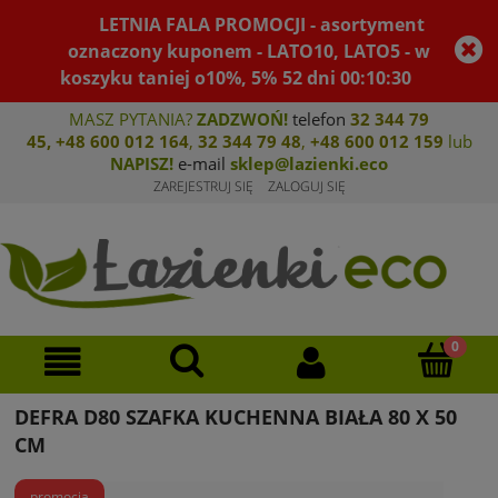
LETNIA FALA PROMOCJI - asortyment
oznaczony kuponem - LATO10, LATO5 - w
koszyku taniej o10%, 5%
52
dni
00
:
10
:
29
MASZ PYTANIA?
ZADZWOŃ!
telefon
32 344 79
45
,
+48 600 012 164
,
32 344 79 4
8
,
+4
8 600 012 159
lub
NAPISZ!
e-mail
sklep@lazienki.eco
ZAREJESTRUJ SIĘ
ZALOGUJ SIĘ
DEFRA D80 SZAFKA KUCHENNA BIAŁA 80 X 50
CM
promocja