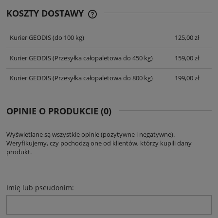
KOSZTY DOSTAWY
CENA NIE ZAWIERA EWENTUALNYCH
KOSZTÓW PŁATNOŚCI
Kurier GEODIS
(do 100 kg)
125,00 zł
Kurier GEODIS
(Przesyłka całopaletowa do 450 kg)
159,00 zł
Kurier GEODIS
(Przesyłka całopaletowa do 800 kg)
199,00 zł
OPINIE O PRODUKCIE (0)
Wyświetlane są wszystkie opinie (pozytywne i negatywne).
Weryfikujemy, czy pochodzą one od klientów, którzy kupili dany
produkt.
Imię lub pseudonim: