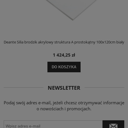
ły
Deante Silia brodzik akrylowy struktura A prostokątny 100x120cm biały
D
1 424,25 zł
DO KOSZYKA
NEWSLETTER
Podaj swój adres e-mail, jeżeli chcesz otrzymywać informacje
o nowościach i promocjach.