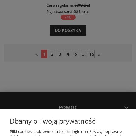
Cena regularna:
980,62 zł
Najniższa cena:
831,73 zł
-7%
DO KOSZYKA
1
2
3
4
5
...
15
«
»
POMOC
Dbamy o Twoją prywatność
MOJE KONTO
Pliki cookies i pokrewne im technologie umożliwiają poprawne