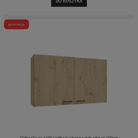
DO KOSZYKA
promocja
Defra Clever A100 szafka kuchenna dąb artisan 100cm