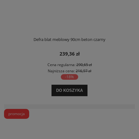
Defra blat meblowy 90cm beton czarny
239,36 zł
Cena regularna:
290,65 zł
Najniższa cena:
216,97 zł
-18%
DO KOSZYKA
promocja