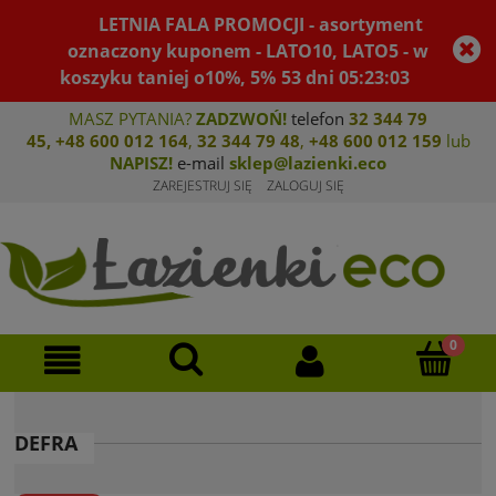
LETNIA FALA PROMOCJI - asortyment
oznaczony kuponem - LATO10, LATO5 - w
koszyku taniej o10%, 5%
53
dni
05
:
23
:
02
MASZ PYTANIA?
ZADZWOŃ!
telefon
32 344 79
45
,
+48 600 012 164
,
32 344 79 4
8
,
+4
8 600 012 159
lub
NAPISZ!
e-mail
sklep@lazienki.eco
ZAREJESTRUJ SIĘ
ZALOGUJ SIĘ
DEFRA