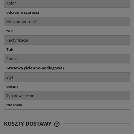
Kolor
odcienie szarości
Mrozoodporność
tak
Rektyfikacja
Tak
Rodzaj
Gresowa (ścienno-podłogowa)
Styl
beton
Typ powierzchni
matowa
KOSZTY DOSTAWY
CENA NIE ZAWIERA EWENTUALNYCH
KOSZTÓW PŁATNOŚCI