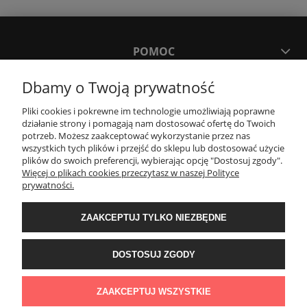
POMOC
Dbamy o Twoją prywatność
MOJE KONTO
Pliki cookies i pokrewne im technologie umożliwiają poprawne
działanie strony i pomagają nam dostosować ofertę do Twoich
PŁATNOŚCI I DOSTAWA
potrzeb. Możesz zaakceptować wykorzystanie przez nas
wszystkich tych plików i przejść do sklepu lub dostosować użycie
plików do swoich preferencji, wybierając opcję "Dostosuj zgody".
Więcej o plikach cookies przeczytasz w naszej Polityce
KONTAKT
prywatności.
ZAAKCEPTUJ TYLKO NIEZBĘDNE
Wyposażenie łazienek Łazienki.eco | Pawła 23, 41-708 Ruda Śląska | E-mail:
sklep@lazienki.eco | Tel.: 600 012 164 lub 600 012 159 | TGS Przemysław
Stoń | NIP: 6312213594 | REGON: 276403698
DOSTOSUJ ZGODY
ZAAKCEPTUJ WSZYSTKIE