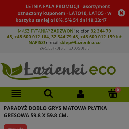
LETNIA FALA PROMOCJI - asortyment
oznaczony kuponem - LATO10, LATO5 - w
koszyku taniej o10%, 5%
51
dni
19
:
23
:
47
MASZ PYTANIA?
ZADZWOŃ!
telefon
32 344 79
45
,
+48 600 012 164
,
32 344 79 4
8
,
+4
8 600 012 159
lub
NAPISZ!
e-mail
sklep@lazienki.eco
ZAREJESTRUJ SIĘ
ZALOGUJ SIĘ
PARADYŻ DOBLO GRYS MATOWA PŁYTKA
GRESOWA 59.8 X 59.8 CM.
promocja