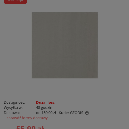
Dostępność:
Duża ilość
Wysyłka w:
48 godzin
Dostawa:
od 159,00 zł
- Kurier GEODIS
sprawdź formy dostawy
Cena nie zawiera ewentualnych kosztów płatności
55,90 zł