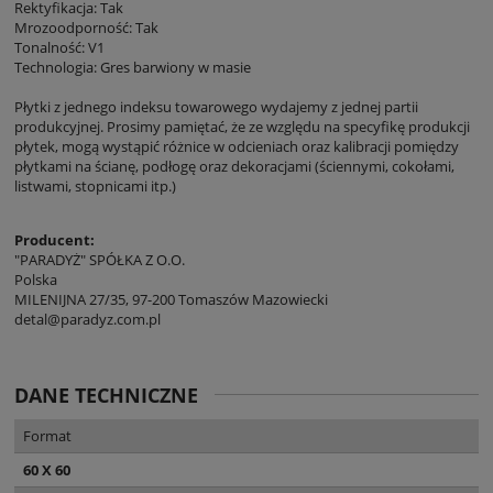
Rektyfikacja: Tak
Mrozoodporność: Tak
Tonalność: V1
Technologia: Gres barwiony w masie
Płytki z jednego indeksu towarowego wydajemy z jednej partii
produkcyjnej. Prosimy pamiętać, że ze względu na specyfikę produkcji
płytek, mogą wystąpić różnice w odcieniach oraz kalibracji pomiędzy
płytkami na ścianę, podłogę oraz dekoracjami (ściennymi, cokołami,
listwami, stopnicami itp.)
Producent:
"PARADYŻ" SPÓŁKA Z O.O.
Polska
MILENIJNA 27/35, 97-200 Tomaszów Mazowiecki
detal@paradyz.com.pl
DANE TECHNICZNE
Format
60 X 60