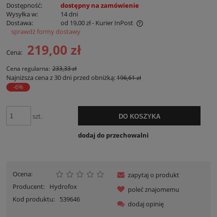
Dostępność:
dostępny na zamówienie
Wysyłka w:
14 dni
Dostawa:
od 19,00 zł
- Kurier InPost
sprawdź formy dostawy
Cena nie zawiera ewentualnych kosztów płatności
219,00 zł
Cena:
Cena regularna:
233,33 zł
Najniższa cena z 30 dni przed obniżką:
196,61 zł
-6%
szt.
DO KOSZYKA
dodaj do przechowalni
Ocena:
zapytaj o produkt
Producent:
Hydrofox
poleć znajomemu
Kod produktu:
539646
dodaj opinię