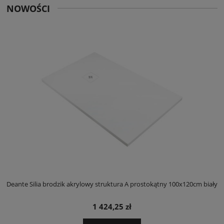
NOWOŚCI
ły
Deante Silia brodzik akrylowy struktura A prostokątny 100x120cm biały
D
1 424,25 zł