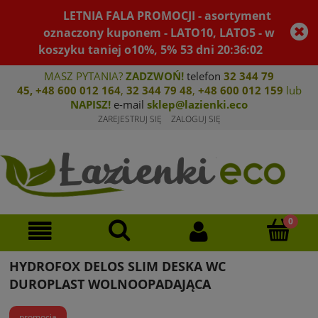
LETNIA FALA PROMOCJI - asortyment
oznaczony kuponem - LATO10, LATO5 - w
koszyku taniej o10%, 5%
53
dni
20
:
36
:
02
MASZ PYTANIA?
ZADZWOŃ!
telefon
32 344 79
45
,
+48 600 012 164
,
32 344 79 4
8
,
+4
8 600 012 159
lub
NAPISZ!
e-mail
sklep@lazienki.eco
ZAREJESTRUJ SIĘ
ZALOGUJ SIĘ
HYDROFOX DELOS SLIM DESKA WC
DUROPLAST WOLNOOPADAJĄCA
promocja