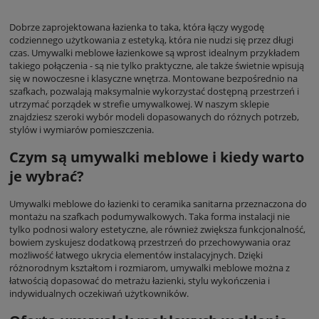
Dobrze zaprojektowana łazienka to taka, która łączy wygodę
codziennego użytkowania z estetyką, która nie nudzi się przez długi
czas. Umywalki meblowe łazienkowe są wprost idealnym przykładem
takiego połączenia - są nie tylko praktyczne, ale także świetnie wpisują
się w nowoczesne i klasyczne wnętrza. Montowane bezpośrednio na
szafkach, pozwalają maksymalnie wykorzystać dostępną przestrzeń i
utrzymać porządek w strefie umywalkowej. W naszym sklepie
znajdziesz szeroki wybór modeli dopasowanych do różnych potrzeb,
stylów i wymiarów pomieszczenia.
Czym są umywalki meblowe i kiedy warto
je wybrać?
Umywalki meblowe do łazienki to ceramika sanitarna przeznaczona do
montażu na szafkach podumywalkowych. Taka forma instalacji nie
tylko podnosi walory estetyczne, ale również zwiększa funkcjonalność,
bowiem zyskujesz dodatkową przestrzeń do przechowywania oraz
możliwość łatwego ukrycia elementów instalacyjnych. Dzięki
różnorodnym kształtom i rozmiarom, umywalki meblowe można z
łatwością dopasować do metrażu łazienki, stylu wykończenia i
indywidualnych oczekiwań użytkowników.