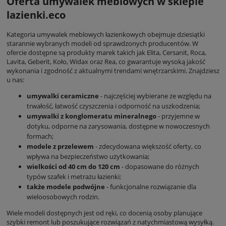
Oferta umywalek meblowych w sklepie
lazienki.eco
Kategoria umywalek meblowych łazienkowych obejmuje dziesiątki
starannie wybranych modeli od sprawdzonych producentów. W
ofercie dostępne są produkty marek takich jak Elita, Cersanit, Roca,
Lavita, Geberit, Koło, Widax oraz Rea, co gwarantuje wysoką jakość
wykonania i zgodność z aktualnymi trendami wnętrzarskimi. Znajdziesz
u nas:
umywalki ceramiczne
- najczęściej wybierane ze względu na
trwałość, łatwość czyszczenia i odporność na uszkodzenia;
umywalki z konglomeratu mineralnego
- przyjemne w
dotyku, odporne na zarysowania, dostępne w nowoczesnych
formach;
modele z przelewem
- zdecydowana większość oferty, co
wpływa na bezpieczeństwo użytkowania;
wielkości od 40 cm do 120 cm
- dopasowane do różnych
typów szafek i metrażu łazienki;
także modele podwójne
- funkcjonalne rozwiązanie dla
wieloosobowych rodzin.
Wiele modeli dostępnych jest od ręki, co docenią osoby planujące
szybki remont lub poszukujące rozwiązań z natychmiastową wysyłką.