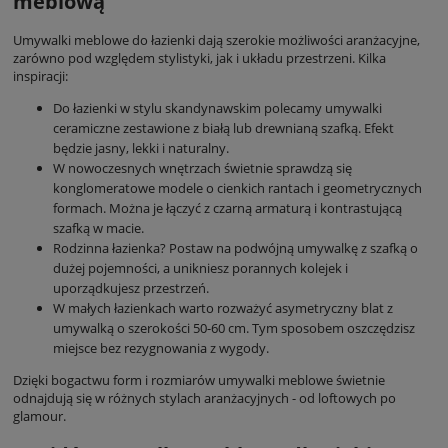
meblową
Umywalki meblowe do łazienki dają szerokie możliwości aranżacyjne,
zarówno pod względem stylistyki, jak i układu przestrzeni. Kilka
inspiracji:
Do łazienki w stylu skandynawskim polecamy umywalki
ceramiczne zestawione z białą lub drewnianą szafką. Efekt
będzie jasny, lekki i naturalny.
W nowoczesnych wnętrzach świetnie sprawdzą się
konglomeratowe modele o cienkich rantach i geometrycznych
formach. Można je łączyć z czarną armaturą i kontrastującą
szafką w macie.
Rodzinna łazienka? Postaw na podwójną umywalkę z szafką o
dużej pojemności, a unikniesz porannych kolejek i
uporządkujesz przestrzeń.
W małych łazienkach warto rozważyć asymetryczny blat z
umywalką o szerokości 50-60 cm. Tym sposobem oszczędzisz
miejsce bez rezygnowania z wygody.
Dzięki bogactwu form i rozmiarów umywalki meblowe świetnie
odnajdują się w różnych stylach aranżacyjnych - od loftowych po
glamour.