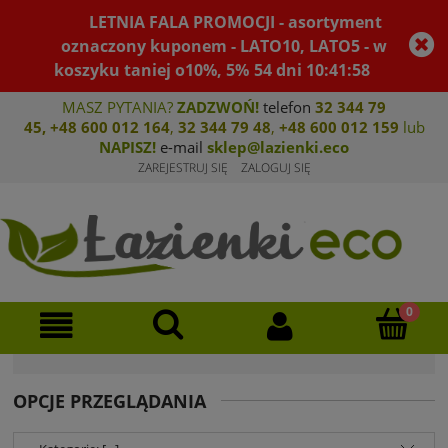
LETNIA FALA PROMOCJI - asortyment
oznaczony kuponem - LATO10, LATO5 - w
koszyku taniej o10%, 5%
54
dni
10
:
41
:
57
MASZ PYTANIA?
ZADZWOŃ!
telefon
32 344 79
45
,
+48 600 012 164
,
32 344 79 4
8
,
+4
8 600 012 159
lub
NAPISZ!
e-mail
sklep@lazienki.eco
ZAREJESTRUJ SIĘ
ZALOGUJ SIĘ
OPCJE PRZEGLĄDANIA