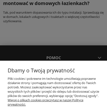
montować w domowych łazienkach?
Tak, pod warunkiem dopasowania ich do typu instalacji. Sprawdzają się
w domach, lokalach usługowych i toaletach o większej częstotliwości
użytkowania.
POMOC
Dbamy o Twoją prywatność
MOJE KONTO
Pliki cookies i pokrewne im technologie umożliwiają poprawne
działanie strony i pomagają nam dostosować ofertę do Twoich
PŁATNOŚCI I DOSTAWA
potrzeb. Możesz zaakceptować wykorzystanie przez nas
wszystkich tych plików i przejść do sklepu lub dostosować użycie
plików do swoich preferencji, wybierając opcję "Dostosuj zgody".
Więcej o plikach cookies przeczytasz w naszej Polityce
KONTAKT
prywatności.