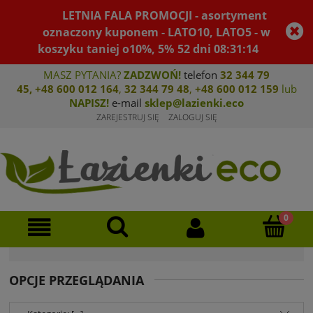
LETNIA FALA PROMOCJI - asortyment
oznaczony kuponem - LATO10, LATO5 - w
koszyku taniej o10%, 5%
52
dni
08
:
31
:
13
MASZ PYTANIA?
ZADZWOŃ!
telefon
32 344 79
45
,
+48 600 012 164
,
32 344 79 4
8
,
+4
8 600 012 159
lub
NAPISZ!
e-mail
sklep@lazienki.eco
ZAREJESTRUJ SIĘ
ZALOGUJ SIĘ
OPCJE PRZEGLĄDANIA