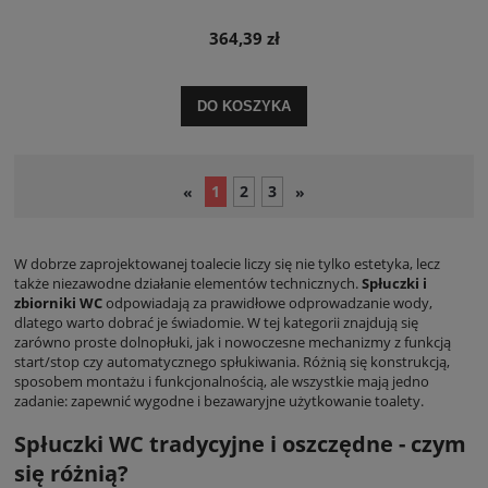
364,39 zł
DO KOSZYKA
1
2
3
«
»
W dobrze zaprojektowanej toalecie liczy się nie tylko estetyka, lecz
także niezawodne działanie elementów technicznych.
Spłuczki i
zbiorniki WC
odpowiadają za prawidłowe odprowadzanie wody,
dlatego warto dobrać je świadomie. W tej kategorii znajdują się
zarówno proste dolnopłuki, jak i nowoczesne mechanizmy z funkcją
start/stop czy automatycznego spłukiwania. Różnią się konstrukcją,
sposobem montażu i funkcjonalnością, ale wszystkie mają jedno
zadanie: zapewnić wygodne i bezawaryjne użytkowanie toalety.
Spłuczki WC tradycyjne i oszczędne - czym
się różnią?