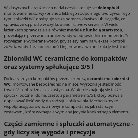
W klasycznych aranżacjach nadal często stosuje się
dolnopłuki
montowane nisko, wykonane z lekkiego i odpornego tworzywa. Tego
typu spłuczki WC obsługuje się za pomocą klawisza lub ciągadła, co
sprawia, że są proste w użytkowaniu i łatwe w serwisie. W wielu
łazienkach sprawdzają się również
modele z funkcją start/stop
,
pozwalające przerwać strumień wody w odpowiednim momencie. To
rozwiązanie wybierane wtedy, gdy zależy nam na większej kontroli
zużycia wody, bez konieczności ingerowania w konstrukcję instalacji.
Zbiorniki WC ceramiczne do kompaktów
oraz systemy spłukujące 3/5 l
Do klasycznych kompaktów przeznaczone są
ceramiczne zbiorniki
WC,
montowane bezpośrednio na misce. Wyróżnia je stabilność,
trwałość i dobra izolacja akustyczna. W ofercie znajdują się także
spłuczki boczne i dolne, często z parametrem 3/5 l, który pozwala
dopasować ilość wody do rodzaju spłukiwania. Mechanizmy te
współpracują zarówno z nowymi kompaktami, jak i starszymi
zestawami, które wymagają wymiany jedynie konkretnego elementu
Części zamienne i spłuczki automatyczne -
gdy liczy się wygoda i precyzja