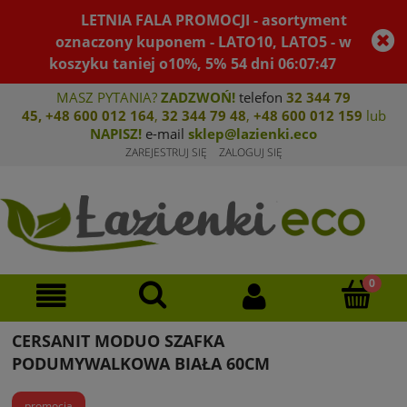
LETNIA FALA PROMOCJI - asortyment
oznaczony kuponem - LATO10, LATO5 - w
koszyku taniej o10%, 5%
54
dni
06
:
07
:
47
MASZ PYTANIA?
ZADZWOŃ!
telefon
32 344 79
45
,
+48 600 012 164
,
32 344 79 4
8
,
+4
8 600 012 159
lub
NAPISZ!
e-mail
sklep@lazienki.eco
ZAREJESTRUJ SIĘ
ZALOGUJ SIĘ
CERSANIT MODUO SZAFKA
PODUMYWALKOWA BIAŁA 60CM
promocja