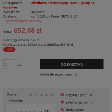
Dostępność:
chwilowo niedostępny - oczekujemy na
dostawę
Wysyłka w:
48 godzin
Dostawa:
od 125,00 zł
- Kurier GEODIS
sprawdź formy dostawy
Cena nie zawiera ewentualnych kosztów płatności
652,08 zł
Cena:
Cena regularna:
686,40 zł
Najniższa cena z 30 dni przed obniżką:
686,40 zł
-5%
szt.
DO KOSZYKA
dodaj do przechowalni
Ocena:
zapytaj o produkt
Producent:
poleć znajomemu
dodaj opinię