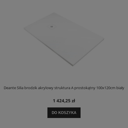
ły
Deante Silia brodzik akrylowy struktura A prostokątny 100x120cm biały
D
1 424,25 zł
DO KOSZYKA