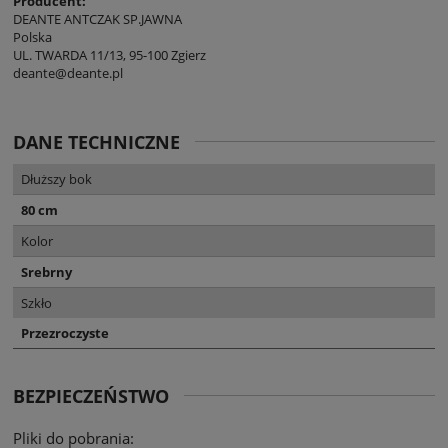
Producent:
DEANTE ANTCZAK SP.JAWNA
Polska
UL. TWARDA 11/13, 95-100 Zgierz
deante@deante.pl
DANE TECHNICZNE
Dłuższy bok
80 cm
Kolor
Srebrny
Szkło
Przezroczyste
BEZPIECZEŃSTWO
Pliki do pobrania: