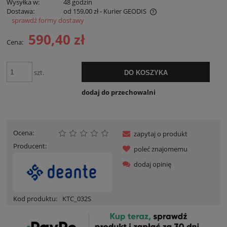
Wysyłka w:
48 godzin
Dostawa:
od 159,00 zł
- Kurier GEODIS
sprawdź formy dostawy
Cena nie zawiera ewentualnych kosztów płatności
590,40 zł
Cena:
szt.
DO KOSZYKA
dodaj do przechowalni
Ocena:
zapytaj o produkt
Producent:
poleć znajomemu
dodaj opinię
Kod produktu:
KTC_032S