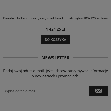
ły
Deante Silia brodzik akrylowy struktura A prostokątny 100x120cm biały
D
1 424,25 zł
DO KOSZYKA
NEWSLETTER
Podaj swój adres e-mail, jeżeli chcesz otrzymywać informacje
o nowościach i promocjach.