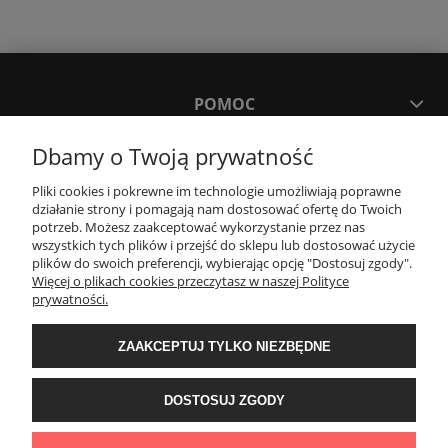
POMOC
Dbamy o Twoją prywatność
MOJE KONTO
Pliki cookies i pokrewne im technologie umożliwiają poprawne
działanie strony i pomagają nam dostosować ofertę do Twoich
PŁATNOŚCI I DOSTAWA
potrzeb. Możesz zaakceptować wykorzystanie przez nas
wszystkich tych plików i przejść do sklepu lub dostosować użycie
plików do swoich preferencji, wybierając opcję "Dostosuj zgody".
Więcej o plikach cookies przeczytasz w naszej Polityce
KONTAKT
prywatności.
ZAAKCEPTUJ TYLKO NIEZBĘDNE
Wyposażenie łazienek Łazienki.eco | Pawła 23, 41-708 Ruda Śląska | E-mail:
sklep@lazienki.eco | Tel.: 600 012 164 lub 600 012 159 | TGS Przemysław
Stoń | NIP: 6312213594 | REGON: 276403698
DOSTOSUJ ZGODY