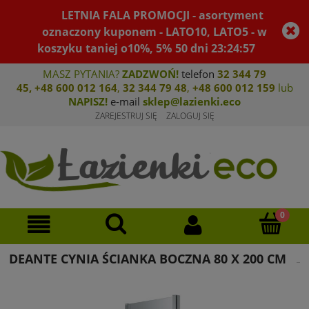
LETNIA FALA PROMOCJI - asortyment
oznaczony kuponem - LATO10, LATO5 - w
koszyku taniej o10%, 5%
50
dni
23
:
24
:
57
MASZ PYTANIA?
ZADZWOŃ!
telefon
32 344 79
45
,
+48 600 012 164
,
32 344 79 4
8
,
+4
8 600 012 159
lub
NAPISZ!
e-mail
sklep@lazienki.eco
ZAREJESTRUJ SIĘ
ZALOGUJ SIĘ
DEANTE CYNIA ŚCIANKA BOCZNA 80 X 200 CM