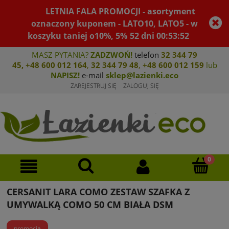
LETNIA FALA PROMOCJI - asortyment
oznaczony kuponem - LATO10, LATO5 - w
koszyku taniej o10%, 5%
52
dni
00
:
53
:
52
MASZ PYTANIA?
ZADZWOŃ!
telefon
32 344 79
45
,
+48 600 012 164
,
32 344 79 4
8
,
+4
8 600 012 159
lub
NAPISZ!
e-mail
sklep@lazienki.eco
ZAREJESTRUJ SIĘ
ZALOGUJ SIĘ
CERSANIT LARA COMO ZESTAW SZAFKA Z
UMYWALKĄ COMO 50 CM BIAŁA DSM
promocja