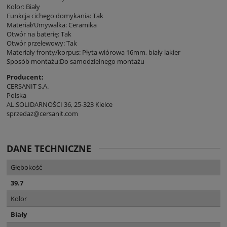
Kolor: Biały
Funkcja cichego domykania: Tak
Materiał/Umywalka: Ceramika
Otwór na baterię: Tak
Otwór przelewowy: Tak
Materiały fronty/korpus: Płyta wiórowa 16mm, biały lakier
Sposób montażu:Do samodzielnego montażu
Producent:
CERSANIT S.A.
Polska
AL.SOLIDARNOŚCI 36, 25-323 Kielce
sprzedaz@cersanit.com
DANE TECHNICZNE
Głębokość
39.7
Kolor
Biały