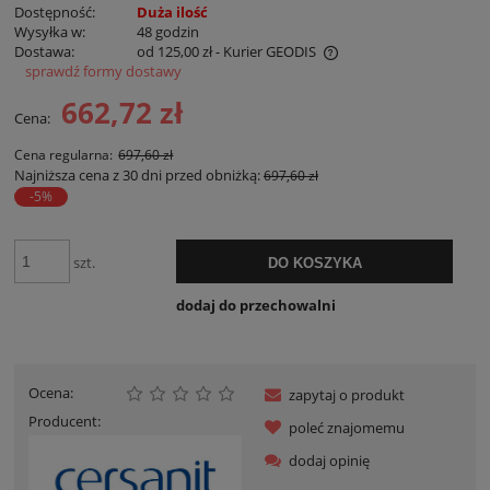
Dostępność:
Duża ilość
Wysyłka w:
48 godzin
Dostawa:
od 125,00 zł
- Kurier GEODIS
sprawdź formy dostawy
Cena nie zawiera ewentualnych kosztów płatności
662,72 zł
Cena:
Cena regularna:
697,60 zł
Najniższa cena z 30 dni przed obniżką:
697,60 zł
-5%
szt.
DO KOSZYKA
dodaj do przechowalni
Ocena:
zapytaj o produkt
Producent:
poleć znajomemu
dodaj opinię