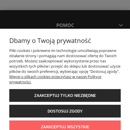
POMOC
Dbamy o Twoją prywatność
MOJE KONTO
Pliki cookies i pokrewne im technologie umożliwiają poprawne
działanie strony i pomagają nam dostosować ofertę do Twoich
PŁATNOŚCI I DOSTAWA
potrzeb. Możesz zaakceptować wykorzystanie przez nas
wszystkich tych plików i przejść do sklepu lub dostosować użycie
plików do swoich preferencji, wybierając opcję "Dostosuj zgody".
Więcej o plikach cookies przeczytasz w naszej Polityce
KONTAKT
prywatności.
Wyposażenie łazienek Łazienki.eco | Pawła 23, 41-708 Ruda Śląska | E-mail:
ZAAKCEPTUJ TYLKO NIEZBĘDNE
sklep@lazienki.eco | Tel.: 600 012 164 lub 600 012 159 | TGS Przemysław
Stoń | NIP: 6312213594 | REGON: 276403698
DOSTOSUJ ZGODY
ZAAKCEPTUJ WSZYSTKIE