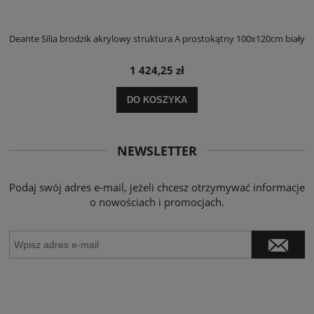
ły
Deante Silia brodzik akrylowy struktura A prostokątny 100x120cm biały
D
1 424,25 zł
DO KOSZYKA
NEWSLETTER
Podaj swój adres e-mail, jeżeli chcesz otrzymywać informacje
o nowościach i promocjach.