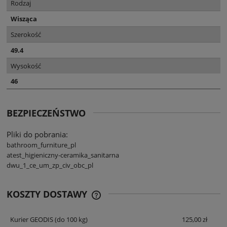
Rodzaj
Wisząca
Szerokość
49.4
Wysokość
46
BEZPIECZEŃSTWO
Pliki do pobrania:
bathroom_furniture_pl
atest_higieniczny-ceramika_sanitarna
dwu_1_ce_um_zp_civ_obc_pl
KOSZTY DOSTAWY
CENA NIE ZAWIERA EWENTUALNYCH
KOSZTÓW PŁATNOŚCI
Kurier GEODIS
(do 100 kg)
125,00 zł