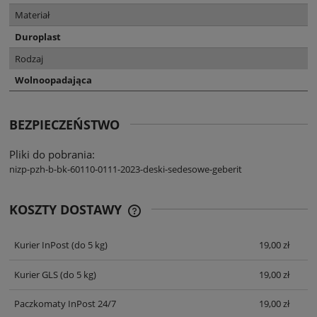
Materiał
Duroplast
Rodzaj
Wolnoopadająca
BEZPIECZEŃSTWO
Pliki do pobrania:
nizp-pzh-b-bk-60110-0111-2023-deski-sedesowe-geberit
KOSZTY DOSTAWY
CENA NIE ZAWIERA EWENTUALNYCH
KOSZTÓW PŁATNOŚCI
Kurier InPost
(do 5 kg)
19,00 zł
Kurier GLS
(do 5 kg)
19,00 zł
Paczkomaty InPost 24/7
19,00 zł