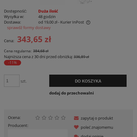
Dostępność:
Duża ilość
Wysyłka w:
48 godzin
Dostawa:
od 19,00 zł
- Kurier InPost
sprawdź formy dostawy
Cena nie zawiera ewentualnych kosztów płatności
343,65 zł
Cena:
Cena regularna:
384,68 zł
Najniższa cena z 30 dni przed obniżką:
336,89 zł
-11%
szt.
DO KOSZYKA
dodaj do przechowalni
Ocena:
zapytaj o produkt
Producent:
poleć znajomemu
dodaj opinię