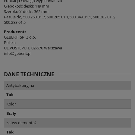
Funkacja łatwego wypinania: Tak
Głębokość deski: 449 mm
Szerokość deski: 362 mm
Pasuje do; 500.260.01.7, 500.265.01.1,500.349.01.1, 500.282.01.5,
500.283.01.5,
Producent:
GEBERIT SP. Z o.o.
Polska
UL.POSTĘPU 1, 02-676 Warszawa
info@geberit.pl
DANE TECHNICZNE
Antybakteryjna
Tak
Kolor
Biały
Łatwy demontaż
Tak