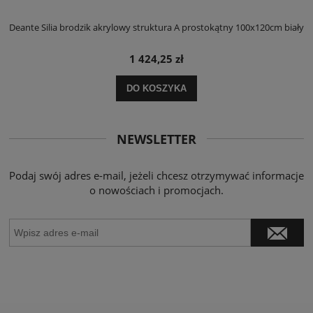
ły
Deante Silia brodzik akrylowy struktura A prostokątny 100x120cm biały
D
1 424,25 zł
DO KOSZYKA
NEWSLETTER
Podaj swój adres e-mail, jeżeli chcesz otrzymywać informacje
o nowościach i promocjach.