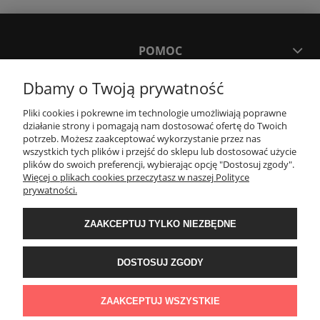
POMOC
Dbamy o Twoją prywatność
MOJE KONTO
Pliki cookies i pokrewne im technologie umożliwiają poprawne
działanie strony i pomagają nam dostosować ofertę do Twoich
PŁATNOŚCI I DOSTAWA
potrzeb. Możesz zaakceptować wykorzystanie przez nas
wszystkich tych plików i przejść do sklepu lub dostosować użycie
plików do swoich preferencji, wybierając opcję "Dostosuj zgody".
Więcej o plikach cookies przeczytasz w naszej Polityce
KONTAKT
prywatności.
Wyposażenie łazienek Łazienki.eco | Pawła 23, 41-708 Ruda Śląska | E-mail:
ZAAKCEPTUJ TYLKO NIEZBĘDNE
sklep@lazienki.eco | Tel.: 600 012 164 lub 600 012 159 | TGS Przemysław
Stoń | NIP: 6312213594 | REGON: 276403698
DOSTOSUJ ZGODY
ZAAKCEPTUJ WSZYSTKIE