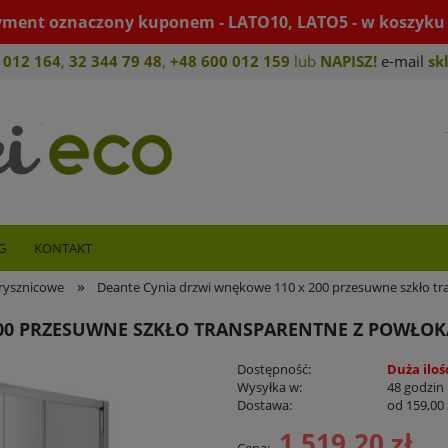
yment oznaczony kuponem - LATO10, LATO5 - w koszyku 
 012 164
,
32 344 79 4
8
,
+4
8 600 012 159
lub
NAPISZ!
e-mail
sk
G
KONTAKT
»
rysznicowe
Deante Cynia drzwi wnękowe 110 x 200 przesuwne szkło tr
200 PRZESUWNE SZKŁO TRANSPARENTNE Z POWŁOK
Dostępność:
Duża iloś
Wysyłka w:
48 godzin
Dostawa:
od 159,00 
1 519,20 zł