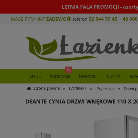
LETNIA FALA PROMOCJI - asort
MASZ PYTANIA?
ZADZWOŃ!
telefon
32 344 79 45
,
+48 600
MENU
PROMOCJE
NOWOŚCI
OUTLET
BLO
»
»
»
Strona główna
ŁAZIENKI
Prysznice
Drzwi p
DEANTE CYNIA DRZWI WNĘKOWE 110 X 