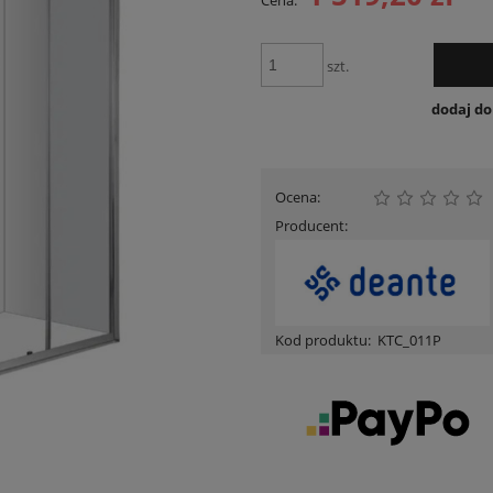
Cena:
Cena nie zawiera ewent
płatności
szt.
dodaj d
Ocena:
Producent:
Kod produktu:
KTC_011P