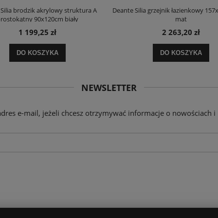
Silia brodzik akrylowy struktura A
Deante Silia grzejnik łazienkowy 157
rostokątny 90x120cm biały
mat
1 199,25 zł
2 263,20 zł
DO KOSZYKA
DO KOSZYKA
NEWSLETTER
adres e-mail, jeżeli chcesz otrzymywać informacje o nowościach i