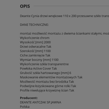
OPIS
Deante Cynia drzwi wnękowe 110 x 200 przesuwne szkło trans
DANE TECHNICZNE:
montaż możliwość montażu z dwiema ściankami stałymi, możl
Wykończenie chrom
Wysokość [mm] 2000
Drzwi odwracalne Tak
Szerokość [mm] 1100
Ciche zamknięcie Tak
Wymiar boczny [mm] 1100
Wykończenie szkła transparentne
Powłoka Active Cover Tak
Grubość szkła hartowanego [mm] 6
Maskowanie elementów montażowych Tak
Możliwość montażu bez brodzika Tak
Podwójne łożyskowane górne rolki Tak
Profile niwelujące krzywiznę ścian Tak
Producent:
DEANTE ANTCZAK SP.JAWNA
Polska