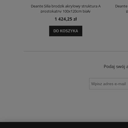
truktura A
Deante Silia brodzik akrylowy struktura A
Deante 
ały
prostokątny 100x120cm biały
p
1 424,25 zł
DO KOSZYKA
Podaj swój 