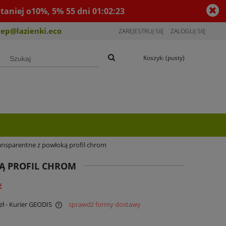
taniej o10%, 5%
55
dni
01
:
02
:
22
lep@lazienki.eco
ZAREJESTRUJ SIĘ
ZALOGUJ SIĘ
Koszyk:
(pusty)
ansparentne z powłoką profil chrom
Ą PROFIL CHROM
ć
zł
- Kurier GEODIS
sprawdź formy dostawy