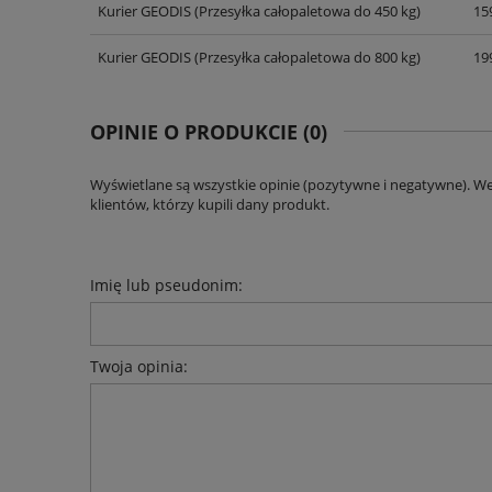
Kurier GEODIS
(Przesyłka całopaletowa do 450 kg)
159
CENA NIE ZAWIERA EWENT
KOSZTÓW PŁATNOŚCI
Kurier GEODIS
(Przesyłka całopaletowa do 800 kg)
199
OPINIE O PRODUKCIE (0)
Wyświetlane są wszystkie opinie (pozytywne i negatywne). W
klientów, którzy kupili dany produkt.
Imię lub pseudonim:
Twoja opinia: