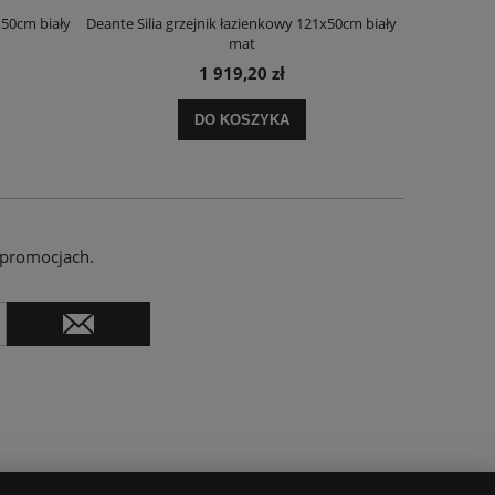
x50cm biały
Deante Silia grzejnik łazienkowy 121x50cm biały
Deante Ora
mat
1 919,20 zł
DO KOSZYKA
 promocjach.