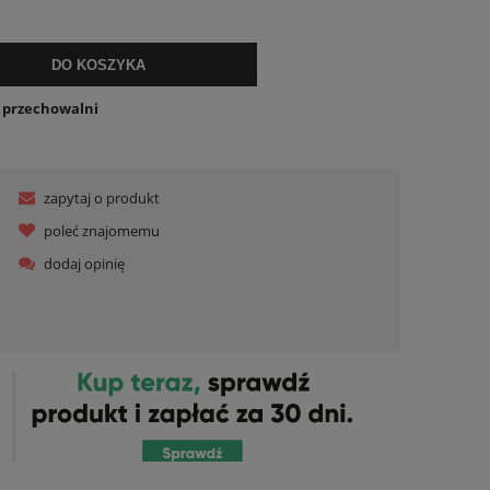
ualnych kosztów
DO KOSZYKA
o przechowalni
zapytaj o produkt
poleć znajomemu
dodaj opinię