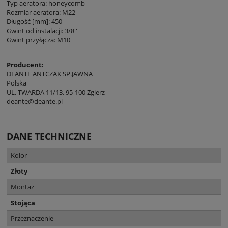
Typ aeratora: honeycomb
Rozmiar aeratora: M22
Długość [mm]: 450
Gwint od instalacji: 3/8''
Gwint przyłącza: M10
Producent:
DEANTE ANTCZAK SP.JAWNA
Polska
UL. TWARDA 11/13, 95-100 Zgierz
deante@deante.pl
DANE TECHNICZNE
Kolor
Złoty
Montaż
Stojąca
Przeznaczenie