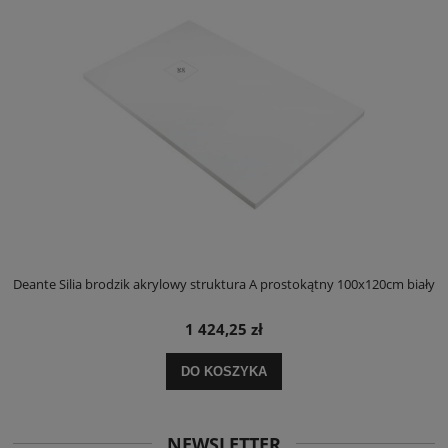
ły
Deante Silia brodzik akrylowy struktura A prostokątny 100x120cm biały
D
1 424,25 zł
DO KOSZYKA
NEWSLETTER