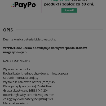
OPIS
Deante Arnika bateria bidetowa złota.
WYPRZEDAŻ - cena obowiązuje do wyczerpania stanów
magazynowych
DANE TECHNICZNE
Wykończenie: złoty
Rodzaj baterii: jednouchwytowa, mieszaczowa
Sposób montażu: stojący
Wysokość całkowita baterii [mm]:145
Klasa przepływu [l/min]: Z - 4-9 l/min
Grupa akustyczna [dB]: I (x ? 20)
Rozmiar głowicy ceramicznej :35 mm
Zasięg wylewki bateryjnej [mm]: 121
Materiał: mosiądz