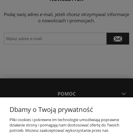
Podaj swój adres e-mail, jeżeli chcesz otrzymywać informacje
o nowościach i promocjach.
POMOC
Dbamy o Twoją prywatność
MOJE KONTO
Pliki cookies i pokrewne im technologie umożliwiają poprawne
działanie strony i pomagają nam dostosować ofertę do Twoich
PŁATNOŚCI I DOSTAWA
potrzeb. Możesz zaakceptować wykorzystanie przez nas