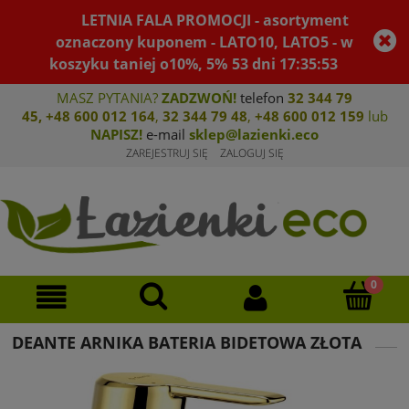
LETNIA FALA PROMOCJI - asortyment
oznaczony kuponem - LATO10, LATO5 - w
koszyku taniej o10%, 5%
53
dni
17
:
35
:
53
MASZ PYTANIA?
ZADZWOŃ!
telefon
32 344 79
45
,
+48 600 012 164
,
32 344 79 4
8
,
+4
8 600 012 159
lub
NAPISZ!
e-mail
sklep@lazienki.eco
ZAREJESTRUJ SIĘ
ZALOGUJ SIĘ
DEANTE ARNIKA BATERIA BIDETOWA ZŁOTA