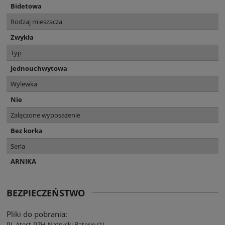
Bidetowa
Rodzaj mieszacza
Zwykła
Typ
Jednouchwytowa
Wylewka
Nie
Załączone wyposażenie
Bez korka
Seria
ARNIKA
BEZPIECZEŃSTWO
Pliki do pobrania:
PL Atest-PZH-Natryski Baterie (1)