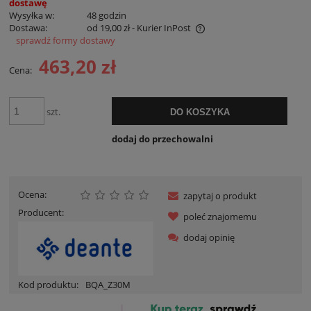
dostawę
Wysyłka w:
48 godzin
Dostawa:
od 19,00 zł
- Kurier InPost
sprawdź formy dostawy
Cena nie zawiera ewentualnych kosztów płatności
463,20 zł
Cena:
szt.
DO KOSZYKA
dodaj do przechowalni
Ocena:
zapytaj o produkt
Producent:
poleć znajomemu
dodaj opinię
Kod produktu:
BQA_Z30M