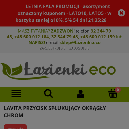
LETNIA FALA PROMOCJI - asortyment
oznaczony kuponem - LATO10, LATO5 - w
koszyku taniej o10%, 5%
54
dni
21
:
35
:
28
MASZ PYTANIA?
ZADZWOŃ!
telefon
32 344 79
45
,
+48 600 012 164
,
32 344 79 4
8
,
+4
8 600 012 159
lub
NAPISZ!
e-mail
sklep@lazienki.eco
ZAREJESTRUJ SIĘ
ZALOGUJ SIĘ
LAVITA PRZYCISK SPŁUKUJĄCY OKRĄGŁY
CHROM
promocja