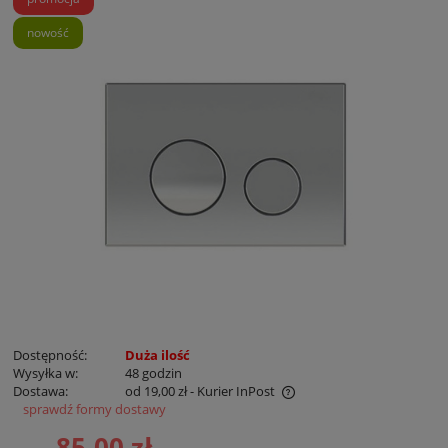
nowość
Dostępność:
Duża ilość
Wysyłka w:
48 godzin
Dostawa:
od 19,00 zł
- Kurier InPost
sprawdź formy dostawy
Cena nie zawiera ewentualnych kosztów płatności
85,00 zł