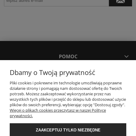
POMOC
Dbamy o Twoją prywatność
MOJE KONTO
Pliki cookies i pokrewne im technologie umożliwiają poprawne
działanie strony i pomagają nam dostosować ofertę do Twoich
PŁATNOŚCI I DOSTAWA
potrzeb. Możesz zaakceptować wykorzystanie przez nas
wszystkich tych plików i przejść do sklepu lub dostosować użycie
plików do swoich preferencji, wybierając opcję "Dostosuj zgody".
Więcej o plikach cookies przeczytasz w naszej Polityce
KONTAKT
prywatności.
ZAAKCEPTUJ TYLKO NIEZBĘDNE
Wyposażenie łazienek Łazienki.eco | Pawła 23, 41-708 Ruda Śląska | E-mail:
sklep@lazienki.eco | Tel.: 600 012 164 lub 600 012 159 | TGS Przemysław