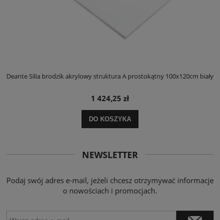
ły
Deante Silia brodzik akrylowy struktura A prostokątny 100x120cm biały
D
1 424,25 zł
DO KOSZYKA
NEWSLETTER
Podaj swój adres e-mail, jeżeli chcesz otrzymywać informacje
o nowościach i promocjach.