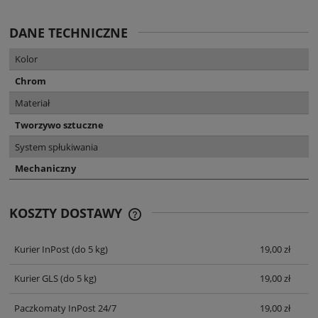
DANE TECHNICZNE
Kolor
Chrom
Materiał
Tworzywo sztuczne
System spłukiwania
Mechaniczny
KOSZTY DOSTAWY
CENA NIE ZAWIERA EWENTUALNYCH
KOSZTÓW PŁATNOŚCI
Kurier InPost
(do 5 kg)
19,00 zł
Kurier GLS
(do 5 kg)
19,00 zł
Paczkomaty InPost 24/7
19,00 zł