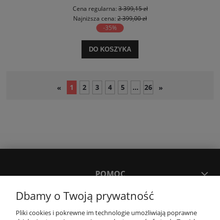
Cena regularna:
3 399,15 zł
Najniższa cena:
2 399,00 zł
-35%
DO KOSZYKA
1
2
3
4
5
...
26
«
»
POMOC
Dbamy o Twoją prywatność
MOJE KONTO
Pliki cookies i pokrewne im technologie umożliwiają poprawne