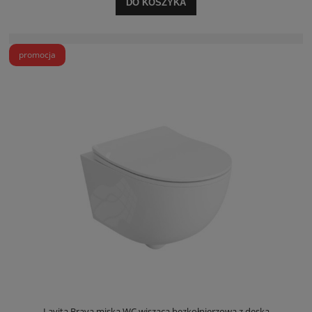
DO KOSZYKA
promocja
Lavita Brava miska WC wisząca bezkołnierzowa z deską