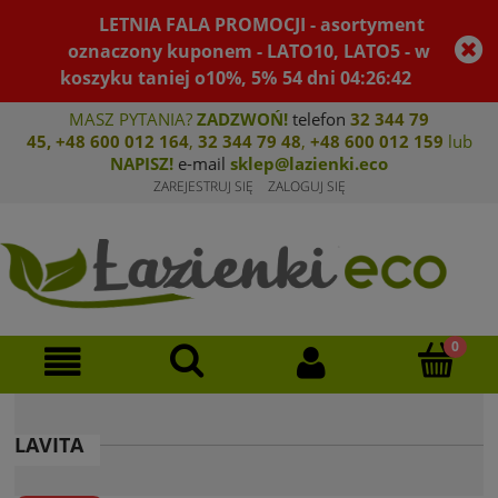
LETNIA FALA PROMOCJI - asortyment
oznaczony kuponem - LATO10, LATO5 - w
koszyku taniej o10%, 5%
54
dni
04
:
26
:
41
MASZ PYTANIA?
ZADZWOŃ!
telefon
32 344 79
45
,
+48 600 012 164
,
32 344 79 4
8
,
+4
8 600 012 159
lub
NAPISZ!
e-mail
sklep@lazienki.eco
ZAREJESTRUJ SIĘ
ZALOGUJ SIĘ
LAVITA