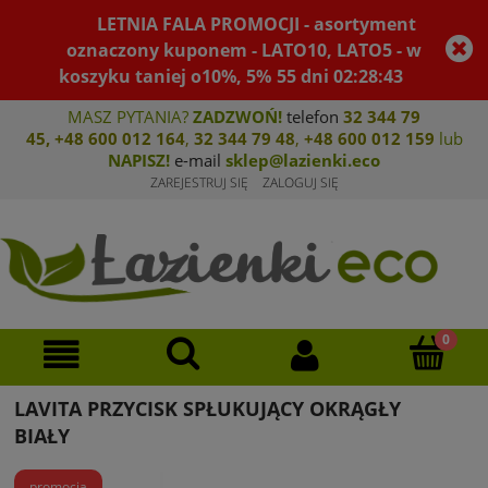
LETNIA FALA PROMOCJI - asortyment
oznaczony kuponem - LATO10, LATO5 - w
koszyku taniej o10%, 5%
55
dni
02
:
28
:
43
MASZ PYTANIA?
ZADZWOŃ!
telefon
32 344 79
45
,
+48 600 012 164
,
32 344 79 4
8
,
+4
8 600 012 159
lub
NAPISZ!
e-mail
sklep@lazienki.eco
ZAREJESTRUJ SIĘ
ZALOGUJ SIĘ
LAVITA PRZYCISK SPŁUKUJĄCY OKRĄGŁY
BIAŁY
promocja