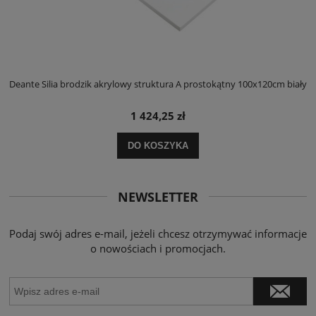
ły
Deante Silia brodzik akrylowy struktura A prostokątny 100x120cm biały
D
1 424,25 zł
DO KOSZYKA
NEWSLETTER
Podaj swój adres e-mail, jeżeli chcesz otrzymywać informacje
o nowościach i promocjach.