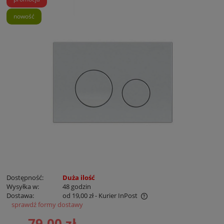
nowość
Dostępność:
Duża ilość
Wysyłka w:
48 godzin
Dostawa:
od 19,00 zł
- Kurier InPost
sprawdź formy dostawy
Cena nie zawiera ewentualnych kosztów płatności
79,00 zł