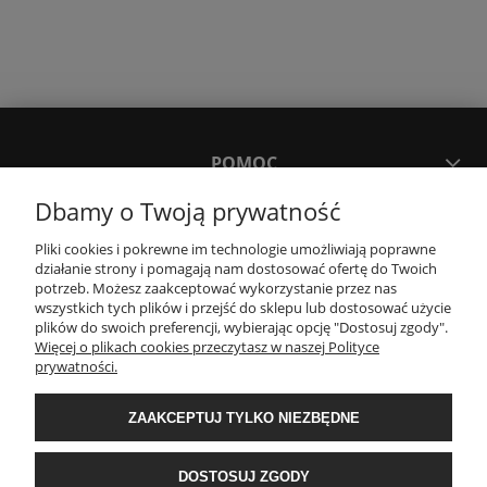
POMOC
Dbamy o Twoją prywatność
MOJE KONTO
Pliki cookies i pokrewne im technologie umożliwiają poprawne
działanie strony i pomagają nam dostosować ofertę do Twoich
potrzeb. Możesz zaakceptować wykorzystanie przez nas
PŁATNOŚCI I DOSTAWA
wszystkich tych plików i przejść do sklepu lub dostosować użycie
plików do swoich preferencji, wybierając opcję "Dostosuj zgody".
Więcej o plikach cookies przeczytasz w naszej Polityce
KONTAKT
prywatności.
ZAAKCEPTUJ TYLKO NIEZBĘDNE
Wyposażenie łazienek Łazienki.eco | Pawła 23, 41-708 Ruda Śląska | E-mail:
sklep@lazienki.eco | Tel.: 600 012 164 lub 600 012 159 | TGS Przemysław
Stoń | NIP: 6312213594 | REGON: 276403698
DOSTOSUJ ZGODY